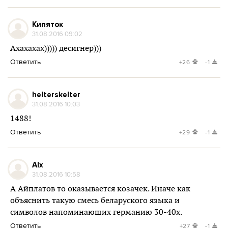
Кипяток
31.08.2016 09:02
Ахахахах))))) десигнер)))
Ответить
+26
-1
helterskelter
31.08.2016 10:03
1488!
Ответить
+29
-1
Alx
31.08.2016 10:58
А Айплатов то оказывается козачек. Иначе как
объяснить такую смесь беларуского языка и
символов напоминающих германию 30-40х.
Ответить
+27
-1