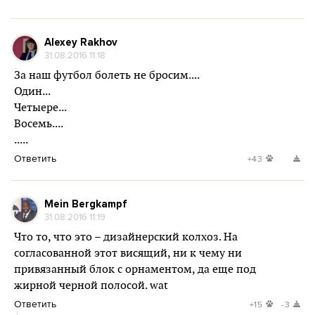
Alexey Rakhov
31.08.2016 11:18
За наш футбол болеть не бросим....
Один...
Четыере...
Восемь....
.....
Ответить
+43
Mein Bergkampf
31.08.2016 11:19
Что то, что это – дизайнерский колхоз. На
согласованной этот висящий, ни к чему ни
привязанный блок с орнаментом, да еще под
жирной черной полосой. wat
Ответить
+15
-3