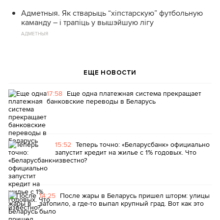
Адметныя. Як стварыць “хіпстарскую” футбольную
каманду – і трапіць у вышэйшую лігу
АДМЕТНЫЯ
ЕЩЕ НОВОСТИ
17:58
Еще одна платежная система прекращает
банковские переводы в Беларусь
15:52
Теперь точно: «Беларусбанк» официально
запустит кредит на жилье с 1% годовых. Что
известно?
14:25
После жары в Беларусь пришел шторм: улицы
затопило, а где-то выпал крупный град. Вот как это
было