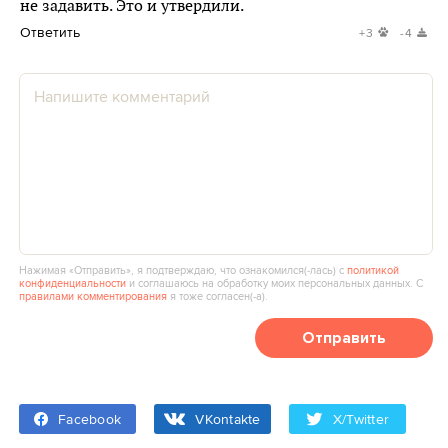
не задавить. Это и утвердили.
Ответить
+3
-4
Нажимая «Отправить», я подтверждаю, что ознакомился(‑лась) с
политикой
конфиденциальности
и соглашаюсь на обработку моих персональных данных. С
правилами комментирования
я тоже согласен(‑а).
Отправить
Facebook
VKontakte
X/Twitter