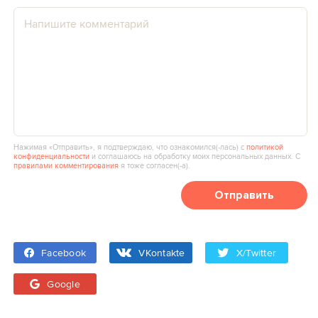
Нажимая «Отправить», я подтверждаю, что ознакомился(‑лась) с
политикой
конфиденциальности
и соглашаюсь на обработку моих персональных данных. С
правилами комментирования
я тоже согласен(‑а).
Отправить
Facebook
VKontakte
X/Twitter
Google