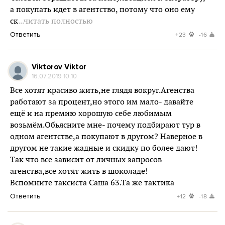
а покупать идет в агентство, потому что оно ему
ск
...читать полностью
Ответить
+23
-16
Viktorov Viktor
16.07.2019 10:10
Все хотят красиво жить,не глядя вокруг.Агенства
работают за процент,но этого им мало- давайте
ещё и на премию хорошую себе любимым
возьмём.Обьясните мне- почему подбирают тур в
одном агентстве,а покупают в другом? Наверное в
другом не такие жадные и скидку по более дают!
Так что все зависит от личных запросов
агенства,все хотят жить в шоколаде!
Вспомните таксиста Саша 63.Та же тактика
Ответить
+12
-18