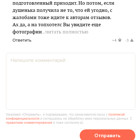
подготовленный приходит. Но потом, если
душенька получила не то, что ей угодно, с
жалобами тоже идите к авторам отзывов.
Ах да, а на топхотелс Вы увидите еще
фотографии
...читать полностью
Ответить
+4
-3
Нажимая «Отправить», я подтверждаю, что ознакомился(‑лась) с
политикой
конфиденциальности
и соглашаюсь на обработку моих персональных данных. С
правилами комментирования
я тоже согласен(‑а).
Отправить