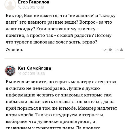
Егор Гаврилов
16.07.2019 10:18
Виктор, Вам не кажется, что "не жадные" и "скидку
дают" это немного разные вещи? Вопрос - за что
дают скидку? Если постоянному клиенту -
понятно, а просто так - с какой радости? Потому
что турист в шоколаде хочет жить, верно?
Ответить
+21
-8
Кет Самойлова
16.07.2019 18:36
Вы меня извините, но верить манагеру с агентства
я считаю не целесообразно. Лучше я думаю
информацию черпать от знакомых которые там
побывали, даже взять отзывы с топ хотельс , да на
край порыться в том же ютьюбе. Манагер наплетет
в три короба. Так что штудируем интернет и
выбираем что душеньке приглянулось , и
сравниваем у турагентств цены. Да процесс