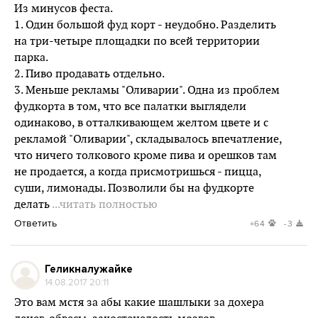
Из минусов феста.
1. Один большой фуд корт - неудобно. Разделить
на три-четыре площадки по всей территории
парка.
2. Пиво продавать отдельно.
3. Меньше рекламы "Оливарии". Одна из проблем
фудкорта в том, что все палатки выглядели
одинаково, в отталкивающем желтом цвете и с
рекламой "Оливарии", складывалось впечатление,
что ничего толкового кроме пива и орешков там
не продается, а когда присмотришься - пицца,
суши, лимонады. Позволили бы на фудкорте
делать
...читать полностью
Ответить
+64
-3
Геликналужайке
14.08.2017 20:11
Это вам мстя за абы какие шашлыки за дохера