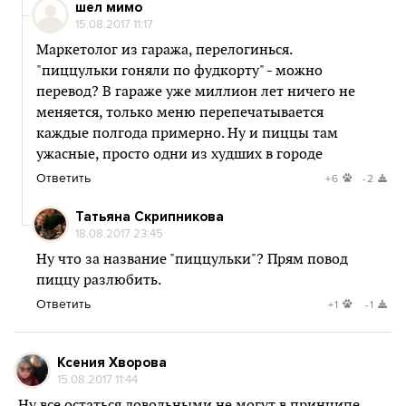
шел мимо
15.08.2017 11:17
Маркетолог из гаража, перелогинься.
"пиццульки гоняли по фудкорту" - можно
перевод? В гараже уже миллион лет ничего не
меняется, только меню перепечатывается
каждые полгода примерно. Ну и пиццы там
ужасные, просто одни из худших в городе
Ответить
+6
-2
Татьяна Скрипникова
18.08.2017 23:45
Ну что за название "пиццульки"? Прям повод
пиццу разлюбить.
Ответить
+1
-1
Ксения Хворова
15.08.2017 11:44
Ну все остаться довольными не могут в принципе.