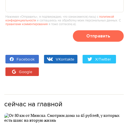
Нажимая «Отправить», я подтверждаю, что ознакомился(‑лась) с
политикой
конфиденциальности
и соглашаюсь на обработку моих персональных данных. С
правилами комментирования
я тоже согласен(‑а).
Отправить
Facebook
VKontakte
X/Twitter
Google
сейчас на главной