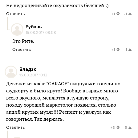
Не недооценивайте окупаемость беляшей :)
Ответить
+1
-1
Рубань
15.08.2017 09:58
Это Рите.
Ответить
+1
-1
Владэк
15.08.2017 10:12
Девочки из кафе "GARAGE" пиццульки гоняли по
фудкорту и было круто! Вообще в гараже много
всего вкусного, меняются в лучшую сторону,
походу хороший маркетолог появился, столько
акций крутых мутят!!! Респект и уважуха как
говориться. Так держать.
Ответить
+3
-5