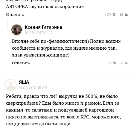
АВТОРКА звучит как оскорбление
Ответить
+70
-18
Ксения Гагарина
18.08.2017 01:47
Вполне себе по-феминистически) Полно всяких
сообществ и журналов, где нынче именно так,
знак уважения женщине)
Ответить
+1
-1
ЯША
14.08.2017 18:09
Ребята, правда что ли? выручка не 300%, не было
сверхприбыли? Еды было много и разной. Если за
какими-то салатами и подгулявшей картошкой
никто не выстраивался, то возле KFC, мороженого,
пиццерии всегда были люди.