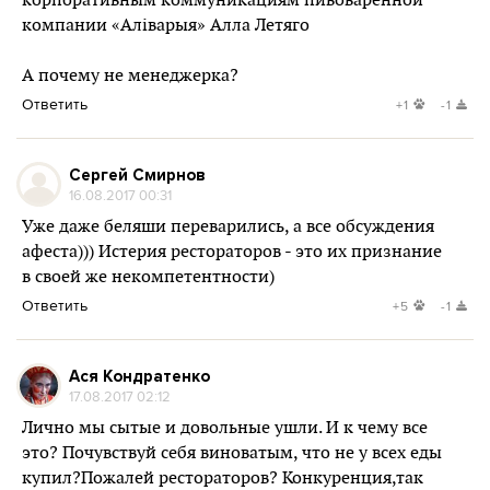
корпоративным коммуникациям пивоваренной
компании «Аліварыя» Алла Летяго
А почему не менеджерка?
Ответить
+1
-1
Сергей Смирнов
16.08.2017 00:31
Уже даже беляши переварились, а все обсуждения
афеста))) Истерия рестораторов - это их признание
в своей же некомпетентности)
Ответить
+5
-1
Ася Кондратенко
17.08.2017 02:12
Лично мы сытые и довольные ушли. И к чему все
это? Почувствуй себя виноватым, что не у всех еды
купил?Пожалей рестораторов? Конкуренция,так