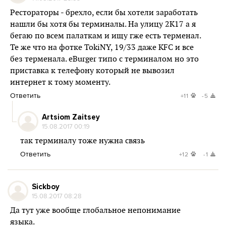
Рестораторы - брехло, если бы хотели заработать
нашли бы хотя бы терминалы. На улицу 2К17 а я
бегаю по всем палаткам и ищу гже есть терменал.
Те же что на фотке TokiNY, 19/33 даже KFC и все
без терменала. eBurger типо с терминалом но это
приставка к телефону который не вывозил
интернет к тому моменту.
Ответить
+11
-5
Artsiom Zaitsey
15.08.2017 00:19
так терминалу тоже нужна связь
Ответить
+12
-1
Sickboy
15.08.2017 08:28
Да тут уже вообще глобальное непонимание
языка.