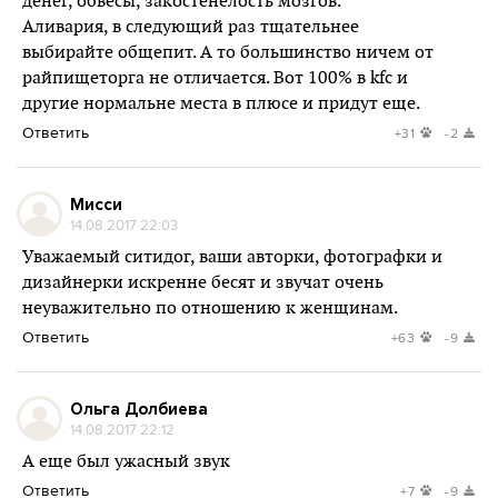
денег, обвесы, закостенелость мозгов.
Аливария, в следующий раз тщательнее
выбирайте общепит. А то большинство ничем от
райпищеторга не отличается. Вот 100% в kfc и
другие нормальне места в плюсе и придут еще.
Ответить
+31
-2
Мисси
14.08.2017 22:03
Уважаемый ситидог, ваши авторки, фотографки и
дизайнерки искренне бесят и звучат очень
неуважительно по отношению к женщинам.
Ответить
+63
-9
Ольга Долбиева
14.08.2017 22:12
А еще был ужасный звук
Ответить
+7
-9