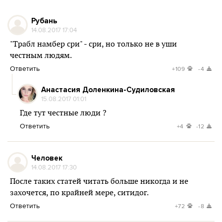
Рубань
14.08.2017 17:04
"Трабл намбер сри" - сри, но только не в уши
честным людям.
Ответить
+109
-4
Анастасия Доленкина-Судиловская
15.08.2017 01:01
Где тут честные люди ?
Ответить
+4
-12
Человек
14.08.2017 17:30
После таких статей читать больше никогда и не
захочется, по крайней мере, ситидог.
Ответить
+72
-8