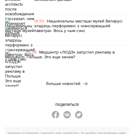
18:50
Нацыянальны мастацкі музей Беларусі
зладзіць перформанс з «кансервацыяй
паветра». Вось у чым сэнс
16:38
Медцентр «ЛОДЭ» запустил рекламу в
Польше. Это еще зачем?
больше новостей
поделиться