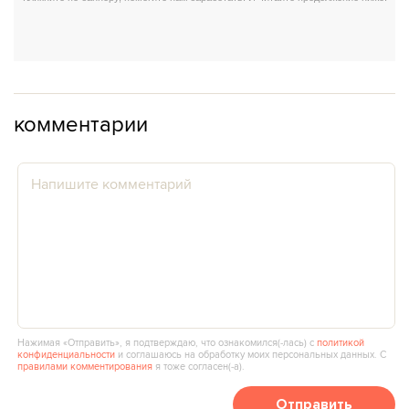
комментарии
Нажимая «Отправить», я подтверждаю, что ознакомился(‑лась) с
политикой
конфиденциальности
и соглашаюсь на обработку моих персональных данных. С
правилами комментирования
я тоже согласен(‑а).
Отправить