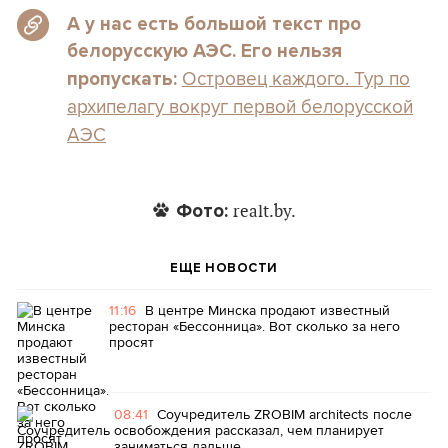
А у нас есть большой текст про
белорусскую АЭС. Его нельзя
Островец каждого. Тур по
пропускать:
архипелагу вокруг первой белорусской
АЭС
Фото:
realt.by.
ЕЩЕ НОВОСТИ
11:16
В центре Минска продают известный
ресторан «Бессонница». Вот сколько за него
просят
08:41
Соучредитель ZROBIM architects после
освобождения рассказал, чем планирует
заниматься дальше