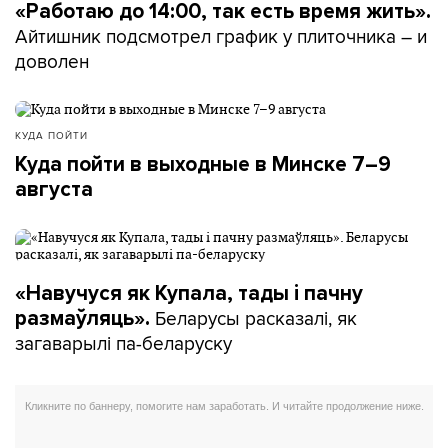
«Работаю до 14:00, так есть время жить».
Айтишник подсмотрел график у плиточника – и
доволен
КУДА ПОЙТИ
Куда пойти в выходные в Минске 7–9
августа
«Навучуся як Купала, тады і пачну
Беларусы расказалі, як
размаўляць».
загаварылі па-беларуску