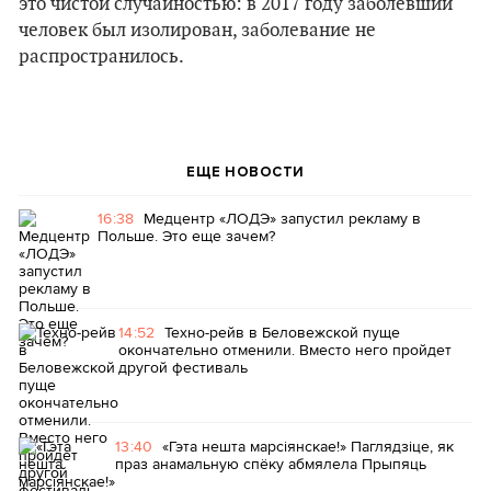
это чистой случайностью: в 2017 году заболевший
человек был изолирован, заболевание не
распространилось.
ЕЩЕ НОВОСТИ
16:38
Медцентр «ЛОДЭ» запустил рекламу в
Польше. Это еще зачем?
14:52
Техно-рейв в Беловежской пуще
окончательно отменили. Вместо него пройдет
другой фестиваль
13:40
«Гэта нешта марсіянскае!» Паглядзіце, як
праз анамальную спёку абмялела Прыпяць