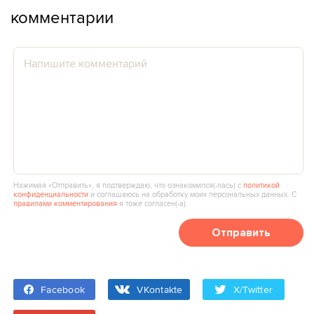
комментарии
Нажимая «Отправить», я подтверждаю, что ознакомился(‑лась) с
политикой
конфиденциальности
и соглашаюсь на обработку моих персональных данных. С
правилами комментирования
я тоже согласен(‑а).
Отправить
Facebook
VKontakte
X/Twitter