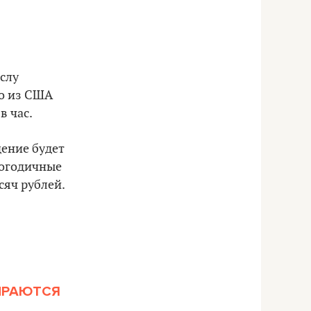
слу
го из США
в час.
дение будет
логодичные
сяч рублей.
ИРАЮТСЯ