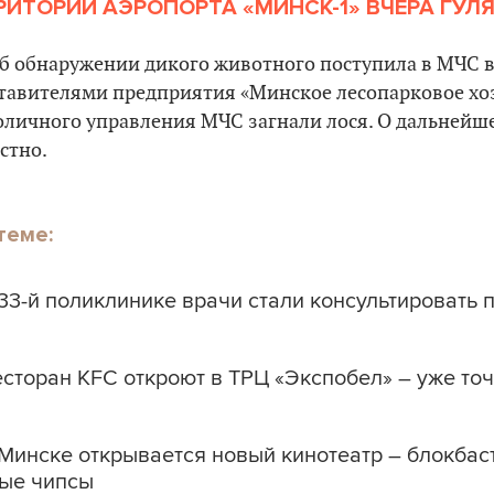
РИТОРИИ АЭРОПОРТА «МИНСК-1
» ВЧЕРА
ГУЛЯ
 обнаружении дикого животного поступила в МЧС вч
ставителями предприятия «Минское лесопарковое хо
оличного управления МЧС загнали лося. О дальнейше
стно.
теме:
 33-й поликлинике врачи стали консультировать 
есторан KFC откроют в ТРЦ «Экспобел» – уже то
 Минске открывается новый кинотеатр – блокбас
ые чипсы