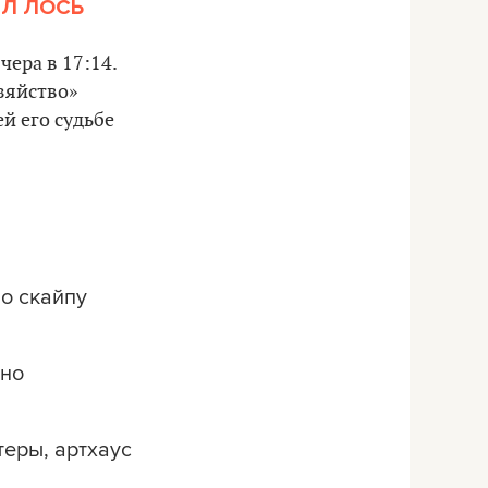
Л ЛОСЬ
ера в 17:14.
зяйство»
й его судьбе
по скайпу
чно
теры, артхауc