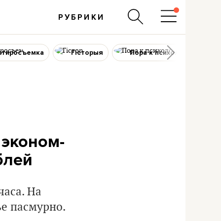
РУБРИКИ
ртиросъемка
Гісторыя
Пора к психологу
 эконом-
блей
часа. На
ье пасмурно.