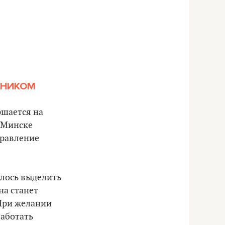
ННИКОМ
ршается на
в Минске
правление
алось выделить
на станет
 При желании
Работать