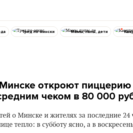
ода
Тред по-мински
Мамы, папы, дети
Ква
в Минске откроют пиццерию
 средним чеком в 80 000 ру
ей о Минске и жителях за последние 24 
ице тепло: в субботу ясно, а в воскресен