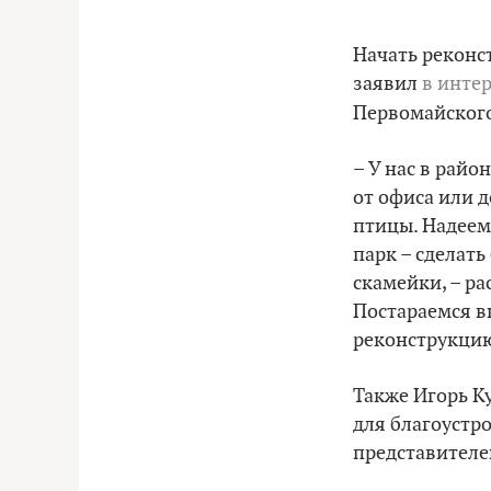
Начать реконс
заявил
в интер
Первомайског
– У нас в райо
от офиса или д
птицы. Надеем
парк – сделат
скамейки, – ра
Постараемся в
реконструкцию
Также Игорь К
для благоустро
представителе