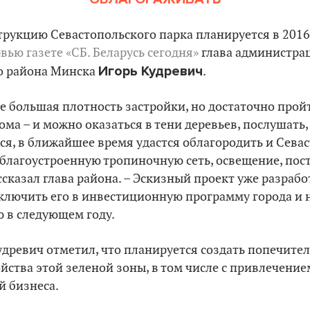
трукцию Севастопольского парка планируется в 2016 
вью газете «СБ. Беларусь сегодня»
глава администра
Игорь Кудревич
о района Минска
.
не большая плотность застройки, но достаточно прой
ома – и можно оказаться в тени деревьев, послушать,
ся, в ближайшее время удастся облагородить и Сева
ь благоустроенную тропиночную сеть, освещение, пос
ссказал глава района. – Эскизный проект уже разрабо
ключить его в инвестиционную программу города и 
 в следующем году.
удревич отметил, что планируется создать попечител
йства этой зеленой зоны, в том числе с привлечение
й бизнеса.