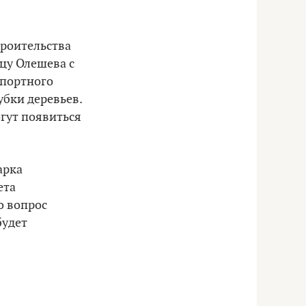
троительства
цу Олешева с
спортного
убки деревьев.
огут появиться
арка
ета
о вопрос
будет