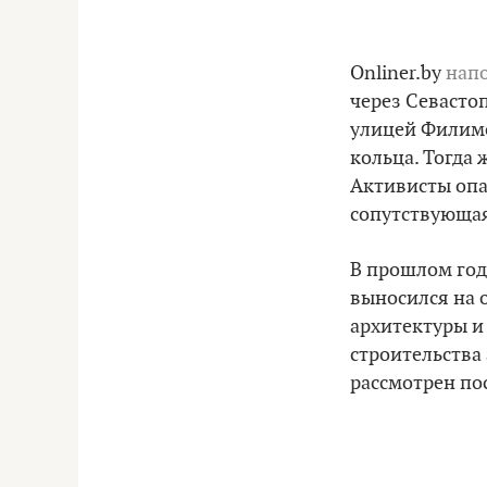
Onliner.by
нап
через Севасто
улицей Филимо
кольца. Тогда
Активисты опас
сопутствующая
В прошлом год
выносился на 
архитектуры и
строительства 
рассмотрен пос