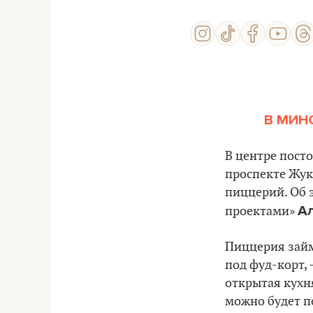
В МИН
В центре пост
проспекте Жук
пиццерий. Об 
А
проектами»
Пиццерия займ
под фуд-корт, 
открытая кухн
можно будет п