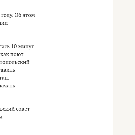
году. Об этом
ции
тись 10 минут
 как поют
стопольский
тавить
тан.
начать
ьский совет
м