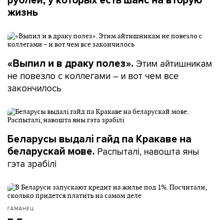
рублей, у которых есть шанс на вторую
жизнь
Этим айтишникам
«Выпил и в драку полез».
не повезло с коллегами – и вот чем все
закончилось
Беларусы выдалі гайд па Кракаве на
Распыталі, навошта яны
беларускай мове.
гэта зрабілі
ГАМАНЕЦ