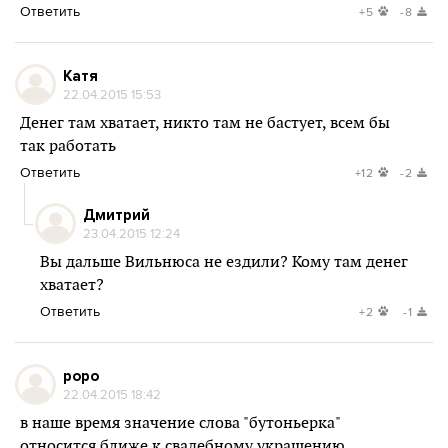
Ответить
+5
-8
Катя
22.04.2015 15:53
Денег там хватает, никто там не бастует, всем бы
так работать
Ответить
+12
-2
Дмитрий
23.04.2015 12:24
Вы дальше Вильнюса не ездили? Кому там денег
хватает?
Ответить
+2
-1
popo
22.04.2015 18:42
в наше время значение слова "бутоньерка"
относится ближе к свадебному украшению