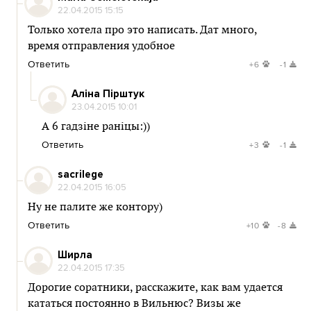
22.04.2015 15:15
Только хотела про это написать. Дат много,
время отправления удобное
Ответить
+6
-1
Аліна Пірштук
23.04.2015 10:01
А 6 гадзіне раніцы:))
Ответить
+3
-1
sacrilege
22.04.2015 16:05
Ну не палите же контору)
Ответить
+10
-8
Ширла
22.04.2015 17:35
Дорогие соратники, расскажите, как вам удается
кататься постоянно в Вильнюс? Визы же