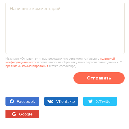
Нажимая «Отправить», я подтверждаю, что ознакомился(‑лась) с
политикой
конфиденциальности
и соглашаюсь на обработку моих персональных данных. С
правилами комментирования
я тоже согласен(‑а).
Отправить
Facebook
VKontakte
X/Twitter
Google