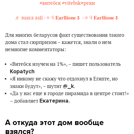
#витебск
#vitebsk
#реки
♬ suara asli - ⌗ ᵎ⌇ 𝐄𝐚𝐫𝐥𝐥𝐢𝐨𝐧𝐞🌷 - ⌗ ᵎ⌇ 𝐄𝐚𝐫𝐥𝐥𝐢𝐨𝐧𝐞🌷
Для многих беларусов факт существования такого
дома стал сюрпризом – кажется, знали о нем
немногие комментаторы:
«Витебск изучен на 1%», – пишет пользователь
Kopatych
«Я никому не скажу что отдохнул в Египте, но
@_k
знаки будут», – шутит
.
«Да у нас еще в городе пирамида в центре стоит!»
Екатерина.
– добавляет
А откуда этот дом вообще
взялся?