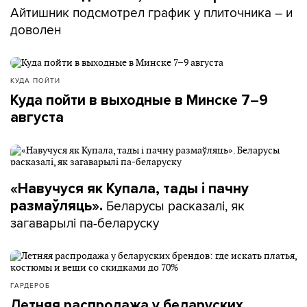
Айтишник подсмотрел график у плиточника – и
доволен
КУДА ПОЙТИ
Куда пойти в выходные в Минске 7–9
августа
«Навучуся як Купала, тады і пачну
Беларусы расказалі, як
размаўляць».
загаварылі па-беларуску
ГАРДЕРОБ
Летняя распродажа у беларуских