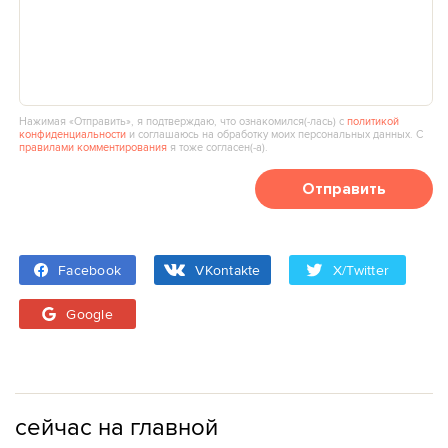
Нажимая «Отправить», я подтверждаю, что ознакомился(‑лась) с
политикой
конфиденциальности
и соглашаюсь на обработку моих персональных данных. С
правилами комментирования
я тоже согласен(‑а).
Отправить
Facebook
VKontakte
X/Twitter
Google
сейчас на главной