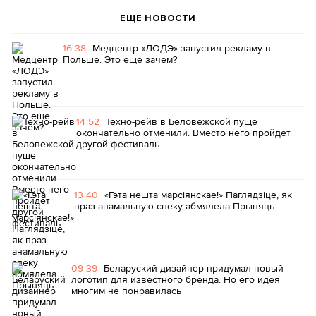
ЕЩЕ НОВОСТИ
16:38
Медцентр «ЛОДЭ» запустил рекламу в
Польше. Это еще зачем?
14:52
Техно-рейв в Беловежской пуще
окончательно отменили. Вместо него пройдет
другой фестиваль
13:40
«Гэта нешта марсіянскае!» Паглядзіце, як
праз анамальную спёку абмялела Прыпяць
09:39
Беларуский дизайнер придумал новый
логотип для известного бренда. Но его идея
многим не понравилась