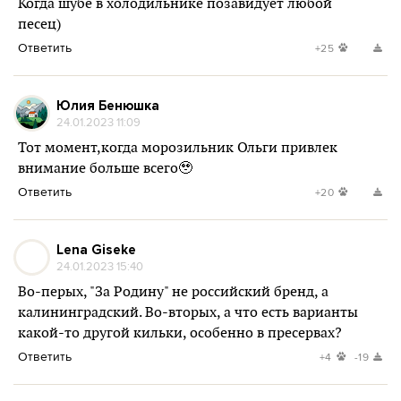
Когда шубе в холодильнике позавидует любой
песец)
Ответить
+25
Юлия Бенюшка
24.01.2023 11:09
Тот момент,когда морозильник Ольги привлек
внимание больше всего🥹
Ответить
+20
Lena Giseke
24.01.2023 15:40
Во-перых, "За Родину" не российский бренд, а
калининградский. Во-вторых, а что есть варианты
какой-то другой кильки, особенно в пресервах?
Ответить
+4
-19