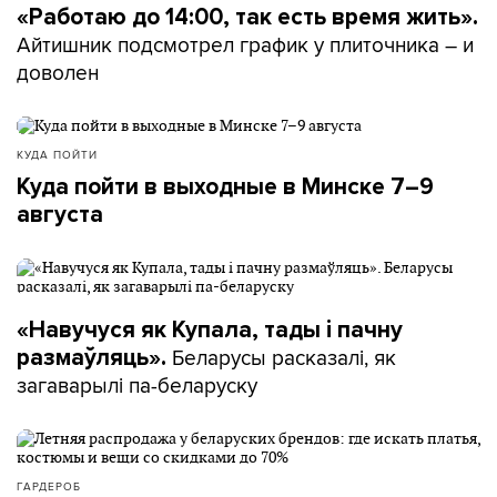
«Работаю до 14:00, так есть время жить».
Айтишник подсмотрел график у плиточника – и
доволен
КУДА ПОЙТИ
Куда пойти в выходные в Минске 7–9
августа
«Навучуся як Купала, тады і пачну
Беларусы расказалі, як
размаўляць».
загаварылі па-беларуску
ГАРДЕРОБ