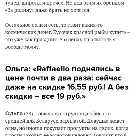
тунец, шпроты и прочее. Но под этим их брендом
«За родину» даже брать не хочется.
Остальное если и есть, то стоит каких-то
космических денег. Кусочек красной рыбы купить –
это уже как праздник. А о ценах на алкоголь я
вообще молчу.
Ольга
: «
Raffaello поднялись
в
цене почти в два раза
: с
ейчас
даже на скидке 16,55
руб.
! А без
скидки – все 19 руб.
»
Ольга
(28) – обычная сотрудница офиса со
средней для Беларуси зарплатой. Девушка живет
одна, но иногда покупает продукты на двоих, когда
в гости заходит ее молодой человек. Говорит, что в