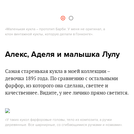
«Маленькая кукла – прототип Барби. У меня не оригинал, а
клон винтажной куклы, которую делали в Гонконге».
Алекс, Аделя и малышка Лулу
Самая старенькая кукла в моей коллекции –
девочка 1895 года. По сравнению с остальными
фарфор, из которого она сделана, светлее и
качественнее. Видите, у нее личико прямо светится.
«У таких кукол фарфоровые головы, тело из композита, а ручки
деревянные. Все шарнирные, со сгибающимися ручками и ножками».