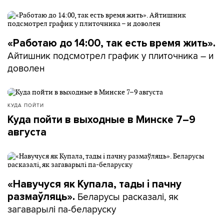
«Работаю до 14:00, так есть время жить».
Айтишник подсмотрел график у плиточника – и
доволен
КУДА ПОЙТИ
Куда пойти в выходные в Минске 7–9
августа
«Навучуся як Купала, тады і пачну
Беларусы расказалі, як
размаўляць».
загаварылі па-беларуску