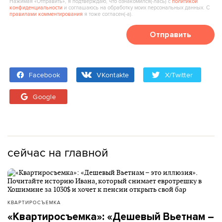
Нажимая «Отправить», я подтверждаю, что ознакомился(‑лась) с
политикой
конфиденциальности
и соглашаюсь на обработку моих персональных данных. С
правилами комментирования
я тоже согласен(‑а).
Отправить
Facebook
VKontakte
X/Twitter
Google
сейчас на главной
КВАРТИРОСЪЕМКА
«Квартиросъемка»: «Дешевый Вьетнам –