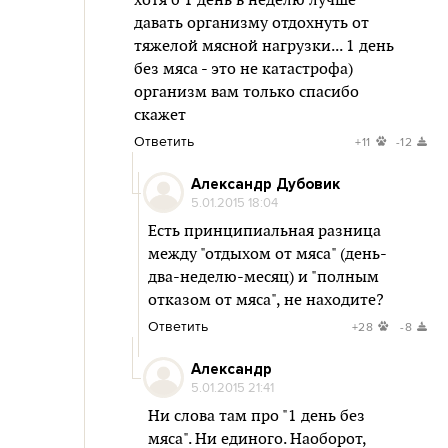
хотя б 1 день в неделю лучше
давать организму отдохнуть от
тяжелой мясной нагрузки... 1 день
без мяса - это не катастрофа)
организм вам только спасибо
скажет
Ответить
+11
-12
Александр Дубовик
5.01.2015 18:04
Есть принципиальная разница
между "отдыхом от мяса" (день-
два-неделю-месяц) и "полным
отказом от мяса", не находите?
Ответить
+28
-8
Александр
5.01.2015 21:41
Ни слова там про "1 день без
мяса". Ни единого. Наоборот,