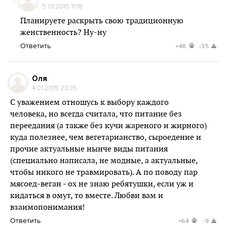
5.01.2015 11:18
Планируете раскрыть свою традиционную
женственность? Ну-ну
Ответить
+46
-35
Оля
4.01.2015 23:35
С уважением отношусь к выбору каждого
человека, но всегда считала, что питание без
переедания (а также без кучи жареного и жирного)
куда полезнее, чем вегетарианство, сыроедение и
прочие актуальные нынче виды питания
(специально написала, не модные, а актуальные,
чтобы никого не травмировать). А по поводу пар
мясоед-веган - ох не знаю ребятушки, если уж и
кидаться в омут, то вместе. Любви вам и
взаимопонимания!
Ответить
+64
-9