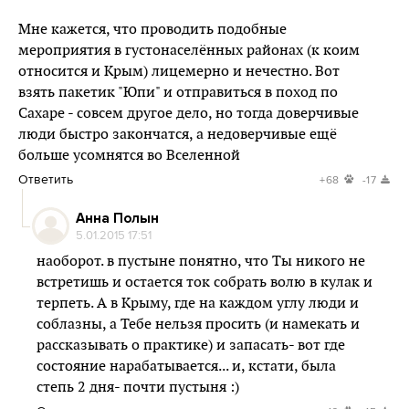
Мне кажется, что проводить подобные
мероприятия в густонаселённых районах (к коим
относится и Крым) лицемерно и нечестно. Вот
взять пакетик "Юпи" и отправиться в поход по
Сахаре - совсем другое дело, но тогда доверчивые
люди быстро закончатся, а недоверчивые ещё
больше усомнятся во Вселенной
Ответить
+68
-17
Анна Полын
5.01.2015 17:51
наоборот. в пустыне понятно, что Ты никого не
встретишь и остается ток собрать волю в кулак и
терпеть. А в Крыму, где на каждом углу люди и
соблазны, а Тебе нельзя просить (и намекать и
рассказывать о практике) и запасать- вот где
состояние нарабатывается... и, кстати, была
степь 2 дня- почти пустыня :)