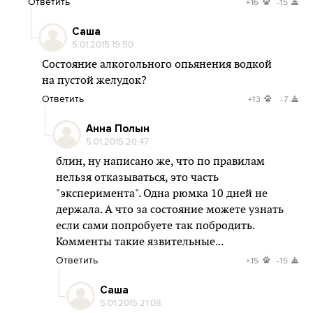
Ответить
+16
-15
Саша
5.01.2015 19:50
Состояние алкогольного опьянения водкой
на пустой желудок?
Ответить
+13
-7
Анна Полын
5.01.2015 20:47
блин, ну написано же, что по правилам
нельзя отказываться, это часть
"эксперимента". Одна рюмка 10 дней не
держала. А что за состояние можете узнать
если сами попробуете так побродить.
Комменты такие язвительные...
Ответить
+15
-15
Саша
5.01.2015 21:08