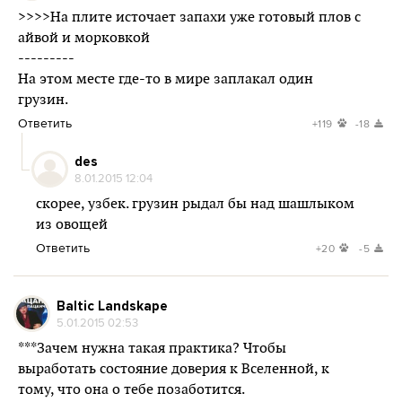
>>>>На плите источает запахи уже готовый плов с
айвой и морковкой
---------
На этом месте где-то в мире заплакал один
грузин.
Ответить
+119
-18
des
8.01.2015 12:04
скорее, узбек. грузин рыдал бы над шашлыком
из овощей
Ответить
+20
-5
Baltic Landskape
5.01.2015 02:53
***Зачем нужна такая практика? Чтобы
выработать состояние доверия к Вселенной, к
тому, что она о тебе позаботится.