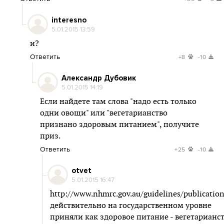
interesno
5.01.2015 13:59
и?
Ответить
+8
-10
Александр Дубовик
5.01.2015 14:19
Если найдете там слова "надо есть только
одни овощи" или "вегетарианство
признано здоровым питанием", получите
приз.
Ответить
+25
-10
otvet
5.01.2015 16:47
http://www.nhmrc.gov.au/guidelines/publicatio
действительно на государственном уровне
приняли как здоровое питание - вегетарианст