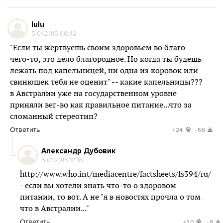
lulu
5.01.2015 08:42
"Если ты жертвуешь своим здоровьем во благо
чего-то, это дело благородное. Но когда ты будешь
лежать под капельницей, ни одна из коровок или
свинюшек тебя не оценит" -- какие капельницы???
в Австралии уже на государственном уровне
приняли вег-во как правильное питание...что за
сломанный стереотип?
Ответить
+24
-56
Александр Дубовик
5.01.2015 12:16
http://www.who.int/mediacentre/factsheets/fs394/ru/
- если вы хотели знать что-то о здоровом
питании, то вот. А не "я в новостях прочла о том
что в Австралии..."
Ответить
+30
-8