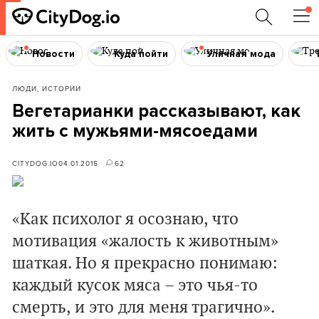
Новости
Куда пойти
Уличная мода
ЛЮДИ, ИСТОРИИ
Вегетарианки рассказывают, как
жить с мужьями-мясоедами
CITYDOG.IO
04.01.2015
62
«Как психолог я осознаю, что
мотивация «жалость к животным»
шаткая. Но я прекрасно понимаю:
каждый кусок мяса – это чья-то
смерть, и это для меня трагично».