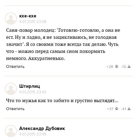
кхе-кхе
4.01.2015 23:38
Саня-повар молодец: "Готовлю-готовлю, а она не
ест. Ну и ладно, я не зацикливаюсь, не голодная
значит". Я со своими тоже всегда так делаю. Чуть
что - можно перед самым сном покормить
немного. Аккуратненько.
Ответить
+28
-10
Штирлиц
4.01.2015 23:42
Что то мужья как то забито и грустно выглядят...
Ответить
+37
-41
Александр Дубовик
4.01.2015 23:49