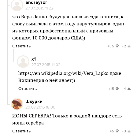
andreyror
27.07.2015 11:22
это Вера Лапко, будущая наша звезда тенниса, к
слову выиграла в этом году пару турниров, один
из которых профессиональный с призовым
фондом 10 000 долларов США))
Ответить
+35
-2
x1
27.07.2015 14:02
https://en.wikipedia.org/wiki/Vera_Lapko
даже
Википедия о ней знает))
Ответить
+15
-4
Шкурки
29.07.2015 18:06
ИОНЫ СЕРЕБРА! Только в родной пандоре есть
ионы серебра
Ответить
+5
-3