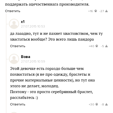
поддержать ацечэственнага производителя.
Ответить
+16
-27
x1
27.07.2015 10:53
да лааадно, тут и не пахнет хвастовством, чем ту
хвастаться вообще? Это всего лишь пандора
Ответить
+40
-5
Вова
27.07.2015 10:59
Этой девочке есть гораздо больше чем
похвастаться (я не про одежду, браслеты и
прочие материальные ценности), но тут она
этого не делает, молодец.
Поэтому - это просто серебрянный браслет,
расслабьтесь :)
Ответить
+30
-8