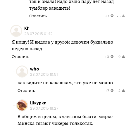
так и знала! надо было пару лет назад
тумблер заводить!
Ответить
+7
-5
Kh
28.07.2015 01:42
Я ношу! И видела у другой девочки буквально
неделю назад
Ответить
+3
-9
who
28.07.2015 19:51
как видите по какашкам, это уже не модно
Ответить
+7
-2
Шкурки
29.07.2015 18:27
В общем и целом, в элитном бьюти-мирке
Минска тягают чокеры толькотак.