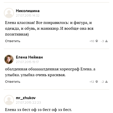
Николишина
27.07.2015 14:32
Елена классная! Все понравилось: и фигура, и
одежда, и обувь, и маникюр. И вообще она вся
позитивная)
Ответить
+10
-3
Елена Нейман
27.07.2015 19:17
обалденная обааааалденная хореограф Елена. а
улыбка. улыбка очень красивая.
Ответить
+12
-2
mr_zhukov
27.07.2015 22:23
Елена зэ бест оф зэ бест оф зэ бест.