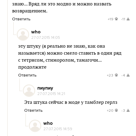
знаю... Вряд ли это модно и можно назвать
возвращением.
Ответить
+19
-11
who
27.07.2015 14:05
эту штуку (я реально не знаю, как она
называется) можно смело ставить в один ряд
с тетрисом, стиморолом, тамагочи...
продолжите
Ответить
+23
-4
пиупиу
27.07.2015 14:21
Эта штука сейчас в моде у тамблер герлз
Ответить
+20
-3
who
27.07.2015 14:59