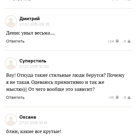
Дмитрий
27.07.2015 09:35
Денис уныл весьма....
Ответить
+24
-5
Суперстиль
27.07.2015 10:00
Вау! Откуда такие стильные люди берутся? Почему
я не такая. Одеваюсь примитивно и так же
мыслю((( От чего вообще это зависит?
Ответить
+19
-9
Оксана
27.07.2015 10:14
блин, какие все крутые!