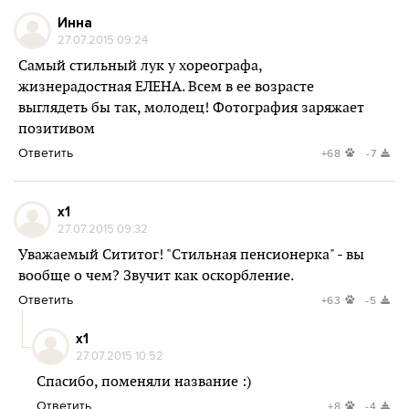
Инна
27.07.2015 09:24
Самый стильный лук у хореографа,
жизнерадостная ЕЛЕНА. Всем в ее возрасте
выглядеть бы так, молодец! Фотография заряжает
позитивом
Ответить
+68
-7
x1
27.07.2015 09:32
Уважаемый Сититог! "Стильная пенсионерка" - вы
вообще о чем? Звучит как оскорбление.
Ответить
+63
-5
x1
27.07.2015 10:52
Спасибо, поменяли название :)
Ответить
+8
-4