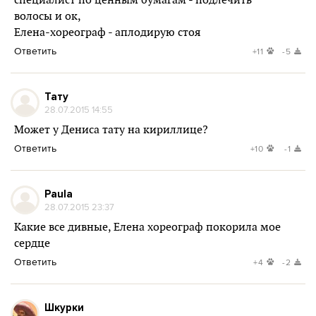
специалист по ценным бумагам - подлечить
волосы и ок,
Елена-хореограф - аплодирую стоя
Ответить
+11
-5
Тату
28.07.2015 14:55
Может у Дениса тату на кириллице?
Ответить
+10
-1
Paula
28.07.2015 23:37
Какие все дивные, Елена хореограф покорила мое
сердце
Ответить
+4
-2
Шкурки