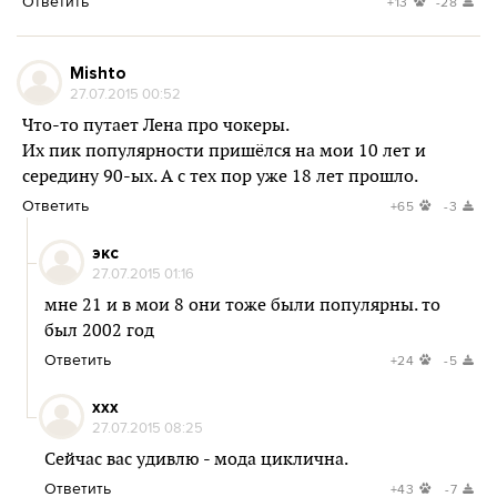
Ответить
+13
-28
Mishto
27.07.2015 00:52
Что-то путает Лена про чокеры.
Их пик популярности пришёлся на мои 10 лет и
середину 90-ых. А с тех пор уже 18 лет прошло.
Ответить
+65
-3
экс
27.07.2015 01:16
мне 21 и в мои 8 они тоже были популярны. то
был 2002 год
Ответить
+24
-5
xxx
27.07.2015 08:25
Сейчас вас удивлю - мода циклична.
Ответить
+43
-7