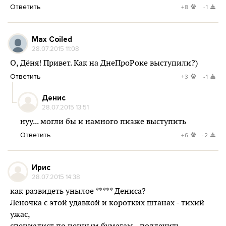
Ответить
+8
-1
Max Coiled
28.07.2015 11:08
О, Дёня! Привет. Как на ДнеПроРоке выступили?)
Ответить
+3
-1
Денис
28.07.2015 13:51
нуу... могли бы и намного пизже выступить
Ответить
+6
-2
Ирис
28.07.2015 14:38
как развидеть унылое ***** Дениса?
Леночка с этой удавкой и коротких штанах - тихий
ужас,