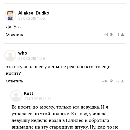
Aliaksei Dudko
27.07.2015 11:05
Да. Уж.
Ответить
+6
-3
who
27.07.2015 11:29
эта штука на шее у лены. ее реально кто-то еще
носит?
Ответить
+36
-2
Katti
27.07.2015 12:44
Её носит, по-моему, только эта девушка. И я
узнала её по этой полоске. К слову, увидела
девушку неделю назад в Галилео и обратила
внимание на эту старинную штуку. Ну, как-то не