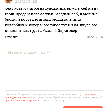
29.07.2015 18:13
Лена хоть и учится на художника, вкуса в ней ни на
грош. Вроде и недомодный модный боб, и модные
брови, и короткие штаны модные, и типа
колорблок и чокер и всё такое тут и там. Вкупе всё
выглядит как грусть. #модныйприговор
Ответить
+6
-3
Нажимая «Отправить», я подтверждаю, что ознакомился(‑лась) с
политикой
конфиденциальности
и соглашаюсь на обработку моих персональных данных. С
правилами комментирования
я тоже согласен(‑а).