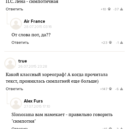
П.С. Лена - симпотичная
Ответить
+10
-37
Air France
28.07.2015 03:16
От слова пот, да??
Ответить
+23
-1
true
26.07.2015 23:28
Какой классный хореограф! А когда прочитала
текст, прониклась симпатией еще больше)
Ответить
+147
-6
Alex Furs
27.07.2015 17:10
Slonorama вам намекает - правильно говорить
"симпотия"
Ответить
+15
-3