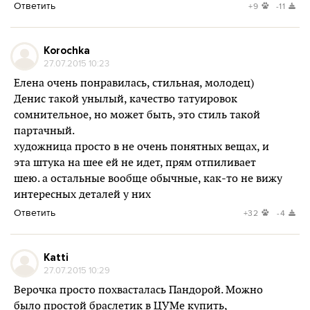
Ответить
+9
-11
Korochka
27.07.2015 10:23
Елена очень понравилась, стильная, молодец)
Денис такой унылый, качество татуировок
сомнительное, но может быть, это стиль такой
партачный.
художница просто в не очень понятных вещах, и
эта штука на шее ей не идет, прям отпиливает
шею. а остальные вообще обычные, как-то не вижу
интересных деталей у них
Ответить
+32
-4
Katti
27.07.2015 10:29
Верочка просто похвасталась Пандорой. Можно
было простой браслетик в ЦУМе купить,