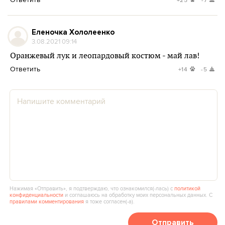
Еленочка Хололеенко
3.08.2021 09:14
Оранжевый лук и леопардовый костюм - май лав!
Ответить
+14
-5
Нажимая «Отправить», я подтверждаю, что ознакомился(‑лась) с
политикой
конфиденциальности
и соглашаюсь на обработку моих персональных данных. С
правилами комментирования
я тоже согласен(‑а).
Отправить