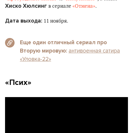
Хиско Хюлсинг
в сериале
«Отмена»
.
Дата выхода:
11 ноября.
Еще один отличный сериал про
антивоенная сатира
Вторую мировую:
«Уловка-22»
«Псих»