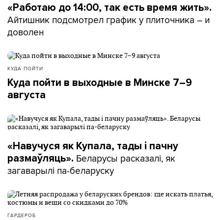
«Работаю до 14:00, так есть время жить».
Айтишник подсмотрел график у плиточника – и
доволен
КУДА ПОЙТИ
Куда пойти в выходные в Минске 7–9
августа
«Навучуся як Купала, тады і пачну
Беларусы расказалі, як
размаўляць».
загаварылі па-беларуску
ГАРДЕРОБ