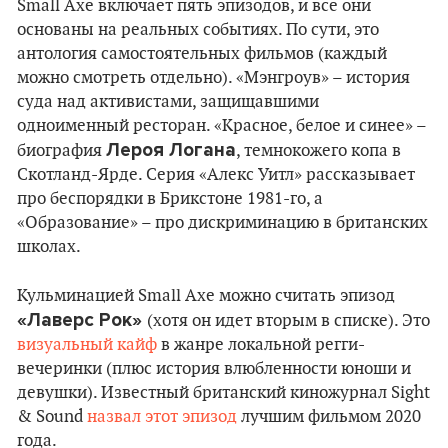
Small Axe включает пять эпизодов, и все они
основаны на реальных событиях. По сути, это
антология самостоятельных фильмов (каждый
можно смотреть отдельно). «Мэнгроув» – история
суда над активистами, защищавшими
одноименный ресторан. «Красное, белое и синее» –
Лероя Логана
биография
, темнокожего копа в
Скотланд-Ярде. Серия «Алекс Уитл» рассказывает
про беспорядки в Брикстоне 1981-го, а
«Образование» – про дискриминацию в британских
школах.
Кульминацией Small Axe можно считать эпизод
«Лаверс Рок»
(хотя он идет вторым в списке). Это
визуальный кайф
в жанре локальной регги-
вечеринки (плюс история влюбленности юноши и
девушки). Известный британский киножурнал Sight
& Sound
назвал этот эпизод
лучшим фильмом 2020
года.