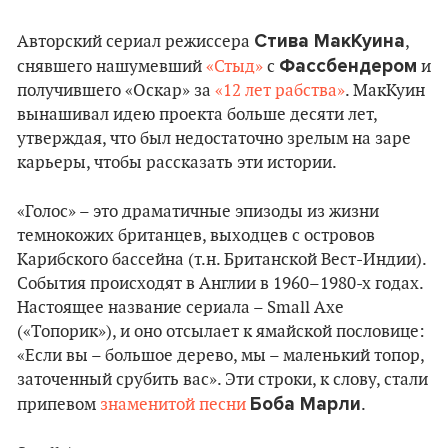
Стива МакКуина
Авторский сериал режиссера
,
Фассбендером
снявшего нашумевший
«Стыд»
с
и
получившего «Оскар» за
«12 лет рабства»
. МакКуин
вынашивал идею проекта больше десяти лет,
утверждая, что был недостаточно зрелым на заре
карьеры, чтобы рассказать эти истории.
«Голос» – это драматичные эпизоды из жизни
темнокожих британцев, выходцев с островов
Карибского бассейна (т.н. Британской Вест-Индии).
События происходят в Англии в 1960–1980-х годах.
Настоящее название сериала – Small Axe
(«Топорик»), и оно отсылает к ямайской пословице:
«Если вы – большое дерево, мы – маленький топор,
заточенный срубить вас». Эти строки, к слову, стали
Боба Марли
припевом
знаменитой песни
.