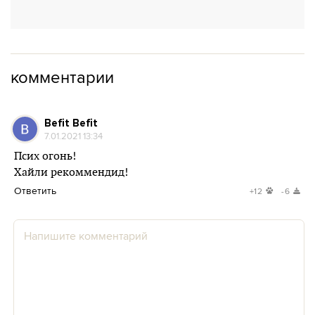
комментарии
Befit Befit
7.01.2021 13:34
Псих огонь!
Хайли рекоммендид!
Ответить
+12
-6