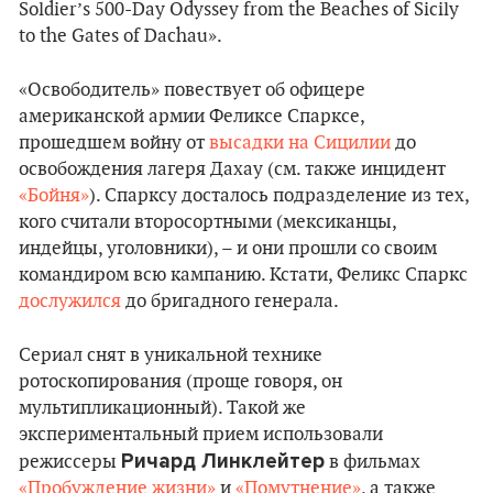
Soldier’s 500-Day Odyssey from the Beaches of Sicily
to the Gates of Dachau».
«Освободитель» повествует об офицере
американской армии Феликсе Спарксе,
прошедшем войну от
высадки на Сицилии
до
освобождения лагеря Дахау (см. также инцидент
«Бойня»
). Спарксу досталось подразделение из тех,
кого считали второсортными (мексиканцы,
индейцы, уголовники), – и они прошли со своим
командиром всю кампанию. Кстати, Феликс Спаркс
дослужился
до бригадного генерала.
Сериал снят в уникальной технике
ротоскопирования (проще говоря, он
мультипликационный). Такой же
экспериментальный прием использовали
Ричард Линклейтер
режиссеры
в фильмах
«Пробуждение жизни»
и
«Помутнение»
, а также