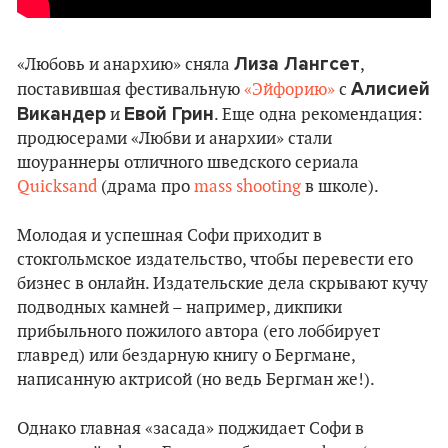
Лиза Лангсет
«Любовь и анархию» сняла
,
Алисией
поставившая фестивальную
«Эйфорию»
с
Викандер
Евой Грин
и
. Еще одна рекомендация:
продюсерами «Любви и анархии» стали
шоураннеры отличного шведского сериала
Quicksand
(драма про
mass shooting
в школе).
Молодая и успешная Софи приходит в
стокгольмское издательство, чтобы перевести его
бизнес в онлайн. Издательские дела скрывают кучу
подводных камней – например, дикпики
прибыльного пожилого автора (его лоббирует
главред) или бездарную книгу о Бергмане,
написанную актрисой (но ведь Бергман же!).
Однако главная «засада» поджидает Софи в