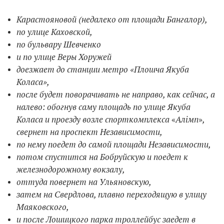
Карастояновой (недалеко от площади Бангалор),
по улице Каховской,
по бульвару Шевченко
и по улице Веры Хоружей
доезжает до станции метро «Плошча Якуба
Коласа»,
после будет поворачивать не направо, как сейчас, а
налево: обогнув саму площадь по улице
Якуба
Коласа и проезду возле спорткомплекса
Алімп
,
«
»
свернет на проспект Независимости,
по нему поедет до самой площади Независимости,
потом спустится на Бобруйскую и поедет к
железнодорожному вокзалу,
оттуда повернет на Ульяновскую,
затем на Свердлова, плавно переходящую в улицу
Маяковского,
и после Лошицкого парка троллейбус заедет в