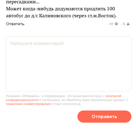
пересадками...
Может когда-нибудь додумаются продлить 100
автобус до д/с Калиновского (через ст.м.Восток).
Ответить
+11
-5
Нажимая «Отправить», я подтверждаю, что ознакомился(‑лась) с
политикой
конфиденциальности
и соглашаюсь на обработку моих персональных данных. С
правилами комментирования
я тоже согласен(‑а).
Отправить