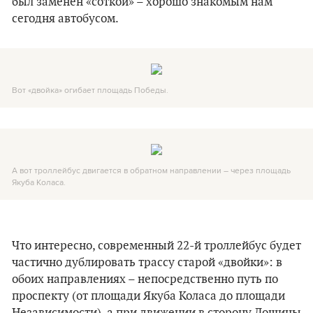
был заменен «соткой» – хорошо знакомым нам
сегодня автобусом.
Вот «двойка» огибает площадь Победы.
А вот троллейбус двигается в обратном направлении – через площадь
Якуба Коласа.
Что интересно, современный 22-й троллейбус будет
частично дублировать трассу старой «двойки»: в
обоих направлениях – непосредственно путь по
проспекту (от площади Якуба Коласа до площади