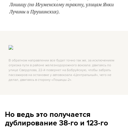
Лошицу (по Игуменскому тракту, улицам Янки
Лучины и Прушинских).
В обратном направлении все будет точно так же, за исключением
отрезка пути в районе железнодорожного вокзала: двигаясь по
улице Свердлова, 22-й повернет на Бобруйскую, чтобы забрать
пассажиров на остановке у автовокзала «Центральный», чего не
делал, двигаясь в сторону «Лошицы-2».
Но ведь это получается
дублирование 38-го и 123-го