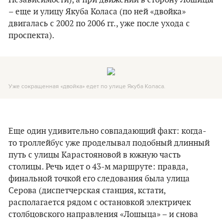
Независимости), а при движении в сторону Лошицы
– еще и улицу Якуба Коласа (по ней «двойка»
двигалась с 2002 по 2006 гг., уже после ухода с
проспекта).
Уже сокращенная «двойка» едет по улице Якуба Коласа.
Еще один удивительно совпадающий факт: когда-
то троллейбус уже проделывал подобный длинный
путь с улицы Карастояновой в южную часть
столицы. Речь идет о 43-м маршруте: правда,
финальной точкой его следования была улица
Серова (диспетчерская станция, кстати,
располагается рядом с остановкой электричек
столбцовского направления «Лошыца» – и снова