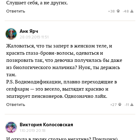
Слушает себя, а не других.
Ответить
+38
-48
Анк Ярч
28.09.2019 11:51
Жаловаться, что ты заперт в женском теле, и
красить глаза-брови-волосы, одеваться и
позировать так, что девочка получилась бы даже
из биологического мальчика? Нуок, ты держись
там.
P.S. Бодимодификации, плавно переходящие в
селфхарм — это весело, выглядит красиво и
эпатирует пенсионеров. Однозначно лайк.
Ответить
+27
-11
Виктория Колосовская
1.10.2019 20:18
И откуда в людях столько негатива? Придурки)