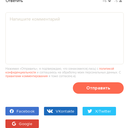
Ответить
+6
-5
Нажимая «Отправить», я подтверждаю, что ознакомился(‑лась) с
политикой
конфиденциальности
и соглашаюсь на обработку моих персональных данных. С
правилами комментирования
я тоже согласен(‑а).
Отправить
Facebook
VKontakte
X/Twitter
Google