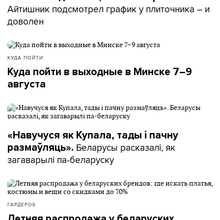
Айтишник подсмотрел график у плиточника – и
доволен
КУДА ПОЙТИ
Куда пойти в выходные в Минске 7–9
августа
«Навучуся як Купала, тады і пачну
Беларусы расказалі, як
размаўляць».
загаварылі па-беларуску
ГАРДЕРОБ
Летняя распродажа у беларуских