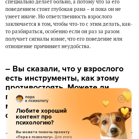
специально делает больно, а потому что за его
поведением стоит глубокая рана – и пока он не
умеет иначе. Но ответственность взрослого
заключается в том, чтобы что-то с этим делать, как-
то разбираться, особенно если он раз за разом
получает сигналы извне, что его поведение или
отношение причиняет неудобства.
– Вы сказали, что у взрослого
есть инструменты, как этому
противостоять. Можете ли
подробнее рассказать, что
можно делать в «токсичных»
Любите хороший
отношениях?
контент про
психологию?
Вы можете помочь проекту
– В ситуации, когда вас обесценивают, газлайтят, не
Для этого
«Пора к психологу».