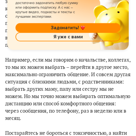
замечают вас и ваши потребности, игнорируют,
достаточно задонатить любую сумму
или оформить подписку. А с нас –
контролируют, манипулируют (все это как раз
крутые видео, подкасты и тексты с
относится к так называемому токсичному
лучшими экспертами.
поведению в отношениях), самое важное –
Задонатить!
понимать себя, свои потребности, границы и
Я уже с вами
выстраивать их в зависимости от того, что
происходит.
Например, если мы говорим о начальстве, коллегах,
то мы их можем выбрать – перейти в другое место,
максимально ограничить общение. И совсем другая
ситуация с близкими людьми, с родственниками:
выбрать других маму, папу или сестру мы не
можем. Но мы точно можем выбирать оптимальную
дистанцию или способ комфортного общения:
через сообщения, по телефону, раз в неделю или в
месяц.
Постарайтесь не бороться с токсичностью, а найти