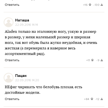
Ответить
+16
-130
Наташа
22.09.2016 14:14
Aladen только на эталонную ногу, узкую и размер
в размер, у меня маленький размер и широкая
нога, так вот обувь была жутко неудобная, и очень
жесткая (а перемерила я наверное весь
ассортиментный ряд).
Ответить
+11
-9
Пацан
22.09.2016 14:20
НЕфиг чирикать что белобувь плохая. есть
достойные модели.
Ответить
+84
-12