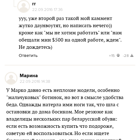
rr
22.09.2016 17:36
ууу, уже второй раз такой мой каммент
жутко даунвоутят, но написать нечего))
кроме как "мы не хотим работать" или "нам
обещали мин $500 на одной работе, ждем".
Не дождетесь)
Ответить
+15
-28
Марина
22.09.2016 14:38
У Марко давно есть неплохие модели, особенно
"мальчуковых" ботинок, но вот в смысле удобства
беда. Однажды натерла ими ноги так, что шла с
остановки до дома босиком. Мое резюме как
владелицы нескольких пар беларусской обуви:
если есть возможность купить что подороже,
советую ей воспользоваться. Но если ищете