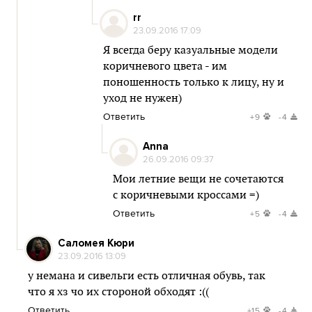
rr
23.09.2016 17:09
Я всегда беру казуальные модели
коричневого цвета - им
поношенность только к лицу, ну и
уход не нужен)
Ответить
+9
-4
Anna
26.09.2016 09:37
Мои летние вещи не сочетаются
с коричневыми кроссами =)
Ответить
+5
-4
Саломея Кюри
23.09.2016 13:09
у немана и сивельги есть отличная обувь, так
что я хз чо их стороной обходят :((
Ответить
+15
-4