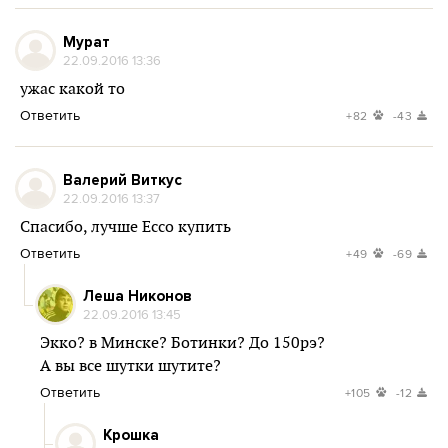
Мурат
22.09.2016 13:36
ужас какой то
Ответить
+82
-43
Валерий Виткус
22.09.2016 13:37
Спасибо, лучше Ecco купить
Ответить
+49
-69
Леша Никонов
22.09.2016 13:45
Экко? в Минске? Ботинки? До 150рэ?
А вы все шутки шутите?
Ответить
+105
-12
Крошка