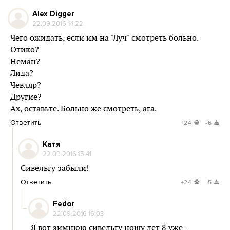
Alex Digger
22.09.2016 14:22
Чего ожидать, если им на "Луч" смотреть больно.
Отико?
Неман?
Лида?
Чевляр?
Другие?
Ах, оставьте. Больно же смотреть, ага.
Ответить
+24
-6
Катя
22.09.2016 15:41
Сивельгу забыли!
Ответить
+24
-5
Fedor
22.09.2016 16:03
Я вот зимнюю сивельгу ношу лет 8 уже -