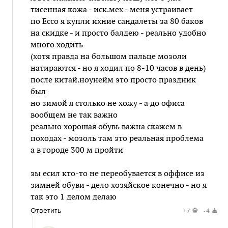
тисенная кожа - иск.мех - меня устраивает
по Ecco я купли ихние сандалеты за 80 баков
на скидке - и просто балдею - реально удобно
много ходить
(хотя правда на большом пальце мозоли
натираются - но я ходил по 8-10 часов в день)
после китай.ноунейм это просто праздник
был
но зимой я столько не хожу - а до офиса
вообщем не так важно
реально хорошая обувь важна скажем в
походах - мозоль там это реальная проблема
а в городе 300 м пройти
зы есил кто-то не переобувается в оффисе из
зимней обуви - дело хозяйское конечно - но я
так это 1 делом делаю
Ответить
+7
-4