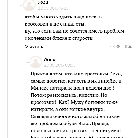
ЖОЗ
22.09.2016 16:26
чтобы много ходить надо носить
кроссовки а не сандалеты.
ну, это если вам не хочется иметь проблем
с коленями ближе к старости
Ответить
+14
-6
Anna
23.09.2016 09:03
Прикол в том, что мне кроссовки Экко,
самые дорогие, кот.есть в их линейке в
Минске натирали ноги недели две!!
Потом разносились, конечно. Но
кроссовки!! Как? Мужу ботинки тоже
натирали, а они мягкие внутри.
Слышала очень много жалоб на такие
же проблемы обуви Экко. Правда,
подошва в моих кроссах... неописуемая.
Как на облачке летаешь. НО недостатки,