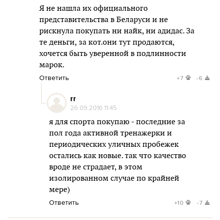
Я не нашла их официального
представительства в Беларуси и не
рискнула покупать ни найк, ни адидас. За
те деньги, за кот.они тут продаются,
хочется быть уверенной в подлинности
марок.
Ответить
+7
-6
rr
26.09.2016 11:45
я для спорта покупаю - последние за
пол года активной тренажерки и
периодических уличных пробежек
остались как новые. так что качество
вроде не страдает, в этом
изолированном случае по крайней
мере)
Ответить
+10
-7