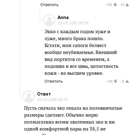
Ответить
+15
-17
Anna
23.09.2016 08:59
Экко с каждым годом хуже и
хуже, много брака пошло.
Кстати, мои сапоги белвест
вообще неубиваемые. Внешний
вид портится со временем, а
подошва и все швы, целостность
кожи - на высшем уровне.
Ответить
+19
-5
Ответ
26.09.2016 08:34
Пусть сначала эко лекала на половинчатые
размеры сделают. Обычно мерю
полмагазина всеми хваленных эко и ни
одной комфортной пары на 38,5 не