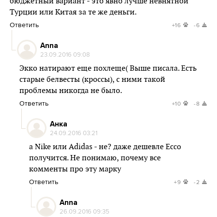
бюджетный вариант - это явно лучше невнятной
Турции или Китая за те же деньги.
Ответить
+16
-6
Anna
23.09.2016 09:08
Экко натирают еще похлеще( Выше писала. Есть
старые белвесты (кроссы), с ними такой
проблемы никогда не было.
Ответить
+10
-8
Анка
24.09.2016 03:21
а Nike или Adidas - не? даже дешевле Ecco
получится. Не понимаю, почему все
комменты про эту марку
Ответить
+9
-2
Anna
26.09.2016 09:35