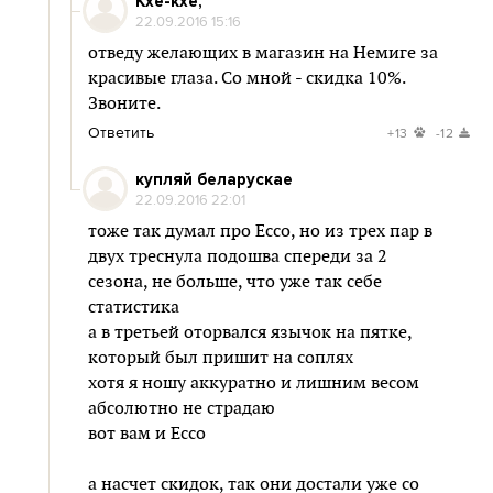
Кхе-кхе,
22.09.2016 15:16
отведу желающих в магазин на Немиге за
красивые глаза. Со мной - скидка 10%.
Звоните.
Ответить
+13
-12
купляй беларускае
22.09.2016 22:01
тоже так думал про Ecco, но из трех пар в
двух треснула подошва спереди за 2
сезона, не больше, что уже так себе
статистика
а в третьей оторвался язычок на пятке,
который был пришит на соплях
хотя я ношу аккуратно и лишним весом
абсолютно не страдаю
вот вам и Ecco
а насчет скидок, так они достали уже со