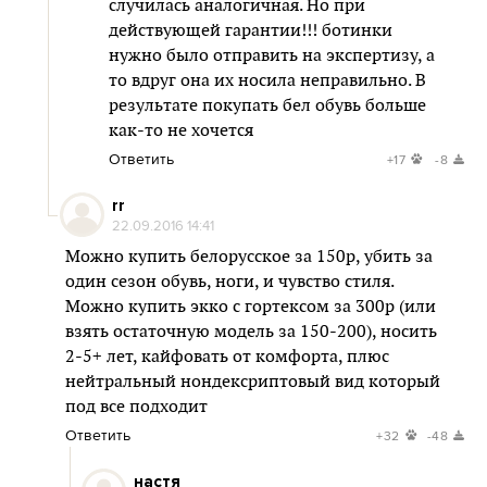
случилась аналогичная. Но при
действующей гарантии!!! ботинки
нужно было отправить на экспертизу, а
то вдруг она их носила неправильно. В
результате покупать бел обувь больше
как-то не хочется
Ответить
+17
-8
rr
22.09.2016 14:41
Можно купить белорусское за 150р, убить за
один сезон обувь, ноги, и чувство стиля.
Можно купить экко с гортексом за 300р (или
взять остаточную модель за 150-200), носить
2-5+ лет, кайфовать от комфорта, плюс
нейтральный нондексриптовый вид который
под все подходит
Ответить
+32
-48
настя