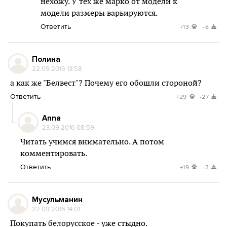
нехожу. У тех же марко от модели к
модели размеры варьируются.
Ответить
+13
-8
Полина
22.09.2016 13:58
а как же "Белвест"? Почему его обошли стороной?
Ответить
+29
-27
Anna
23.09.2016 08:59
Читать учимся внимательно. А потом
комментировать.
Ответить
+19
-3
Мусульманин
22.09.2016 14:01
Покупать белорусское - уже стыдно.