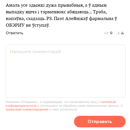
Амаль усе здымкі дужа прывабныя, а ў адным
выпадку яшчэ і тэрменвокс абяцаюць... Трэба,
напэўна, схадзіць. PS. Паэт Алейнікаў фармальна ў
ОБЭРИУ не ўступаў.
Ответить
+3
-2
Нажимая «Отправить», я подтверждаю, что ознакомился(‑лась) с
политикой
конфиденциальности
и соглашаюсь на обработку моих персональных данных. С
правилами комментирования
я тоже согласен(‑а).
Отправить