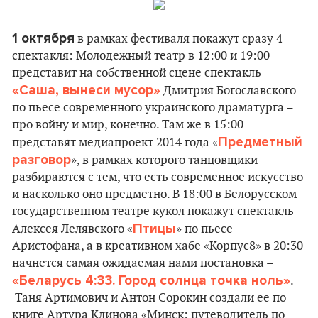
1 октября
в рамках фестиваля покажут сразу 4
спектакля: Молодежный театр в 12:00 и 19:00
представит на собственной сцене спектакль
«Саша, вынеси мусор»
Дмитрия Богославского
по пьесе современного украинского драматурга –
про войну и мир, конечно. Там же в 15:00
Предметный
представят медиапроект 2014 года «
разговор
», в рамках которого танцовщики
разбираются с тем, что есть современное искусство
и насколько оно предметно. В 18:00 в Белорусском
государственном театре кукол покажут спектакль
Птицы
Алексея Лелявского «
» по пьесе
Аристофана, а в креативном хабе «Корпус8» в 20:30
начнется самая ожидаемая нами постановка –
«Беларусь 4:33. Город солнца точка ноль»
.
Таня Артимович и Антон Сорокин создали ее по
книге Артура Клинова «Минск: путеводитель по