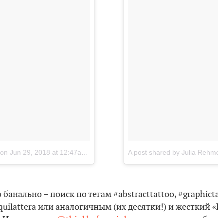
on
Jun 29, 2018 at 12:47am PDT
A post shared by Julia Rehm
банально – поиск по тегам #abstracttattoo, #graphicta
equilattera или аналогичным (их десятки!) и жесткий