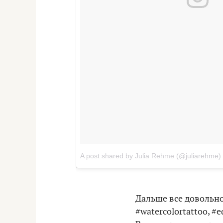
A post shared by Julia Rehme (@juliarehme)
Дальше все довольно 
#watercolortattoo, #