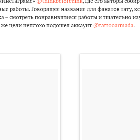
в «Инстаграме»
@thinkbeforeuink
, где его авторы соб
ые работы. Говорящее название для фанатов тату, кс
ка – смотреть понравившиеся работы и тщательно из
й же цели неплохо подошел аккаунт
@tattooarmada
.