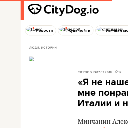
Новости
Куда пойти
Уличная м
ЛЮДИ, ИСТОРИИ
CITYDOG.IO
07.07.2018
12
«Я не наше
мне понрав
Италии и 
Минчанин Алекс