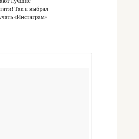
ирают лучшие
тати! Так я выбрал
учать «Инстаграм»