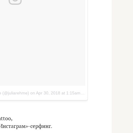
e (@juliarehme)
on
Apr 30, 2018 at 1:15am PDT
ttoo,
 «Инстаграм»-серфинг.