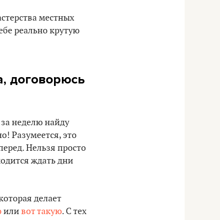
астерства местных
ебе реально крутую
а, договорюсь
о за неделю найду
о! Разумеется, это
перед. Нельзя просто
ходится ждать дни
 которая делает
ю
или
вот такую
. С тех