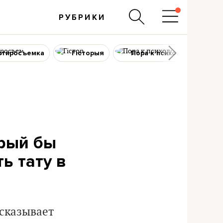
РУБРИКИ
ртиросъемка
Гісторыя
Пора к психологу
орый бы
ь тату в
сказывает