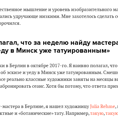
жественное мышление и уровень изобразительного м
лись удручающе низкими. Мне захотелось сделать с
морочился.
лагал, что за неделю найду мастер
уеду в Минск уже татуированным»
ки в Берлин в октябре 2017-го. Я наивно полагал, чт
 об эскизе и уеду в Минск уже татуированным. Смешн
се реально классные художники заняты на месяцы в
забронировать сеанс. Хотя бы потому, что ответа при
у-мастера в Берлине, я нашел художницу
Julia Rehme
,
тные и «ботанические» тату. Например,
такую
,
таку