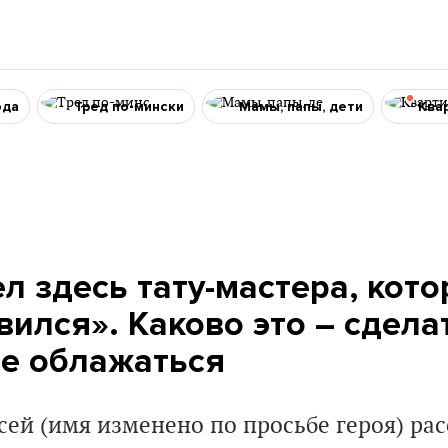
ода
Тред по-мински
Мамы, папы, дети
Ква
л здесь тату-мастера, кот
ился». Каково это – сделат
не облажаться
ей (имя изменено по просьбе героя) рас