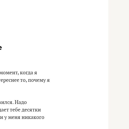
е
момент, когда я
ереснее то, почему я
вился. Надо
ает тебе десятки
ли у меня никакого