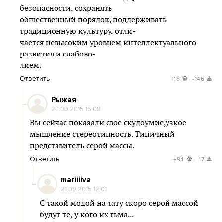
безопасности, сохранять
общественный порядок, поддерживать
традиционную культуру, отли-
чается невысоким уровнем интеллектуального
развития и слабово-
лием.
Ответить
+18
-146
Рыжая
20.09.2015 16:08
Вы сейчас показали свое скудоумие,узкое
мышление стереотипность. Типичный
представитель серой массы.
Ответить
+94
-17
mariiiiva
21.09.2015 12:01
С такой модой на тату скоро серой массой
будут те, у кого их тьма...