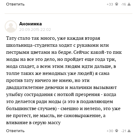
Ответить
+33
-16
Анонимка
20.09.2015 22:02
Тату стало так много, уже каждая вторая
школьница-студентка ходит с рукавами или
пестрыми цветами на бедре. Сейчас какой-то пик
моды на все это дело, но пройдет еще года три,
мода спадет, а всем этим людям идти дальше, в
толпе таких же немодных уже людей) я сама
против тату ничего не имею, но эти
двадцатилетние девочки и мальчики вызывают
улыбку сострадания с ноткой презрения - когда
это делается ради моды (а это в подавляющем
большинстве случаев) - смешно и нелепо, это уже
не протест, не мысль, не самовыражение, а
вливание в серую массу
Ответить
+30
-21