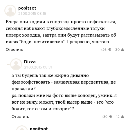
popitsot
21.09.2015 08:16
Вчера они ходили в спортзал просто пофоткаться,
сегодня набивают глубокомысленные татухи
поверх холодца, завтра они будут рассказывать об
идеях "боди-позитивизма". Прекрасно, ящетаю.
Ответить
+26
-30
Dizza
21.09.2015 08:31
а ты будешь так же жирно диванно
философствовать - заманчивая перспектива, не
правда ли?
ps. покажи мне на фото выше холодец, умник. я
вот не вижу. может, твой высер выше - это "что
болит, тот о том и говорит"?
Ответить
+30
-12
popitsot