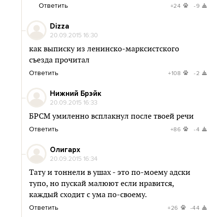
Ответить
+24
-9
Dizza
20.09.2015 16:30
как выписку из ленинско-марксистского
съезда прочитал
Ответить
+108
-2
Нижний Брэйк
20.09.2015 16:33
БРСМ умиленно всплакнул после твоей речи
Ответить
+86
-4
Олигарх
20.09.2015 16:34
Тату и тоннели в ушах - это по-моему адски
тупо, но пускай малюют если нравится,
каждый сходит с ума по-своему.
Ответить
+26
-44