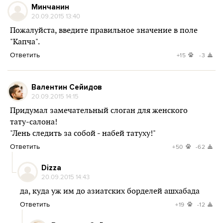
Минчанин
20.09.2015 13:40
Пожалуйста, введите правильное значение в поле
"Капча".
Ответить
+15
-3
Валентин Сейидов
20.09.2015 14:15
Придумал замечательный слоган для женского
тату-салона!
"Лень следить за собой - набей татуху!"
Ответить
+50
-62
Dizza
20.09.2015 14:43
да, куда уж им до азиатских борделей ашхабада
Ответить
+19
-12