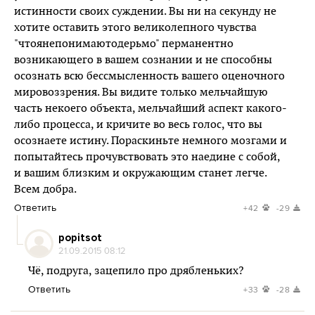
истинности своих суждении. Вы ни на секунду не
хотите оставить этого великолепного чувства
"чтоянепонимаютодерьмо" перманентно
возникающего в вашем сознании и не способны
осознать всю бессмысленность вашего оценочного
мировоззрения. Вы видите только мельчайшую
часть некоего объекта, мельчайший аспект какого-
либо процесса, и кричите во весь голос, что вы
осознаете истину. Пораскиньте немного мозгами и
попытайтесь прочувствовать это наедине с собой,
и вашим близким и окружающим станет легче.
Всем добра.
Ответить
+42
-29
popitsot
21.09.2015 08:12
Чё, подруга, зацепило про дрябленьких?
Ответить
+33
-28