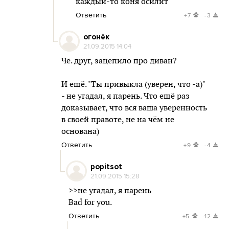
каждый-то коня осилит
Ответить
+7
-3
огонёк
21.09.2015 14:04
Чё. друг, зацепило про диван?
И ещё. "Ты привыкла (уверен, что -а)"
- не угадал, я парень. Что ещё раз
доказывает, что вся ваша уверенность
в своей правоте, не на чём не
основана)
Ответить
+9
-4
popitsot
21.09.2015 15:28
>>не угадал, я парень
Bad for you.
Ответить
+5
-12