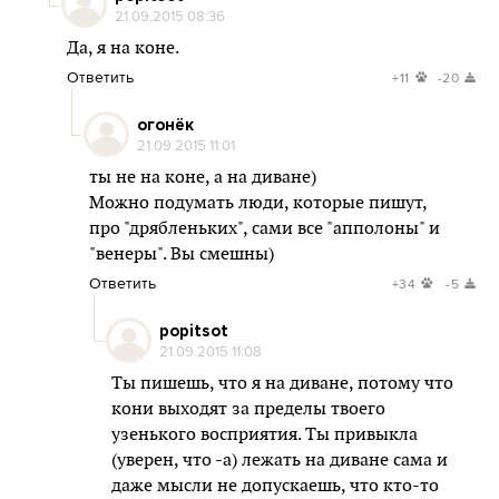
21.09.2015 08:36
Да, я на коне.
Ответить
+11
-20
огонёк
21.09.2015 11:01
ты не на коне, а на диване)
Можно подумать люди, которые пишут,
про "дрябленьких", сами все "апполоны" и
"венеры". Вы смешны)
Ответить
+34
-5
popitsot
21.09.2015 11:08
Ты пишешь, что я на диване, потому что
кони выходят за пределы твоего
узенького восприятия. Ты привыкла
(уверен, что -а) лежать на диване сама и
даже мысли не допускаешь, что кто-то