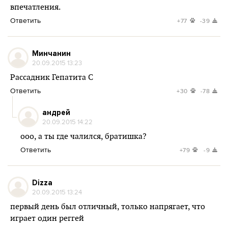
впечатления.
Ответить
+77
-39
Минчанин
20.09.2015 13:23
Рассадник Гепатита C
Ответить
+30
-78
андрей
20.09.2015 14:22
ооо, а ты где чалился, братишка?
Ответить
+79
-9
Dizza
20.09.2015 13:24
первый день был отличный, только напрягает, что
играет один реггей