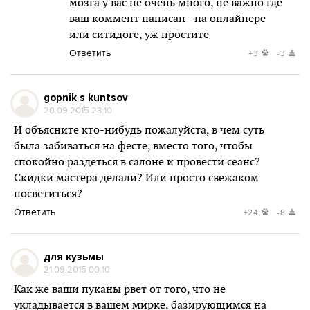
мозга у вас не очень много, не важно где
ваш коммент написан - на онлайнере
или ситидоге, уж простите
Ответить
+3
-3
gopnik s kuntsov
20.09.2015 23:10
И объясните кто-нибудь пожалуйста, в чем суть
была забиваться на фесте, вместо того, чтобы
спокойно раздеться в салоне и провести сеанс?
Скидки мастера делали? Или просто свежаком
посветиться?
Ответить
+24
-8
для кузьмы
21.09.2015 00:10
Как же ваши пуканы рвет от того, что не
укладывается в вашем мирке, базирующимся на