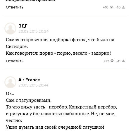
Ответить
+10
-10
ВДГ
20.09.2015 20:24
Самая откровенная подборка фоток, что была на
Ситидоге.
Как говорится: порно - порно, весело - задорно!
Ответить
+12
-11
Air France
20.09.2015 20:44
Ох..
Сам с татуировками.
То что вижу здесь - перебор. Конкретный перебор,
и рисунки у большинства шаблонные. Не, не мое,
честно.
Ушел думать над своей очередной татушкой