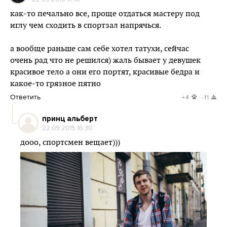
как-то печально все, проще отдаться мастеру под
иглу чем сходить в спортзал напрячься.
а вообще раньше сам себе хотел татухи, сейчас
очень рад что не решился) жаль бывает у девушек
красивое тело а они его портят, красивые бедра и
какое-то грязное пятно
Ответить
+4
-11
принц альберт
22.09.2015 16:30
дооо, спортсмен вещает)))