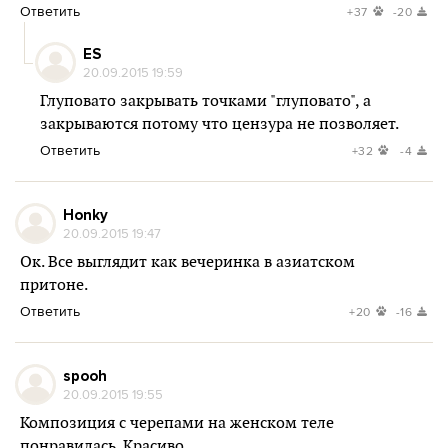
Ответить
+37
-20
ES
20.09.2015 19:59
Глуповато закрывать точками "глуповато", а
закрываются потому что цензура не позволяет.
Ответить
+32
-4
Honky
20.09.2015 19:47
Ок. Все выглядит как вечеринка в азиатском
притоне.
Ответить
+20
-16
spooh
20.09.2015 19:55
Композиция с черепами на женском теле
понравилась. Красиво.