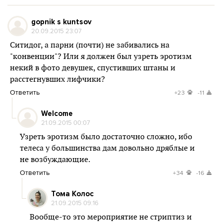
gopnik s kuntsov
20.09.2015 23:07
Ситидог, а парни (почти) не забивались на
"конвенции"? Или я должен был узреть эротизм
некий в фото девушек, спустивших штаны и
расстегнувших лифчики?
Ответить
+23
-11
Welcome
21.09.2015 00:07
Узреть эротизм было достаточно сложно, ибо
телеса у большинства дам довольно дряблые и
не возбуждающие.
Ответить
+34
-16
Тома Колос
21.09.2015 09:16
Вообще-то это мероприятие не стриптиз и