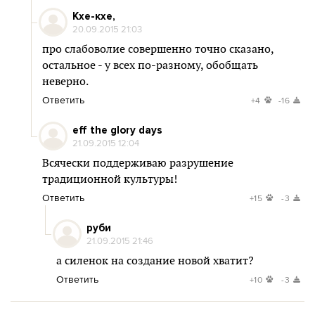
Кхе-кхе,
20.09.2015 21:03
про слабоволие совершенно точно сказано,
остальное - у всех по-разному, обобщать
неверно.
Ответить
+4
-16
eff the glory days
21.09.2015 12:04
Всячески поддерживаю разрушение
традиционной культуры!
Ответить
+15
-3
руби
21.09.2015 21:46
а силенок на создание новой хватит?
Ответить
+10
-3