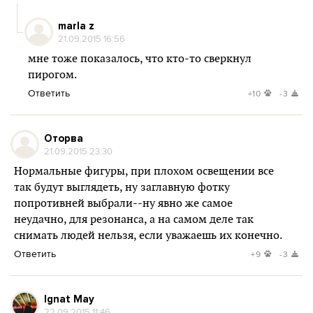
marla z
21.09.2015 16:56
мне тоже показалось, что кто-то сверкнул
пирогом.
Ответить
+10
-3
Оторва
21.09.2015 23:30
Нормальные фигуры, при плохом освещении все
так будут выглядеть, ну заглавную фотку
попротивней выбрали--ну явно же самое
неудачно, для резонанса, а на самом деле так
снимать людей нельзя, если уважаешь их конечно.
Ответить
+9
-3
Ignat May
22.09.2015 11:46