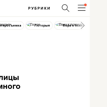
РУБРИКИ
ртиросъемка
Гісторыя
Пора к психологу
олицы
много