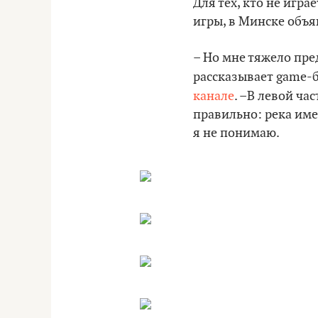
Для тех, кто не игр
игры, в Минске объя
– Но мне тяжело пре
рассказывает game-
канале
. –В левой ча
правильно: река име
я не понимаю.