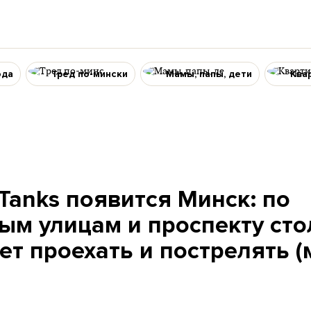
ода
Тред по-мински
Мамы, папы, дети
Ква
 Tanks появится Минск: по
ым улицам и проспекту ст
ет проехать и пострелять (