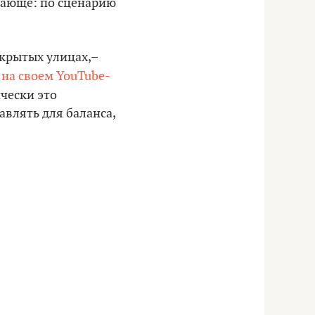
угающе: по сценарию
ткрытых улицах,–
ы
на своем YouTube-
ически это
авлять для баланса,