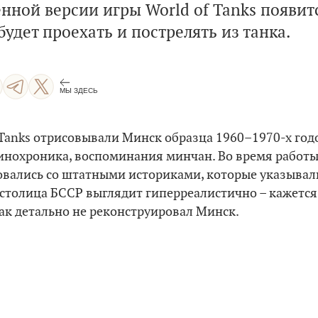
нной версии игры World of Tanks появит
удет проехать и пострелять из танка.
МЫ ЗДЕСЬ
 Tanks отрисовывали Минск образца 1960–1970-х го
кинохроника, воспоминания минчан. Во время работ
овались со штатными историками, которые указывал
 столица БССР выглядит гиперреалистично – кажется
ак детально не реконструировал Минск.