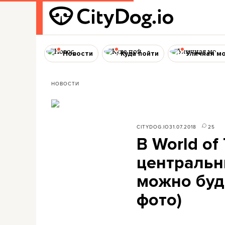
Новости
Куда пойти
Уличная м
НОВОСТИ
CITYDOG.IO
31.07.2018
25
В World of
центральн
можно буд
фото)