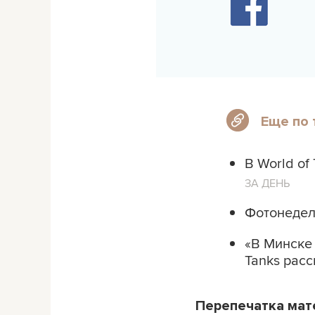
Еще по 
В World of
ЗА ДЕНЬ
Фотонеделя
«В Минске 
Tanks рас
Перепечатка ма