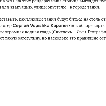
ает в WoT, на этих рендерах наша столица выглядит п
вили эвакуацию, улицы опустели – в городе танки.
дставить, как тяжелые танки будут биться на столь о
Сергей Vspishka Карапетян
блогер
в обзоре карт
Ред.)
сти огромная водная гладь (Свислочь. –
. Географ
ет такую загогулину, но насколько это правильно ост