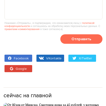
Нажимая «Отправить», я подтверждаю, что ознакомился(‑лась) с
политикой
конфиденциальности
и соглашаюсь на обработку моих персональных данных. С
правилами комментирования
я тоже согласен(‑а).
Отправить
Facebook
VKontakte
X/Twitter
Google
сейчас на главной