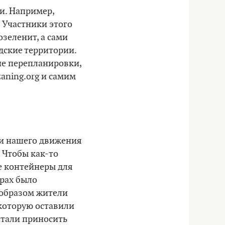
и. Например,
. Участники этого
озеленит, а сами
дские территории.
ие перепланировки,
zaning.org и самим
ки нашего движения
 Чтобы как-то
е контейнеры для
ерах было
м образом жители
 которую оставили
стали приносить