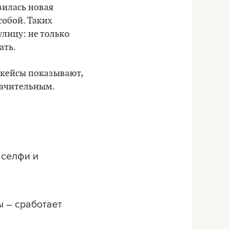
вилась новая
собой. Таких
улицу: не только
ать.
 кейсы показывают,
начительным.
 селфи и
ы – сработает