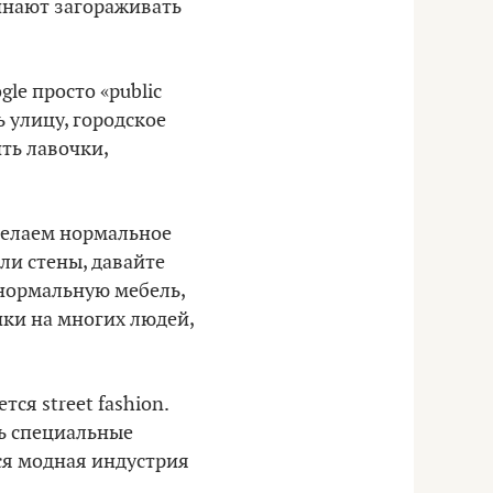
чинают загораживать
le просто «public
ь улицу, городское
ить лавочки,
сделаем нормальное
ли стены, давайте
 нормальную мебель,
чки на многих людей,
ся street fashion.
ть специальные
ся модная индустрия