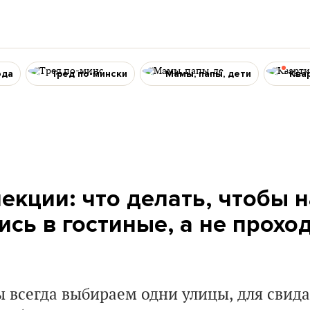
ода
Тред по-мински
Мамы, папы, дети
Ква
лекции: что делать, чтобы 
ись в гостиные, а не прохо
 всегда выбираем одни улицы, для свида