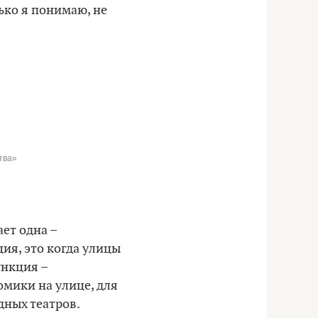
лько я понимаю, не
тва»
ет одна –
ия, это когда улицы
ункция –
мики на улице, для
дных театров.