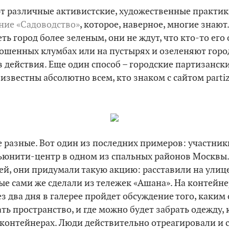
ют различные активистские, художественные практик
ние «Садоводство»
, которое, наверное, многие знают
ь город более зеленым, они не ждут, что кто-то его 
ошенных клумбах или на пустырях и озеленяют горо
в действия. Еще один способ – городские партизанск
 известны абсолютно всем, кто знаком с сайтом parti
 разные. Вот один из последних примеров: участни
ьюнити-центр в одном из спальных районов Москвы.
ей, они придумали такую акцию: расставили на улиц
ые сами же сделали из тележек «Ашана». На контейн
ез два дня в галерее пройдет обсуждение того, каки
ть пространство, и где можно будет забрать одежду,
 контейнерах. Люди действительно отреагировали и 