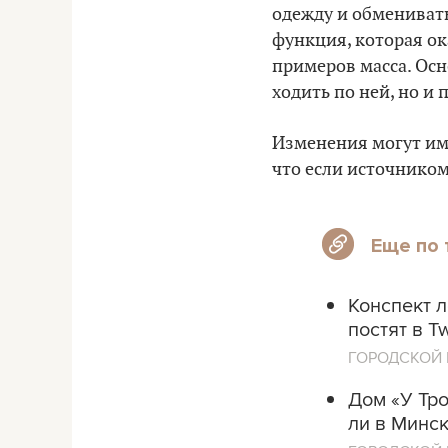
одежду и обменивать
функция, которая ок
примеров масса. Осн
ходить по ней, но и
Изменения могут им
что если источником
Еще по 
Конспект л
постят в Tw
ГОРОДСКОЙ 
Дом «У Тро
ли в Минс