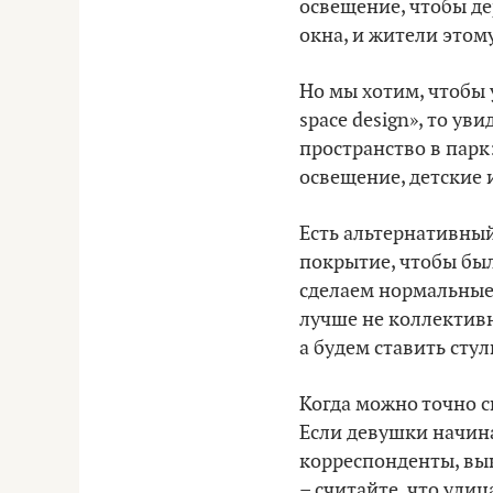
освещение, чтобы де
окна, и жители этом
Но мы хотим, чтобы у
space design», то ув
пространство в парк:
освещение, детские
Есть альтернативный
покрытие, чтобы был
сделаем нормальные 
лучше не коллективн
а будем ставить стул
Когда можно точно ск
Если девушки начина
корреспонденты, вык
– считайте, что улиц