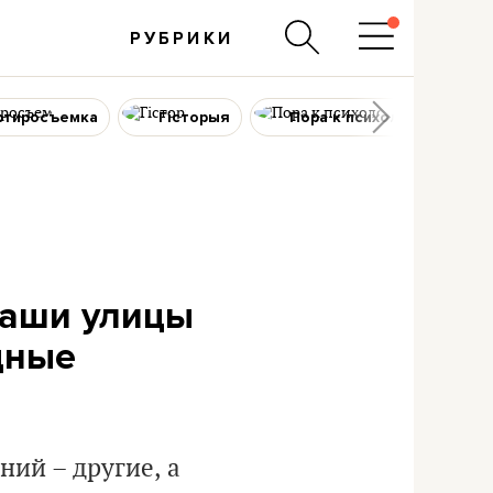
РУБРИКИ
ртиросъемка
Гісторыя
Пора к психологу
наши улицы
дные
ний – другие, а