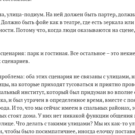
на, улица-подиум. На ней должен быть партер, должна
Должно быть фойе как в театре, где есть зеркала или
сти. Потому что, когда люди оказываются на сцене
 сценария: парк и гостиная. Все остальное – это неки
х сценариев.
проблема: оба этих сценария не связаны с улицами, н
ицы, на которые приходят тусоваться и приятно пров
иальный институт, который был придуман во вполне
ека, и был утрачен в определенное время, вместе с п
ода. И то, что мы сейчас имеем в спальных районах, 
ых стоят дома. У них нет никакой функции общения 
 улице. Что делать с такими улицами? Мы их как-то у
 чтобы было посимпатичнее, иногда елочку поставим