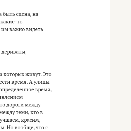
 быть сцена, на
 какие-то
, им важно видеть
е дериваты,
а которых живут. Это
ести время. А улицы
 определенное время,
оявлением
это дороги между
между теми, кто в
лучшаем, красим,
. Но вообще, что с