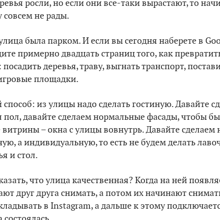
ревья росли, но если они все-таки вырастают, то на
у совсем не рады.
лица была парком. И если вы сегодня наберете в Goog
идите примерно двадцать страниц того, как превратит
 посадить деревья, траву, выгнать транспорт, постав
 игровые площадки.
 способ: из улицы надо сделать гостиную. Давайте 
 пол, давайте сделаем нормальные фасады, чтобы бы
витрины – окна с улицы вовнутрь. Давайте сделаем
ую, а индивидуальную, то есть не будем делать лаво
ья и стол.
азать, что улица качественная? Когда на ней появляет
ют друг друга снимать, а потом их начинают снима
ладывать в Instagram, а дальше к этому подключает
а состоялась.