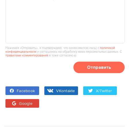
Нажимая «Отправить», я подтверждаю, что ознакомился(‑лась) с
политикой
конфиденциальности
и соглашаюсь на обработку моих персональных данных. С
правилами комментирования
я тоже согласен(‑а).
Отправить
Facebook
VKontakte
X/Twitter
Google