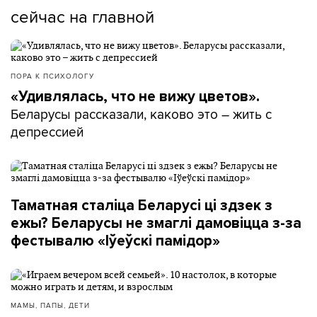
сейчас на главной
ПОРА К ПСИХОЛОГУ
«Удивлялась, что не вижу цветов».
Беларусы рассказали, каково это – жить с
депрессией
Таматная сталіца Беларусі ці здзек з
ежы? Беларусы не змаглі дамовіцца з-за
фестывалю «Іўеўскі памідор»
МАМЫ, ПАПЫ, ДЕТИ