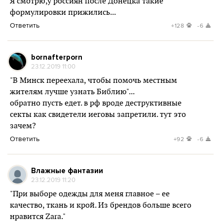
Я смотрю,у россиян после Донецка такие
формулировки прижились...
Ответить
+128
-6
bornafterporn
23.12.2019 11:00
"В Минск переехала, чтобы помочь местным
жителям лучше узнать Библию"...
обратно пусть едет. в рф вроде деструктивные
секты как свидетели иеговы запретили. тут это
зачем?
Ответить
+92
-6
Влажные фантазии
23.12.2019 11:20
"При выборе одежды для меня главное – ее
качество, ткань и крой. Из брендов больше всего
нравится Zara."