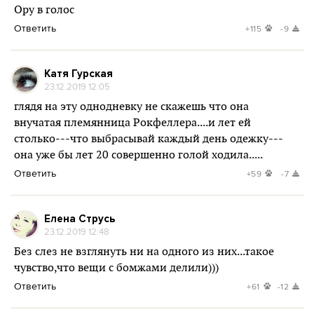
Ору в голос
Ответить
+115
-9
Катя Гурская
23.12.2019 12:05
глядя на эту однодневку не скажешь что она
внучатая племянница Рокфеллера....и лет ей
столько---что выбрасывай каждый день одежку---
она уже бы лет 20 совершенно голой ходила.....
Ответить
+59
-7
Елена Струсь
23.12.2019 12:48
Без слез не взглянуть ни на одного из них...такое
чувство,что вещи с бомжами делили)))
Ответить
+61
-12