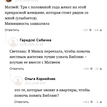
22.12.2019 20:52
Матвей: Три с половиной года женат на этой
прекрасной женщине, которая стоит рядом со
мной (улыбается).
Мимишность зашкалила
Ответить
+57
-58
Гарадскі Сабачка
22.12.2019 22:42
Светлана: В Минск переехала, чтобы помочь
местным жителям лучше узнать Библию –
изучаю ее вместе с Матвеем
Ответить
+43
-17
Ольга Корнейчик
23.12.2019 11:01
это те, которые звонят в квартиры, чтобы
помочь понять Библию?
Ответить
+142
-6