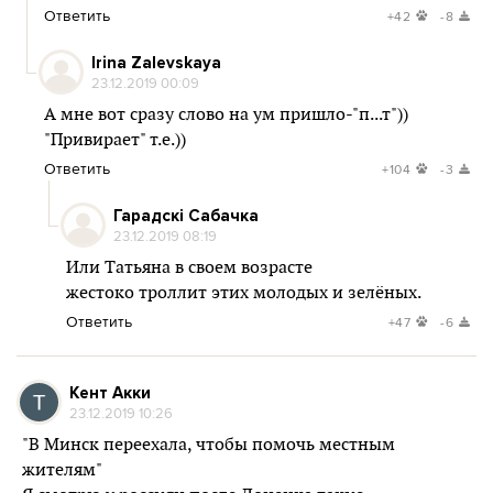
Ответить
+42
-8
Irina Zalevskaya
23.12.2019 00:09
А мне вот сразу слово на ум пришло-"п...т"))
"Привирает" т.е.))
Ответить
+104
-3
Гарадскі Сабачка
23.12.2019 08:19
Или Татьяна в своем возрасте
жестоко троллит этих молодых и зелёных.
Ответить
+47
-6
Кент Акки
23.12.2019 10:26
"В Минск переехала, чтобы помочь местным
жителям"