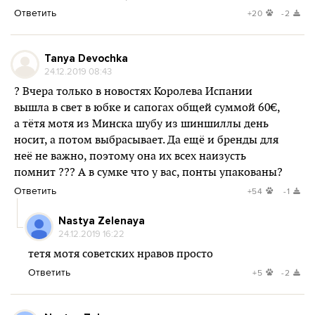
Ответить
+20
-2
Tanya Devochka
24.12.2019 08:43
? Вчера только в новостях Королева Испании
вышла в свет в юбке и сапогах общей суммой 60€,
а тётя мотя из Минска шубу из шиншиллы день
носит, а потом выбрасывает. Да ещё и бренды для
неё не важно, поэтому она их всех наизусть
помнит ??? А в сумке что у вас, понты упакованы?
Ответить
+54
-1
Nastya Zelenaya
24.12.2019 16:22
тетя мотя советских нравов просто
Ответить
+5
-2