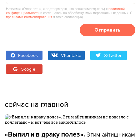
Нажимая «Отправить», я подтверждаю, что ознакомился(‑лась) с
политикой
конфиденциальности
и соглашаюсь на обработку моих персональных данных. С
правилами комментирования
я тоже согласен(‑а).
Отправить
Facebook
VKontakte
X/Twitter
Google
сейчас на главной
Этим айтишникам
«Выпил и в драку полез».