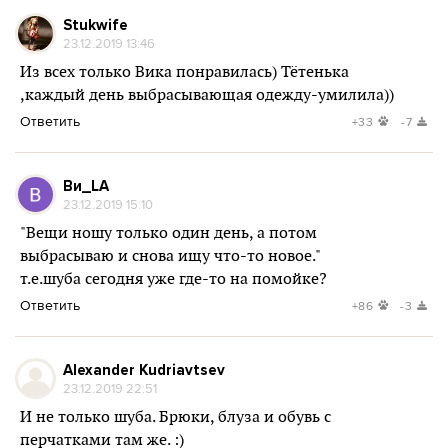
Stukwife
23.12.2019 13:46
Из всех только Вика понравилась) Тётенька
,каждый день выбрасывающая одежду-умилила))
Ответить
+33
-7
Ви_LА
23.12.2019 15:10
"Вещи ношу только один день, а потом
выбрасываю и снова ищу что-то новое."
т.е.шуба сегодня уже где-то на помойке?
Ответить
+86
-3
Alexander Kudriavtsev
23.12.2019 22:51
И не только шуба. Брюки, блуза и обувь с
перчатками там же. :)