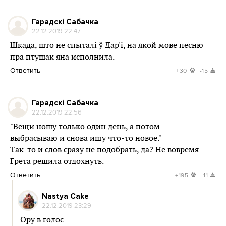
Гарадскі Сабачка
22.12.2019 22:47
Шкада, што не спыталі ў Дар'і, на якой мове песню
пра птушак яна исполнила.
Ответить
+30
-15
Гарадскі Сабачка
22.12.2019 22:56
"Вещи ношу только один день, а потом
выбрасываю и снова ищу что-то новое."
Так-то и слов сразу не подобрать, да? Не вовремя
Грета решила отдохнуть.
Ответить
+195
-11
Nastya Cake
22.12.2019 23:29
Ору в голос