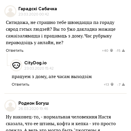
Гарадскі Сабачка
23.03.2020 00:42
Ситидожа, не страшно тебе швэндацца па гораду
сярод гэтых людзей? Вы то ўжо дакладна можаце
самаізалявацца і працаваць з дому. Час рубрыку
пераводзіць у анлайн, не?
Ответить
+40
-15
CityDog.io
23.03.2020 15:42
працуем з дому, але часам выходзім
Ответить
+13
-7
Родион Богуш
26.03.2020 19:46
Ну наконец-то, - нормальная человекиня Настя
сказала, что ее штаны, кофта и кепка - это просто
одежда. А ведь это могло быть "джоггеры я