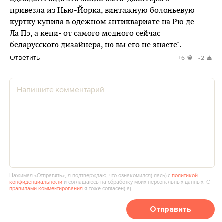
привезла из Нью-Йорка, винтажную болоньевую
куртку купила в одежном антиквариате на Рю де
Ла Пэ, а кепи- от самого модного сейчас
беларусского дизайнера, но вы его не знаете".
Ответить
+6
-2
Нажимая «Отправить», я подтверждаю, что ознакомился(‑лась) с
политикой
конфиденциальности
и соглашаюсь на обработку моих персональных данных. С
правилами комментирования
я тоже согласен(‑а).
Отправить