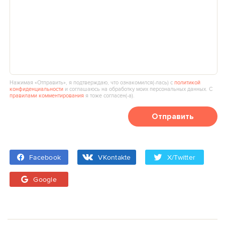
Нажимая «Отправить», я подтверждаю, что ознакомился(‑лась) с
политикой
конфиденциальности
и соглашаюсь на обработку моих персональных данных. С
правилами комментирования
я тоже согласен(‑а).
Отправить
Facebook
VKontakte
X/Twitter
Google