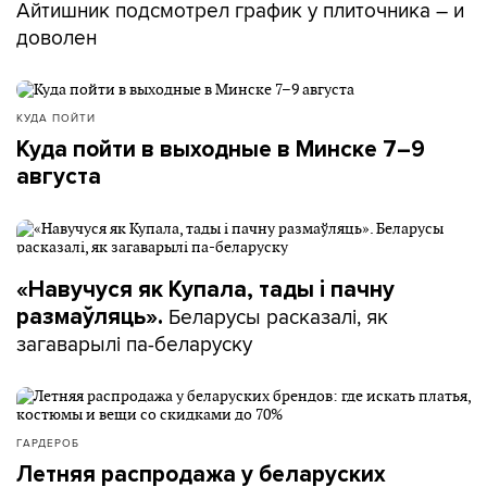
Айтишник подсмотрел график у плиточника – и
доволен
КУДА ПОЙТИ
Куда пойти в выходные в Минске 7–9
августа
«Навучуся як Купала, тады і пачну
Беларусы расказалі, як
размаўляць».
загаварылі па-беларуску
ГАРДЕРОБ
Летняя распродажа у беларуских