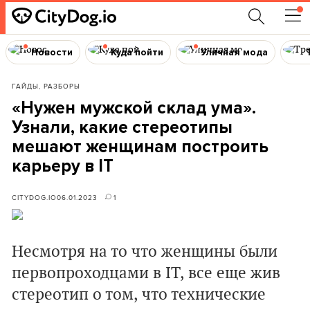
Новости
Куда пойти
Уличная мода
ГАЙДЫ, РАЗБОРЫ
«Нужен мужской склад ума».
Узнали, какие стереотипы
мешают женщинам построить
карьеру в IT
CITYDOG.IO
06.01.2023
1
Несмотря на то что женщины были
первопроходцами в IT, всe ещe жив
стереотип о том, что технические