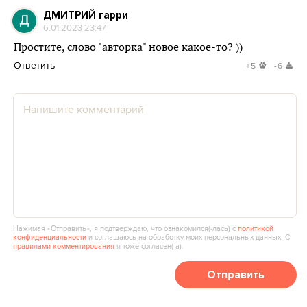
ДМИТРИЙ гарри
6.01.2023 23:47
Простите, слово "авторка" новое какое-то? ))
Ответить
+5
-6
Нажимая «Отправить», я подтверждаю, что ознакомился(‑лась) с
политикой
конфиденциальности
и соглашаюсь на обработку моих персональных данных. С
правилами комментирования
я тоже согласен(‑а).
Отправить