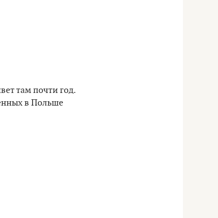
ивет там почти год.
ненных в Польше