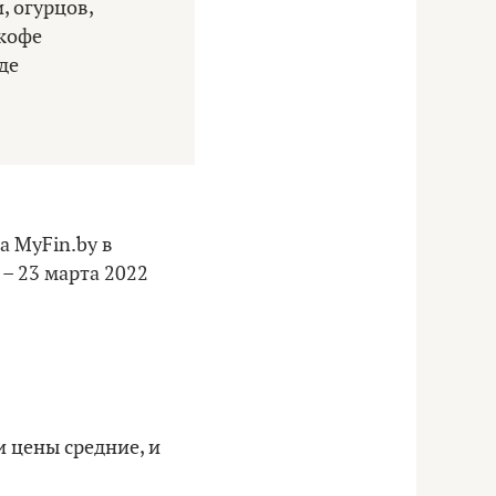
, огурцов,
 кофе
де
а MyFin.by в
 – 23 марта 2022
и цены средние, и