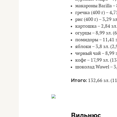
макароны Barilla – 8
гречка (400 г) – 4,75
рис (400 г) – 3,29 зл
картошка – 2,84 зл. 
огурцы – 8,99 зл. (6
помидоры – 11,41 зл
яблоки – 3,8 зл. (2,9
черный чай – 8,99 зл
кофе – 17,99 зл. (13
шоколад Wawel – 3,2
Итого:
132,66 зл. (11
Вильнюс