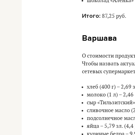
шоколад «Аленка» (1
Итого:
87,25 руб.
Варшава
О стоимости продук
Чтобы назвать актуа
сетевых супермаркето
хлеб (400 г) – 2,69 з
молоко (1 л) – 2,46 
сыр «Тильзитский» (2
сливочное масло (200
подсолнечное масло 
яйца – 5,79 зл. (4,4 
куриные бедра – 9,98