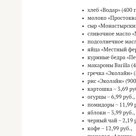
хлеб «Водар» (400 г)
молоко «Простокваш
сыр «Монастырский»
сливочное масло «М
подсолнечное масло
яйца «Местный ферм
куриные бедра «Петру
макароны Barilla (45
гречка «Эколайн» (89
рис «Эколайн» (900 г
картошка – 3,69 ру
огурцы – 6,99 руб.,
помидоры – 11,99 р
яблоки – 3,99 руб.,
черный чай – 2,19 р
кофе – 12,99 руб.,