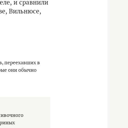
еле, и сравнили
ве, Вильнюсе,
в, переехавших в
орые они обычно
сливочного
уриных