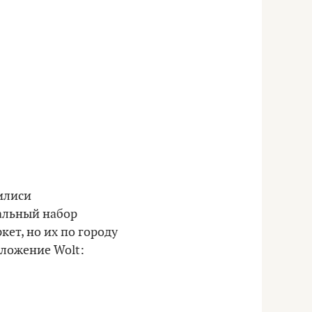
билиси
альный набор
ет, но их по городу
иложение Wolt: