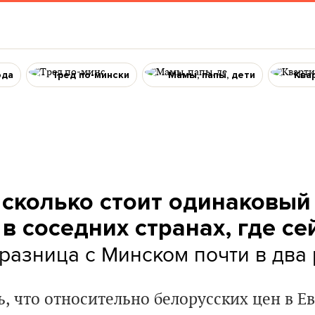
ода
Тред по-мински
Мамы, папы, дети
Ква
 сколько стоит
одинаковый
в соседних странах, где се
разница с Минском почти в два 
, что относительно белорусских цен в Ев