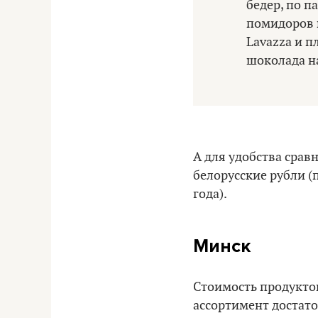
бедер, по п
помидоров и
Lavazza и п
шоколада на
А для удобства срав
белорусские рубли (
года).
Минск
Стоимость продуктов
ассортимент достат