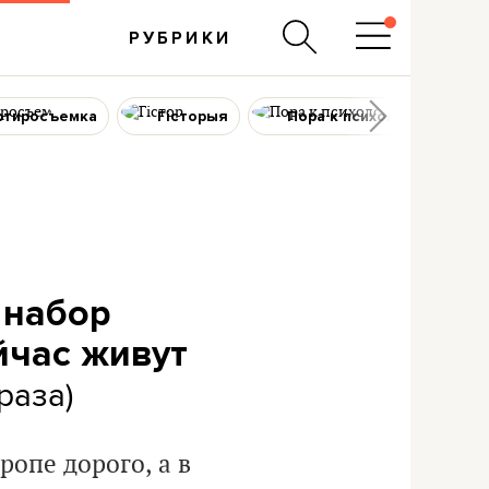
РУБРИКИ
ртиросъемка
Гісторыя
Пора к психологу
 набор
йчас живут
раза)
ропе дорого, а в