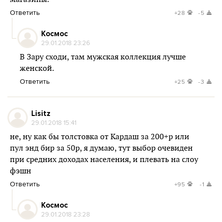
Ответить
+28
-5
Космос
29.01.2018 23:26
В Зару сходи, там мужская коллекция лучше
женской.
Ответить
+25
-3
Lisitz
29.01.2018 15:41
не, ну как бы толстовка от Кардаш за 200+р или
пул энд бир за 50р, я думаю, тут выбор очевиден
при средних доходах населения, и плевать на слоу
фэшн
Ответить
+95
-1
Космос
29.01.2018 23:28