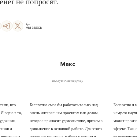
енег не попросят.
МЫ ЗДЕСЬ
Макс
аккаунт-менеджер
теми, кто
Бесплатно смог бы работать только над
Бесплатно я г
 Я верю в то,
очень интересным проектом или делом,
чему-то научи
художник,
которое приносит удовольствие, причем в
может произ
енков и
дополнение к основной работе. Для этого
эффект. Так,
я некоторым
подходят стартапы, работа с детьми и
телерепортер