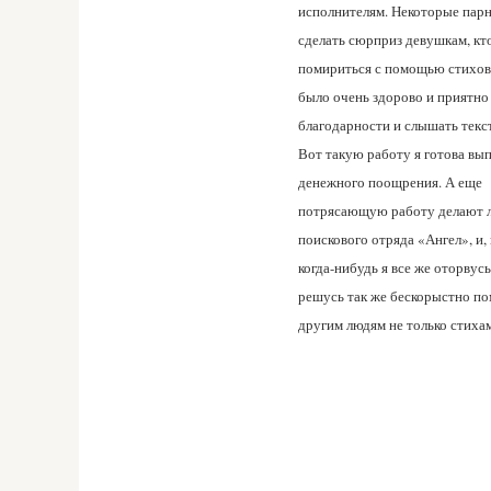
исполнителям. Некоторые парн
сделать сюрприз девушкам, кт
помириться с помощью стихов
было очень здорово и приятно
благодарности и слышать текст
Вот такую работу я готова вып
денежного поощрения. А еще
потрясающую работу делают 
поискового отряда «Ангел», и,
когда-нибудь я все же оторвусь
решусь так же бескорыстно по
другим людям не только стиха