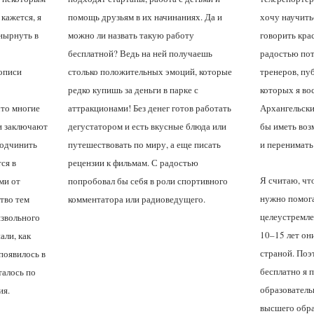
 кажется, я
помощь друзьям в их начинаниях. Да и
хочу научить
нырнуть в
можно ли назвать такую работу
говорить крас
бесплатной? Ведь на ней получаешь
радостью пот
описи
столько положительных эмоций, которые
тренеров, пу
редко купишь за деньги в парке с
которых я во
что многие
аттракционами! Без денег готов работать
Архангельски
и заключают
дегустатором и есть вкусные блюда или
бы иметь воз
подчинить
путешествовать по миру, а еще писать
и перенимать
ся в
рецензии к фильмам. С радостью
Я считаю, чт
ми от
попробовал бы себя в роли спортивного
нужно помога
тво тем
комментатора или радиоведущего.
целеустремле
извольного
10–15 лет он
али, как
страной. Поэ
 появилось в
бесплатно я 
талось по
образователь
ия.
высшего обра