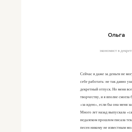
Ольга
экономист в декрет
Сейчас я даже за деньги не мо
себе работать: не так давно уш
декретный отпуск. Но меня все
творчеству, и я вполне смогла
«за идею», если бы она меня за
Много лет назад выпускала «са
недалеком прошлом писала тек
песен никому не известным м