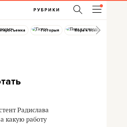
РУБРИКИ
ртиросъемка
Гісторыя
Пора к психологу
отать
стент Радислава
за какую работу