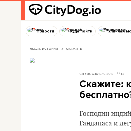
Новости
Куда пойти
Уличная м
ЛЮДИ, ИСТОРИИ
СКАЖИТЕ
CITYDOG.IO
16.10.2013
43
Скажите: 
бесплатно
Господин индийс
Гандапаса и дег