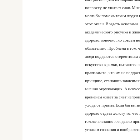
попросту не хватает слов. Мне
могла бы помочь таким людям 
этот океан. Владеть основами
академического рисунка и жив
здорово, конечно, но совсем не
обязательно. Проблема в том, 
люди поддаются стереотипам 
искусство в рамки, пытаются 
правилам то, что им не поддает
принципе, становясь зависимы
мнения окружающих. А искусс
временем живет за счет непро
ухода от правил. Если бы вы зн
здорово отдать холсту то, что
голове внезапно или давно пря
уголкам сознания и воображен