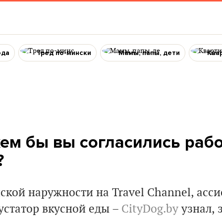
ода
Тред по-мински
Мамы, папы, дети
Ква
кем бы вы согласились раб
?
кой наружности на Travel Channel, асси
устатор вкусной еды –
CityDog.by
узнал, 