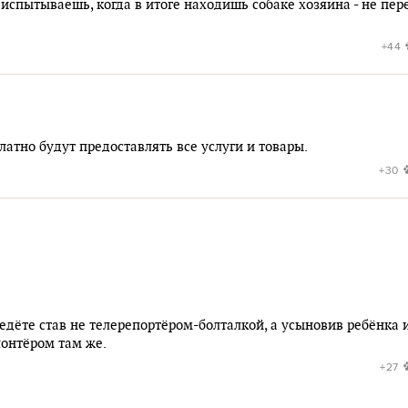
испытываешь, когда в итоге находишь собаке хозяина - не пер
+44
латно будут предоставлять все услуги и товары.
+30
дёте став не телерепортёром-болталкой, а усыновив ребёнка 
лонтёром там же.
+27