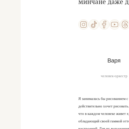
минчане даже д
Варя
человек-оркестр
Я занималась бы рисованием с 
действительно хочет рисовать.
что в каждом человеке живет 
обладающий своей гаммой отт
настроений. Для их выражени