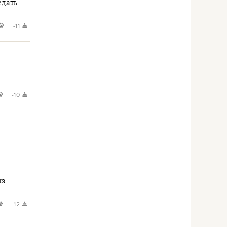
едать
-11
-10
из
-12