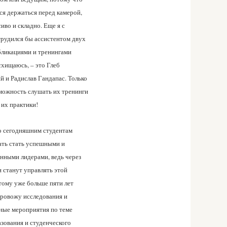
ся держаться перед камерой,
иво и складно. Еще я с
рудился бы ассистентом двух
бликациями и тренингами
схищаюсь, – это Глеб
й и Радислав Гандапас. Только
можность слушать их тренинги
 их практики!
о сегодняшним студентам
ть стать успешными и
нными лидерами, ведь через
и станут управлять этой
тому уже больше пяти лет
провожу исследования и
ные мероприятия по теме
зования и студенческого