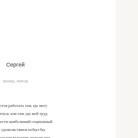
Сергей
тренер, лектор
отов работать там, где могу
ться, или там, где мой труд
вести наибольший социальный
 с удовольствием побыл бы
ом или ведущим, потому что