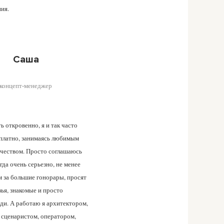
ия.
Саша
концепт-менеджер
ь откровенно, я и так часто
платно, занимаясь любимым
рчеством. Просто соглашаюсь
огда очень серьезно, не менее
м за большие гонорары, просят
ья, знакомые и просто
ди. А работаю я архитектором,
 сценаристом, оператором,