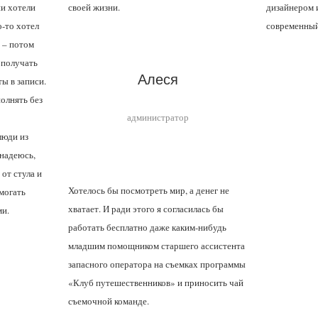
и хотели
своей жизни.
дизайнером 
о-то хотел
современный
 – потом
 получать
Алеся
ы в записи.
олнять без
администратор
люди из
 надеюсь,
 от стула и
Хотелось бы посмотреть мир, а денег не
могать
хватает. И ради этого я согласилась бы
ми.
работать бесплатно даже каким-нибудь
младшим помощником старшего ассистента
запасного оператора на съемках программы
«Клуб путешественников» и приносить чай
съемочной команде.