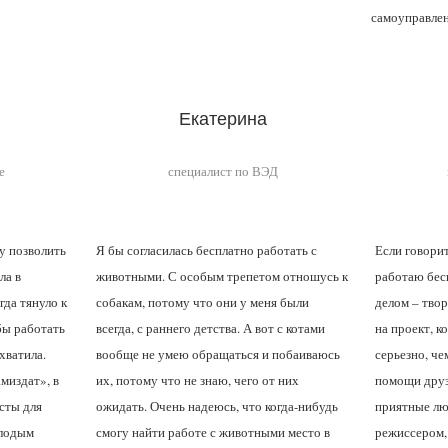
самоуправлен
Екатерина
е
специалист по ВЭД
гу позволить
Я бы согласилась бесплатно работать с
Если говорит
ла в
животными. С особым трепетом отношусь к
работаю бес
гда тянуло к
собакам, потому что они у меня были
делом – тво
 бы работать
всегда, с раннего детства. А вот с котами
на проект, к
хватила.
вообще не умею обращаться и побаиваюсь
серьезно, че
миздат», в
их, потому что не знаю, чего от них
помощи друз
сты для
ожидать. Очень надеюсь, что когда-нибудь
приятные лю
олодым
смогу найти работе с животными место в
режиссером,