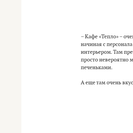
– Кафе «Тепло» – оч
начиная с персонала
интерьером. Там пре
просто невероятно 
печеньками.
А еще там очень вку