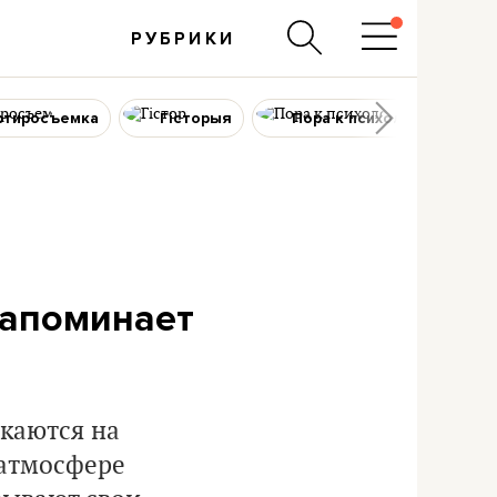
РУБРИКИ
ртиросъемка
Гісторыя
Пора к психологу
напоминает
скаются на
 атмосфере