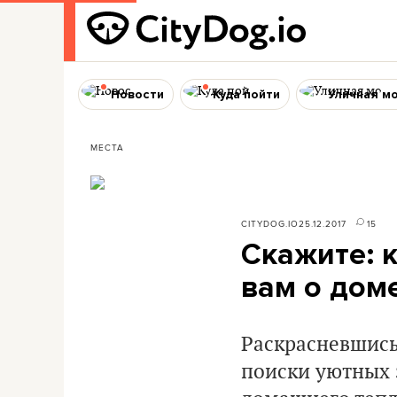
Новости
Куда пойти
Уличная м
МЕСТА
CITYDOG.IO
25.12.2017
15
Скажите: 
вам о дом
Раскрасневшись
поиски уютных 