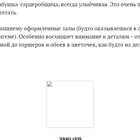
бабушка-гардеробщица, всегда улыбчивая. Это очень 
лтать.
машнему оформленные залы (будто оказываешься в с
нгеме). Особенно восхищает внимание к деталям – о
ной до торшеров и обоев в цветочек, как будто их д
ЗМ
I
ЦЕР