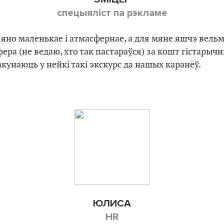
спецыялiст па рэкламе
о яно маленькае і атмасфернае, а для мяне яшчэ вельм
ера (не ведаю, хто так пастараўся) за кошт гістарыч
акунаюць у нейкі такі экскурс да нашых каранёў.
ЮЛИСА
HR