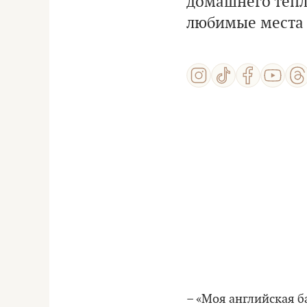
домашнего тепл
любимые места 
– «Моя английская б