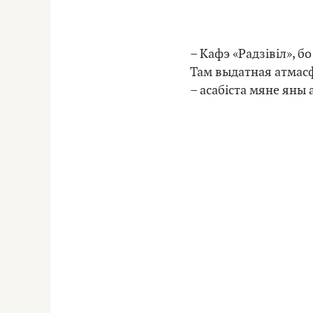
– Кафэ «Радзівіл», б
Там выдатная атмасф
– асабіста мяне яны 