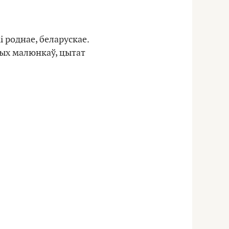
і роднае, беларускае.
ных малюнкаў, цытат