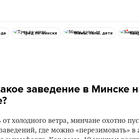
ода
Тред по-мински
Мамы, папы, дети
Ква
какое заведение в Минске 
е?
 от холодного ветра, минчане охотно пу
заведений, где можно «перезимовать» в