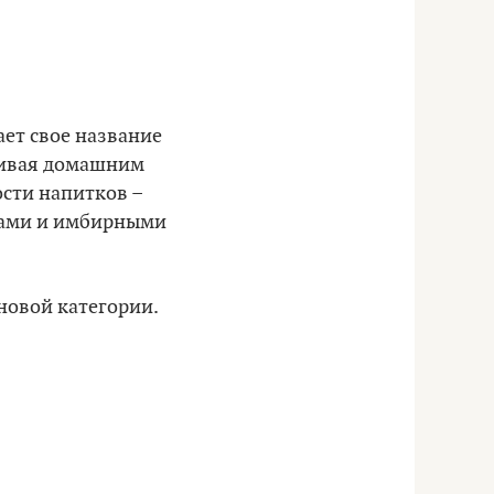
ает свое название
нчивая домашним
ости напитков –
тами и имбирными
новой категории.