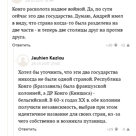
26.01.2017 15:44
Конго расколота надвое войной. Да, по сути
сейчас это два государства. Думаю, Андрей имел
в виду, что страна когда-то была разделена на
две части - и теперь две столицы друг на против
друга.
Ответить
+20
-12
Jauhien Kazlou
26.01.2017 21:00
Хотел бы уточнить, что эти два государства
никогда не были одной страной. Республика
Конго (Браззавиль) была французской
колонией, а ДР Конго (Киншаса) -
бельгийской. В 60-х годах ХХ в. обе колонии
получили независимость, выбрав при этом
идентичное название для своих стран, из-за
чего собственно и возникла путаница.
Ответить
+25
-5