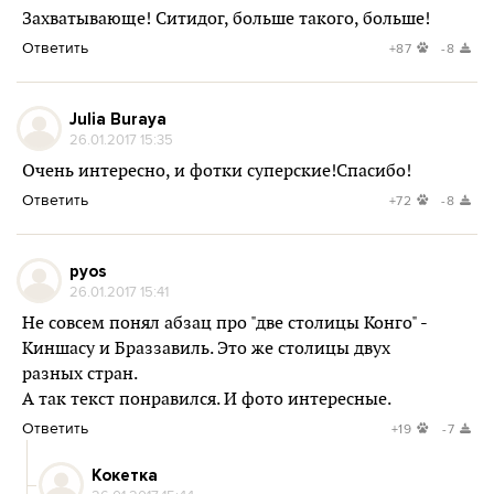
Захватывающе! Ситидог, больше такого, больше!
Ответить
+87
-8
Julia Buraya
26.01.2017 15:35
Очень интересно, и фотки суперские!Спасибо!
Ответить
+72
-8
pyos
26.01.2017 15:41
Не совсем понял абзац про "две столицы Конго" -
Киншасу и Браззавиль. Это же столицы двух
разных стран.
А так текст понравился. И фото интересные.
Ответить
+19
-7
Кокетка