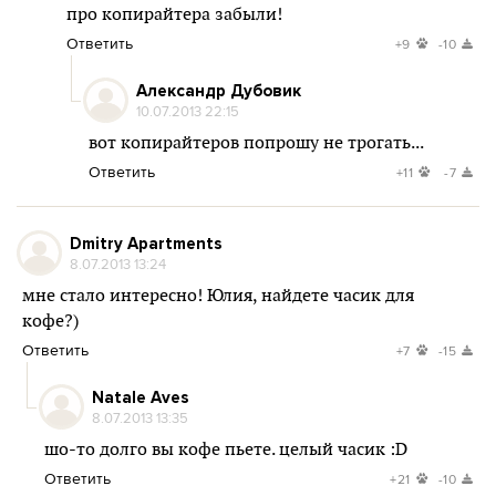
про копирайтера забыли!
Ответить
+9
-10
Александр Дубовик
10.07.2013 22:15
вот копирайтеров попрошу не трогать...
Ответить
+11
-7
Dmitry Apartments
8.07.2013 13:24
мне стало интересно! Юлия, найдете часик для
кофе?)
Ответить
+7
-15
Natale Aves
8.07.2013 13:35
шо-то долго вы кофе пьете. целый часик :D
Ответить
+21
-10