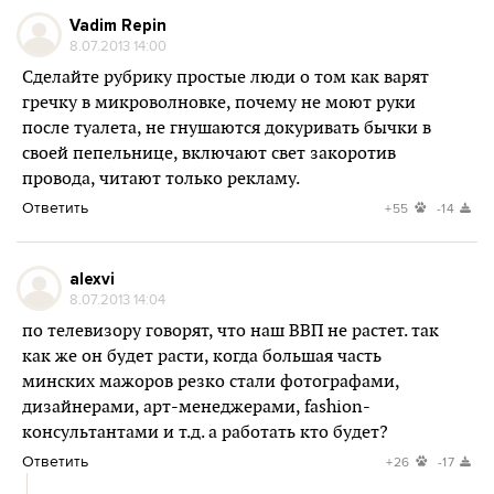
Vadim Repin
8.07.2013 14:00
Сделайте рубрику простые люди о том как варят
гречку в микроволновке, почему не моют руки
после туалета, не гнушаются докуривать бычки в
своей пепельнице, включают свет закоротив
провода, читают только рекламу.
Ответить
+55
-14
alexvi
8.07.2013 14:04
по телевизору говорят, что наш ВВП не растет. так
как же он будет расти, когда большая часть
минских мажоров резко стали фотографами,
дизайнерами, арт-менеджерами, fashion-
консультантами и т.д. а работать кто будет?
Ответить
+26
-17