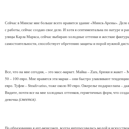
Сейчас в Минске мне больше всего нравится здание «Минск-Арены». Дело в
с работы, сейчас создаю свое дело. И хотя я сентиментальна по натуре и 
улицы Карла Маркса, сейчас выбираю холодные оттенки и жесткие фактуры 
самостоятельности, способствует обретению защиты и порой нужной дист
Все, что на мне сегодня, – это масс-маркет. Майка – Zara, брюки и жакет –
50 – 100 евро. Мне нравятся эти марки – они быстро улавливают тенденции 
евро. Туфли – Stradivarius, тоже около 80 евро. Ожерелье подарил папа – д
Видите, почти все на мне холодных оттенков, герметичных форм, что создает
девочка
.
(смеется)
По образованию я арт-менеджер, всегда интересовалась модой и искусство