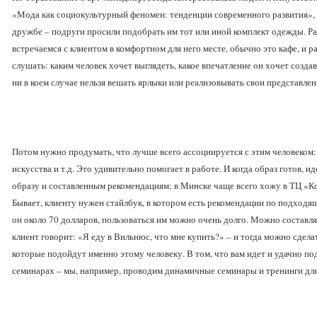
«Мода как социокультурный феномен: тенденции современного развития», с
дружбе – подруги просили подобрать им тот или иной комплект одежды. Р
встречаемся с клиентом в комфортном для него месте, обычно это кафе, и ра
слушать: каким человек хочет выглядеть, какое впечатление он хочет созда
ни в коем случае нельзя вешать ярлыки или реализовывать свои представлен
Потом нужно продумать, что лучше всего ассоциируется с этим человеком: 
искусства и т.д. Это удивительно помогает в работе. И когда образ готов, 
образу и составленным рекомендациям; в Минске чаще всего хожу в ТЦ «Ко
Бывает, клиенту нужен стайлбук, в котором есть рекомендации по подходя
он около 70 долларов, пользоваться им можно очень долго. Можно составля
клиент говорит: «Я еду в Вильнюс, что мне купить?» – и тогда можно сдел
которые подойдут именно этому человеку. В том, что вам идет и удачно п
семинарах – мы, например, проводим динамичные семинары и тренинги для м