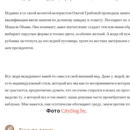
Недавно я со своей коллегой колористом Ольгой Грибовой проводила занят
квалификации ввели занятия по деловому имиджу и этикету. Посещают их люд
Мишель Обамы. Она понимает, какое впечатление создает тем или иным обр
выбирает округлые формы и теплые цвета, особенно желтый. А когда ей нуж
рубашка застегнута до последней пуговицы, тренч из жестких материалов с
жен президентов.
Все люди вкладывают какой-то смысл в свой внешний вид. Даже у людей, к
есть индивидуальный стиль, который все мы как-то воспринимаем и который 
не срастается, предпочитаю думать, что он очень старался и искал, но пр
выделю ту, о которой все и так знают: наши девушки часто пренебрегают к
каблуках. Мне кажется, они эстетически обогащают среду, зачем против эт
Фото
CityDog.by
.