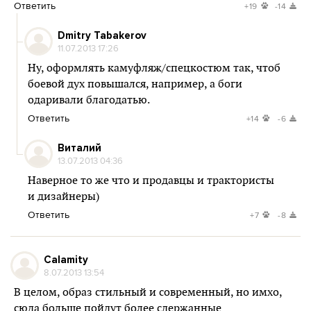
Ответить
+19
-14
Dmitry Tabakerov
11.07.2013 17:26
Ну, оформлять камуфляж/спецкостюм так, чтоб
боевой дух повышался, например, а боги
одаривали благодатью.
Ответить
+14
-6
Виталий
13.07.2013 04:36
Наверное то же что и продавцы и трактористы
и дизайнеры)
Ответить
+7
-8
Calamity
8.07.2013 13:54
В целом, образ стильный и современный, но имхо,
сюда больше пойдут более сдержанные