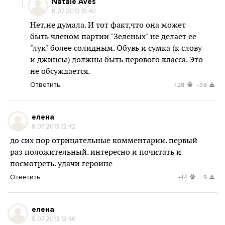
Natale Aves
8.07.2013 19:40
Нет,не думала. И тот факт,что она может
быть членом партии "Зеленых" не делает ее
"лук" более солидным. Обувь и сумка (к слову
и джинсы) должны быть перового класса. Это
не обсуждается.
Ответить
+28
-38
елена
8.07.2013 12:42
до сих пор отрицательные комментарии. первый
раз положительный. интересно и почитать и
посмотреть. удачи героине
Ответить
+14
-9
елена
8.07.2013 12:46