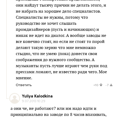
они найдут тысячу причин не делать этого, и
не набрать на хорошее дело специалистов.
Специалисты не нужны, потому что
руководство не хочет слышать
промдизайнеров (пусть и начинающих) и
никак не идет на диалог. А вообще заводы не
все конечно стоят, но если не стоят то порой
делают такую херню что мне немножко
стыдно, что не умею (пока) донести свои
соображения до нужного сообщества. А
музыканты пусть лучше играют чем руки под
прессами ломают, не известно ради чего. Мое
мнение.
Ответить
+10
-7
Yuliya Kalodkina
9.07.2013 10:29
а они че, не работают? или им надо идти и
принципиально на заводе по 8 часов впахивать,