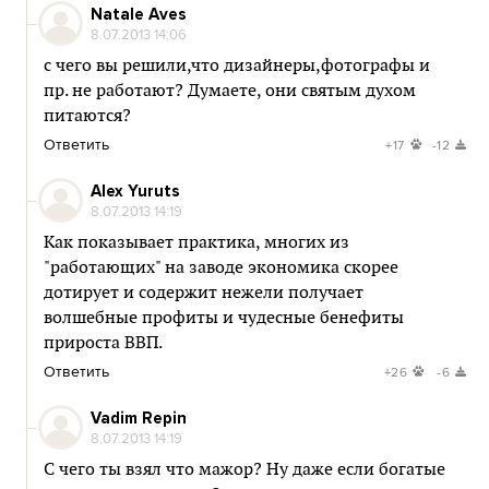
Natale Aves
8.07.2013 14:06
с чего вы решили,что дизайнеры,фотографы и
пр. не работают? Думаете, они святым духом
питаются?
Ответить
+17
-12
Alex Yuruts
8.07.2013 14:19
Как показывает практика, многих из
"работающих" на заводе экономика скорее
дотирует и содержит нежели получает
волшебные профиты и чудесные бенефиты
прироста ВВП.
Ответить
+26
-6
Vadim Repin
8.07.2013 14:19
С чего ты взял что мажор? Ну даже если богатые