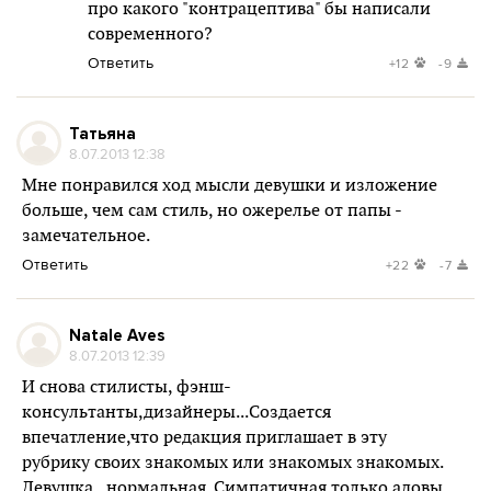
про какого "контрацептива" бы написали
современного?
Ответить
+12
-9
Татьяна
8.07.2013 12:38
Мне понравился ход мысли девушки и изложение
больше, чем сам стиль, но ожерелье от папы -
замечательное.
Ответить
+22
-7
Natale Aves
8.07.2013 12:39
И снова стилисты, фэнш-
консультанты,дизайнеры...Создается
впечатление,что редакция приглашает в эту
рубрику своих знакомых или знакомых знакомых.
Девушка...нормальная. Симпатичная,только адовы