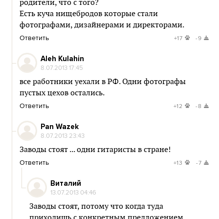
родители, что с того?
Есть куча нищебродов которые стали
фотографами, дизайнерами и директорами.
Ответить
+17
-9
Aleh Kulahin
8.07.2013 17:45
все работники уехали в РФ. Одни фотографы
пустых цехов остались.
Ответить
+12
-8
Pan Wazek
8.07.2013 23:43
Заводы стоят ... одни гитаристы в стране!
Ответить
+13
-7
Виталий
13.07.2013 04:46
Заводы стоят, потому что когда туда
приходишь с конкретным предложением,