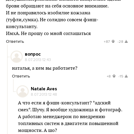
брови обращают на себя основное внимание.
И не понравилось изобилие кожзама
(туфли,сумка). Не солидно совсем фэнш-
консультанту.
ИмхА. Не прошу со мной соглашаться
Ответить
+87
-28
вопрос
8.07.2013 12:43
наталья, а кем вы работаете?
Ответить
+8
-15
Natale Aves
8.07.2013 12:48
А что если я фэшн-консультант? *адский
смех*. Шучу. Я вообще художница и фотограф.
А работаю менеджером по внедрению
топливных систем в двигатели повышенной
мощности. А шо?