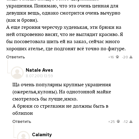
украшения. Понимаю, что эта очень ценная для
девушки вещь, однако смотрится очень вычурно
(как и брови).
А еще героиня чересчур худенькая, эти брюки на
ней откровенно висят, что не выглядит красиво. Я
бы посоветовала шить ей на заказ, сейчас много
хороших ателье, где подгонят всё точно по фигуре.
Ответить
+16
-20
Natale Aves
8.07.2013 13:59
Ща очень популярны крупные украшения
(ожерелья,кулоны). На однотонной майке
смотрелось бы лучше,имхо.
А брюки со стрелками не должны быть в
облипон
Ответить
+25
-12
Calamity