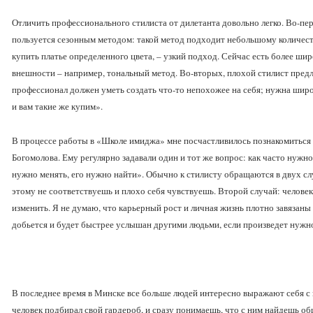
Отличить профессионального стилиста от дилетанта довольно легко. Во-пе
пользуется сезонным методом: такой метод подходит небольшому количеств
купить платье определенного цвета, – узкий подход. Сейчас есть более ш
внешности – например, тональный метод. Во-вторых, плохой стилист предло
профессионал должен уметь создать что-то непохожее на себя; нужна широ
и вам такие же купим».
В процессе работы в «Школе имиджа» мне посчастливилось познакомиться 
Богомолова. Ему регулярно задавали один и тот же вопрос: как часто нужн
нужно менять, его нужно найти». Обычно к стилисту обращаются в двух сл
этому не соответствуешь и плохо себя чувствуешь. Второй случай: человеку
изменить. Я не думаю, что карьерный рост и личная жизнь плотно завязаны н
добьется и будет быстрее услышан другими людьми, если произведет нужн
В последнее время в Минске все больше людей интересно выражают себя с
человек подбирал свой гардероб, и сразу понимаешь, что с ним найдешь об