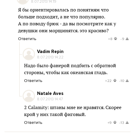
8.07.2013 14:19
Я бы ориентировалась по понятиям что
больше подходит, а не что популярно.
А по поводу брюк - да вы посмотрите как у
девушки они морщинятся. это красиво?
Ответить
+8
-9
Vadim Repin
8.07.2013 14:22
Надо было фанерой подбить с обратной
стороны, чтобы как океанская гладь.
Ответить
+22
-10
Natale Aves
8.07.2013 14:47
2 Calamity: штаны мне не нравятся. Скорее
крой у них такой фиговый.
Ответить
+9
-13