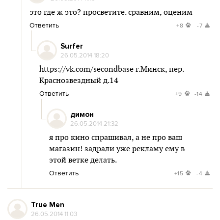
это где ж это? просветите. сравним, оценим
Ответить
+8
-7
Surfer
26.05.2014 18:20
https://vk.com/secondbase
г.Минск, пер.
Краснозвездный д.14
Ответить
+9
-14
димон
26.05.2014 21:32
я про кино спрашивал, а не про ваш
магазин! задрали уже рекламу ему в
этой ветке делать.
Ответить
+15
-4
True Men
26.05.2014 11:03