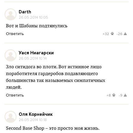
Darth
26.05.2014 10:05
Вот и Шабаны подтянулись
Ответить
+32
-26
Уася Ниагарски
26.05.2014 10:14
Зло ситидога во плоти. Вот истинное лицо
поработителя гардеробов подавляющего
большинства так называемых симпатичных
людей.
Ответить
+8
-9
Оля Корнейчик
26.05.2014 10:18
Second Base Shop – это просто моя жизнь.