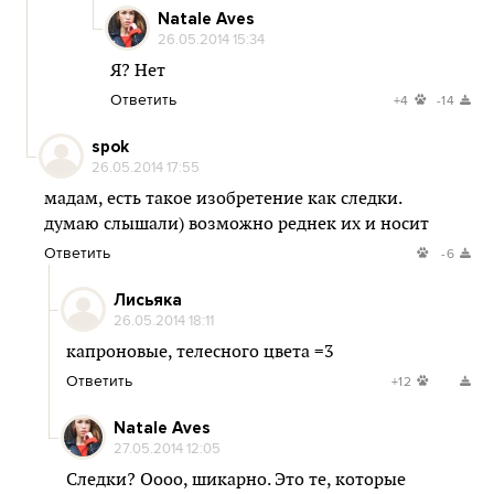
Natale Aves
26.05.2014 15:34
Я? Нет
Ответить
+4
-14
spok
26.05.2014 17:55
мадам, есть такое изобретение как следки.
думаю слышали) возможно реднек их и носит
Ответить
-6
Лисьяка
26.05.2014 18:11
капроновые, телесного цвета =3
Ответить
+12
Natale Aves
27.05.2014 12:05
Следки? Оооо, шикарно. Это те, которые