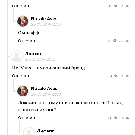
Ответить
+19
-5
Natale Aves
26.05.2014 12:59
Омпффф
Ответить
+6
-12
Ложкин
26.05.2014 12:52
Не, Vans — американский бренд.
Ответить
+4
-5
Natale Aves
26.05.2014 12:59
Ложкин, поэтому они не воняют после босых,
вспотевших ног?
Ответить
+11
-9
Ложкин