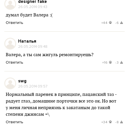
designer fake
26.05.2014 09:43
думал будет Валера :(
Ответить
+44
-6
Наталья
26.05.2014 09:48
Валера, а ты сам жигуль ремонтируешь?
Ответить
+16
-3
swg
26.05.2014 09:57
Нормальный паренек в принципе, пацанский таз -
радует глаз, домашние порточки все это ок. Но вот
у меня личная неприязнь к закатаным до такой
степени джинсам =\
Ответить
+34
-8