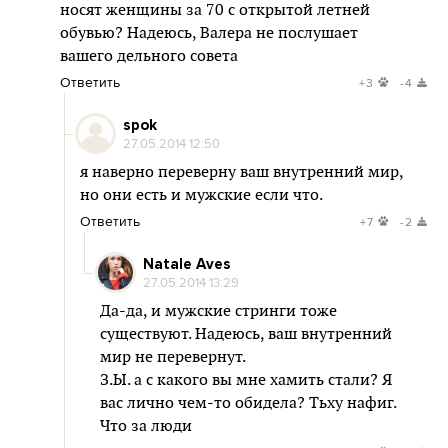
носят женщины за 70 с открытой летней
обувью? Надеюсь, Валера не послушает
вашего дельного совета
Ответить
+3
-4
spok
27.05.2014 12:50
я наверно переверну ваш внутренний мир,
но они есть и мужские если что.
Ответить
+7
-2
Natale Aves
27.05.2014 13:29
Да-да, и мужские стринги тоже
существуют. Надеюсь, ваш внутренний
мир не перевернут.
З.Ы. а с какого вы мне хамить стали? Я
вас лично чем-то обидела? Тьху нафиг.
Что за люди