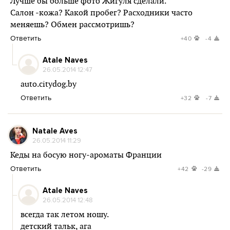
Лучше бы больше фото Жигуля сделали.
Салон -кожа? Какой пробег? Расходники часто
меняешь? Обмен рассмотришь?
Ответить
+40
-4
Atale Naves
26.05.2014 12:47
auto.citydog.by
Ответить
+32
-7
Natale Aves
26.05.2014 11:29
Кеды на босую ногу-ароматы Франции
Ответить
+42
-29
Atale Naves
26.05.2014 12:48
всегда так летом ношу.
детский тальк, ага