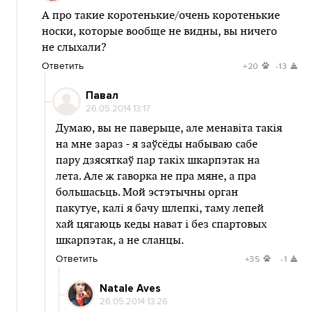
А про такие коротенькие/очень коротенькие
носки, которые вообще не видны, вы ничего
не слыхали?
Ответить
+20
-13
Павал
26.05.2014 13:17
Думаю, вы не паверыце, але менавіта такія
на мне зараз - я заўсёды набываю сабе
пару дзясяткаў пар такіх шкарпэтак на
лета. Але ж гаворка не пра мяне, а пра
большасьць. Мой эстэтычны орган
пакутуе, калі я бачу шлепкі, таму лепей
хай цягаюць кеды нават і без спартовых
шкарпэтак, а не сланцы.
Ответить
+35
-1
Natale Aves
26.05.2014 13:26