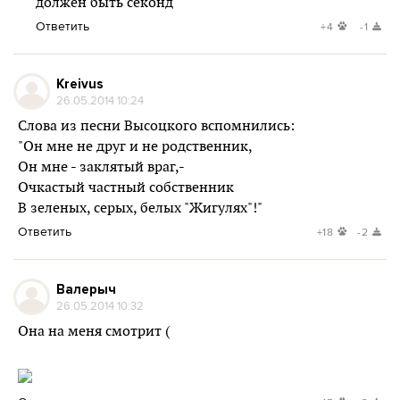
должен быть секонд
Ответить
+4
-1
Kreivus
26.05.2014 10:24
Слова из песни Высоцкого вспомнились:
"Он мне не друг и не родственник,
Он мне - заклятый враг,-
Очкастый частный собственник
В зеленых, серых, белых "Жигулях"!"
Ответить
+18
-2
Валерыч
26.05.2014 10:32
Она на меня смотрит (