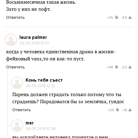
Восьмимесячная такая жизнь.
Зато у них не лофт.
Ответить
+25
-49
laura palmer
26.05.2014 10:21
когда у человека единственная драма в жизни-
фейковый vans,то он как-то пуст.
Ответить
+48
-32
Конь тебя съест
26.05.2014 12:12
Парень должен страдать только потому что ты
страдаешь? Порадовался бы за землячка, гундос
Ответить
+29
-18
mer
26.05.2014 12:36
вы оскорбляете человека прочитав о нем