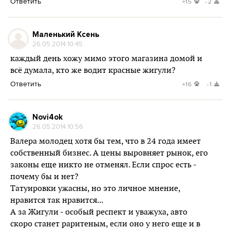
Ответить
+15
-2
Маленький Ксень
26.05.2014 10:45
каждый день хожу мимо этого магазина домой и
всё думала, кто же водит красные жигули?
Ответить
+16
-1
Novi4ok
26.05.2014 10:56
Валера молодец хотя бы тем, что в 24 года имеет
собственный бизнес. А цены выровняет рынок, его
законы еще никто не отменял. Если спрос есть -
почему бы и нет?
Татуировки ужасны, но это личное мнение,
нравится так нравится...
А за Жигули - особый респект и уважуха, авто
скоро станет раритеным, если оно у него еще и в