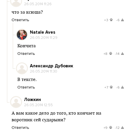
26.05.2014 11:26
что за ксюша?
Ответить
+3
-6
Natale Aves
26.05.2014 11:29
Кончита
Ответить
+8
-14
Александр Дубовик
26.05.2014 11:30
В тексте.
Ответить
+7
-6
Ложкин
26.05.2014 12:55
А вам какое дело до того, кто кончает на
воротник сей сударыни?
Ответить
+9
-12