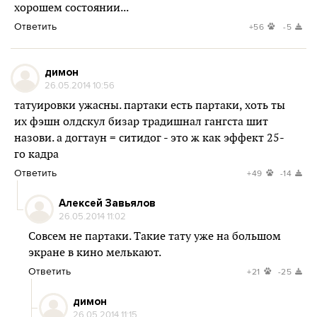
хорошем состоянии...
Ответить
+56
-5
димон
26.05.2014 10:56
татуировки ужасны. партаки есть партаки, хоть ты
их фэшн олдскул бизар традишнал гангста шит
назови. а догтаун = ситидог - это ж как эффект 25-
го кадра
Ответить
+49
-14
Алексей Завьялов
26.05.2014 11:02
Совсем не партаки. Такие тату уже на большом
экране в кино мелькают.
Ответить
+21
-25
димон
26.05.2014 11:15