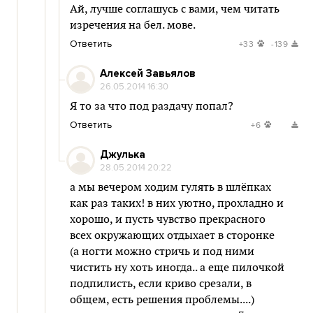
Ай, лучше соглашусь с вами, чем читать
изречения на бел. мове.
Ответить
+33
-139
Алексей Завьялов
26.05.2014 16:30
Я то за что под раздачу попал?
Ответить
+6
Джулька
28.05.2014 20:22
а мы вечером ходим гулять в шлёпках
как раз таких! в них уютно, прохладно и
хорошо, и пусть чувство прекрасного
всех окружающих отдыхает в сторонке
(а ногти можно стричь и под ними
чистить ну хоть иногда.. а еще пилочкой
подпилисть, если криво срезали, в
общем, есть решения проблемы....)