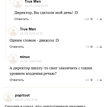
True Men
26.05.2014 19:55
Директор, Вы сделали мой день! :D
Ответить
+28
-3
True Men
26.05.2014 19:57
Одним словом - движуха :D
Ответить
+9
-2
minus
27.05.2014 11:43
А директор школу-то смог закончить с таким
уровнем владения речью?
Ответить
+21
-3
popitsot
26.05.2014 11:06
Сегодня я узнал, что симпатичным человека