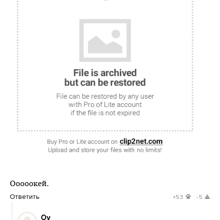
Ооооокей.
Ответить
+53
-5
Оу