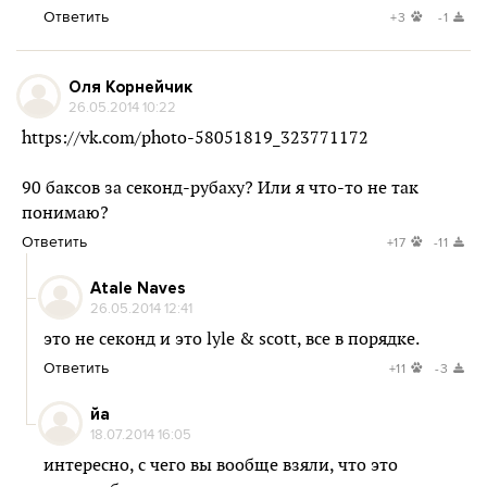
Ответить
+3
-1
Оля Корнейчик
26.05.2014 10:22
https://vk.com/photo-58051819_323771172
90 баксов за секонд-рубаху? Или я что-то не так
понимаю?
Ответить
+17
-11
Atale Naves
26.05.2014 12:41
это не секонд и это lyle & scott, все в порядке.
Ответить
+11
-3
йа
18.07.2014 16:05
интересно, с чего вы вообще взяли, что это