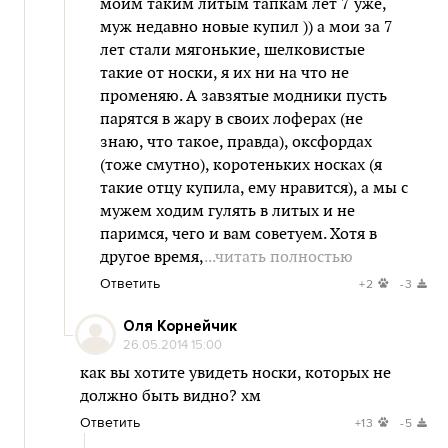
моим таким литым тапкам лет 7 уже,
муж недавно новые купил )) а мои за 7
лет стали мягонькие, шелковистые
такие от носки, я их ни на что не
променяю. А завзятые модники пусть
парятся в жару в своих лоферах (не
знаю, что такое, правда), оксфордах
(тоже смутно), коротеньких носках (я
такие отцу купила, ему нравится), а мы с
мужем ходим гулять в литых и не
паримся, чего и вам советуем. Хотя в
другое время,
...читать полностью
Ответить
+2
-3
Оля Корнейчик
26.05.2014 15:00
как вы хотите увидеть носки, которых не
должно быть видно? хм
Ответить
+13
-5