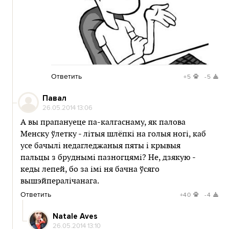
Ответить
+5
-5
Павал
26.05.2014 13:06
А вы прапануеце па-калгаснаму, як палова
Менску ўлетку - літыя шлёпкі на голыя ногі, каб
усе бачылі недагледжаныя пяты і крывыя
пальцы з бруднымі пазногцямі? Не, дзякую -
кеды лепей, бо за імі ня бачна ўсяго
вышэйпералічанага.
Ответить
+40
-4
Natale Aves
26.05.2014 13:10