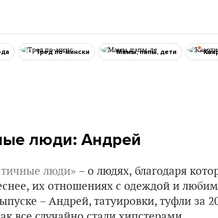
ода
Тред по-мински
Мамы, папы, дети
Ква
ые люди: Андрей
тичные люди»
– о людях, благодаря кото
еснее, их отношениях с одеждой и любим
выпуске – Андрей, татуировки, туфли за 2
как все случайно стали хипстерами.