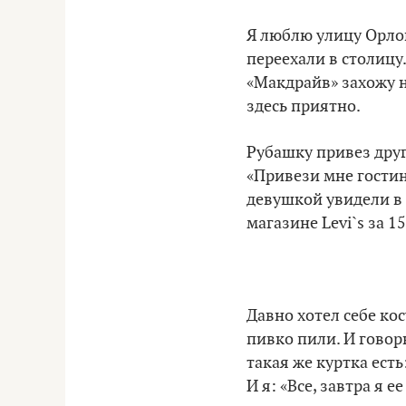
Я люблю улицу Орлов
переехали в столицу
«Макдрайв» захожу но
здесь приятно.
Рубашку привез друг
«Привези мне гостин
девушкой увидели в 
магазине Levi`s за 1
Давно хотел себе кос
пивко пили. И говорю
такая же куртка есть
И я: «Все, завтра я е