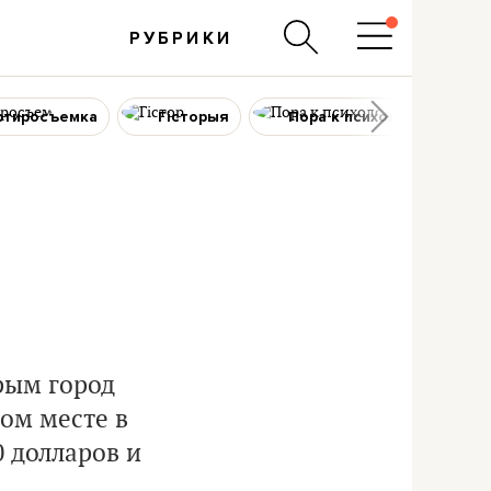
РУБРИКИ
ртиросъемка
Гісторыя
Пора к психологу
рым город
ом месте в
0 долларов и