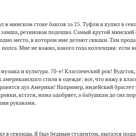
л в минском стоке баксов за 25. Туфли я купил в сек
в, замша, резиновая подошва. Самый крутой минский 
 одно место, в котором мне делают скидки. Там прода
 попса. Мне не важно, какого года коллекция: если ве
музыка и культура. 70-е! Классический рок! Вудсток,
 американского стиля в одежде: все, что вижу в клас
равится дух Америки! Например, индейский браслет у
ровки, кстати, мама одобряет, а бабушкам до сих по
ыми рукавами.
дил в секонды. Я был бедным студентом, пытался подр