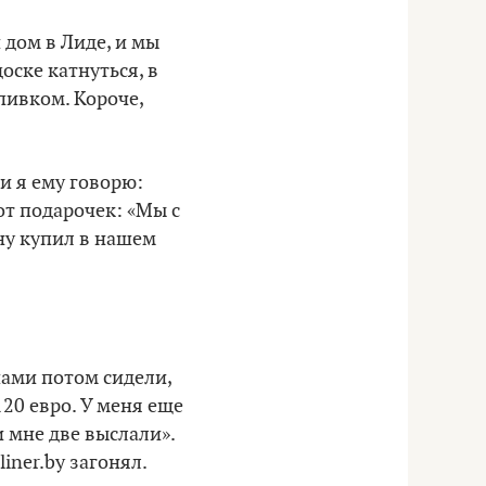
 дом в Лиде, и мы
оске катнуться, в
 пивком. Короче,
и я ему говорю:
от подарочек: «Мы с
ану купил в нашем
шами потом сидели,
120 евро. У меня еще
и мне две выслали».
liner.by загонял.