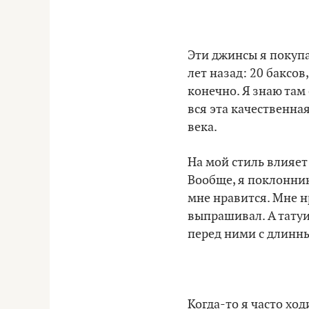
Эти джинсы я покупа
лет назад: 20 баксо
конечно. Я знаю там
вся эта качественная
века.
На мой стиль влияет 
Вообще, я поклонник
мне нравится. Мне н
выпрашивал. А татуи
перед ними с длинн
Когда-то я часто хо