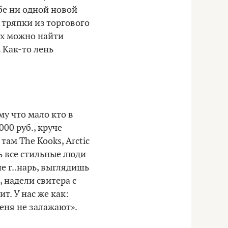
бе ни одной новой
 тряпки из торгового
дах можно найти
 Как-то лень
му что мало кто в
000 руб., круче
там The Kooks, Arctic
ь все стильные люди
не г..нарь, выглядишь
, надели свитера с
т. У нас же как:
меня не залажают».