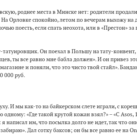
скую, роднее места в Минске нет: родители продали
. На Орловке спокойно, летом по вечерам выхожу на д
чью поесть, если спать неохота, или в «Престон» за
-татуировщик. Он поехал в Польшу на тату-конвент, 
цев, ты все равно мне бабла должен». И он привез эт
магазине и поняли, что это чисто твой стайл». Банд
50 000 руб.
уху. И мы как-то на байкерском слете играли, с коре
 одному: «Где такой крутой кожан взял?» – «С Asos, 
: я написал им, что посылка долго не идет, так что он
е забираю». Дал сотку баксов; он бы все равно ее на On