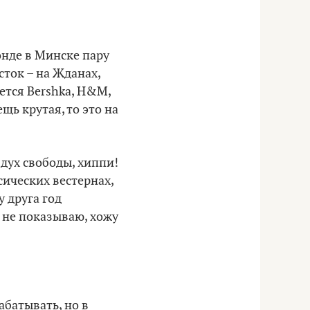
онде в Минске пару
сток – на Жданах,
ется Bershka, H&М,
щь крутая, то это на
 дух свободы, хиппи!
сических вестернах,
 друга год
р не показываю, хожу
абатывать, но в