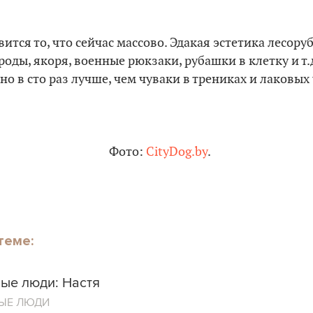
ится то, что сейчас массово. Эдакая эстетика лесору
оды, якоря, военные рюкзаки, рубашки в клетку и т.д
вно в сто раз лучше, чем чуваки в трениках и лаковых 
Фото:
CityDog.by
.
теме:
ые люди: Настя
ЫЕ ЛЮДИ