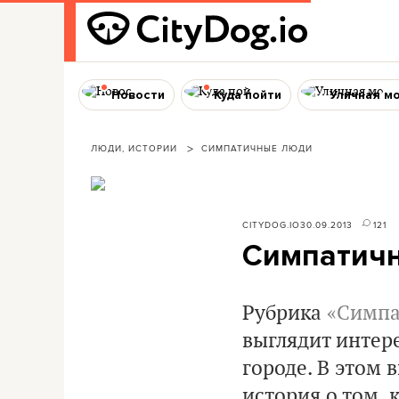
Новости
Куда пойти
Уличная м
ЛЮДИ, ИСТОРИИ
СИМПАТИЧНЫЕ ЛЮДИ
CITYDOG.IO
30.09.2013
121
Симпатичн
Рубрика
«Симпа
выглядит интер
городе. В этом 
история о том, 