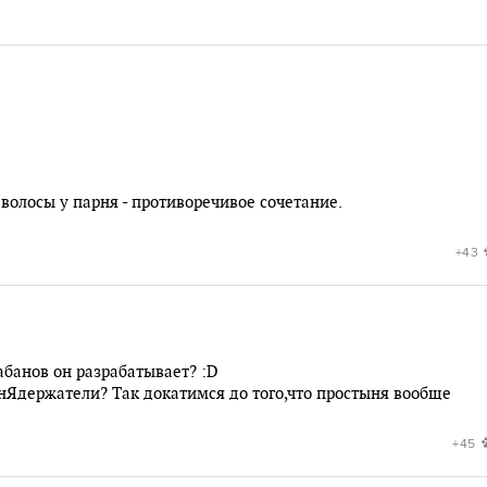
волосы у парня - противоречивое сочетание.
+43
абанов он разрабатывает? :D
ынЯдержатели? Так докатимся до того,что простыня вообще
+45