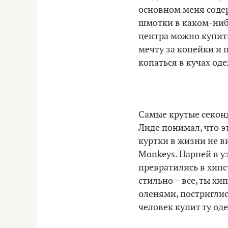
основном меня содер
шмотки в каком-нибу
центра можно купить
мечту за копейки и п
копаться в кучах од
Самые крутые секонд
Лиде понимал, что эт
куртки в жизни не ви
Monkeys. Парней в у
превратились в хипст
стильно – все, ты хи
оленями, постриглис
человек купит ту оде