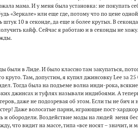
жала мама. И у меня была установка: не покупать се
дь «Зеркале» или еще где, потому что по цене одной
 штук 10 в секонде, да еще и более крутых. В секон
олучить кайф. Сейчас я работаю и в секонды не хожу.
ежды.
ы были в Лиде. И было классно там закупаться, пото
о круто. Там, допустим, я купил джинсовку Lee за 25 
дел. Тогда была на подъеме волна инди-рока, всякие 
зких джинсах и туфлях называли индибоями. А тепер
еров, даже не подозревая об этом. Если ты не бич и 
пстер! Даже волосатые парни, играющие пост-хардкор
ь и обородели. Воздействие моды на людей меня беси
жду, что видит на массе, типа «все носят – значит, и 