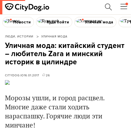
Новости
Куда пойти
Уличная мода
ЛЮДИ, ИСТОРИИ
УЛИЧНАЯ МОДА
Уличная мода: китайский студент
– любитель Zara и минский
историк в цилиндре
CITYDOG.IO
16.01.2017
26
Морозы ушли, и город расцвел.
Многие даже стали ходить
нараспашку. Горячие люди эти
минчане!