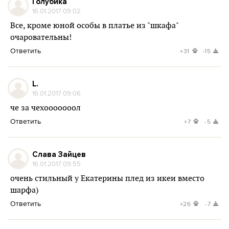
Голубика
16.01.2017 09:02
Все, кроме юной особы в платье из "шкафа"
очаровательны!
Ответить
+31
-15
L.
16.01.2017 09:06
че за чехооооооол
Ответить
+7
-5
Слава Зайцев
16.01.2017 09:55
очень стильный у Екатерины плед из икеи вместо
шарфа)
Ответить
+26
-7