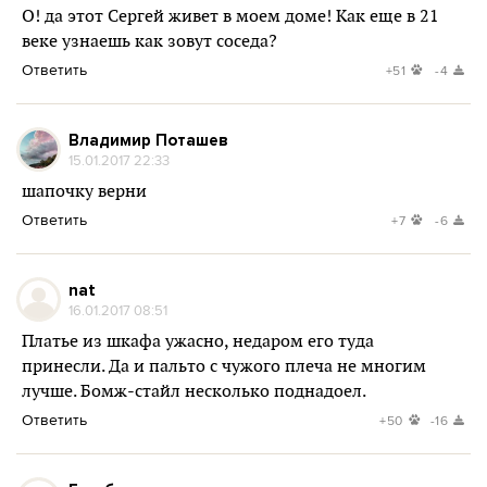
О! да этот Сергей живет в моем доме! Как еще в 21
веке узнаешь как зовут соседа?
Ответить
+51
-4
Владимир Поташев
15.01.2017 22:33
шапочку верни
Ответить
+7
-6
nat
16.01.2017 08:51
Платье из шкафа ужасно, недаром его туда
принесли. Да и пальто с чужого плеча не многим
лучше. Бомж-стайл несколько поднадоел.
Ответить
+50
-16