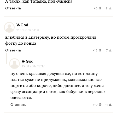
А таких, как Татьяна, пол-Минска
Ответить
+6
-8
V-God
16.01.2017 13:31
влюбился в Екатерину, но потом проскроллил
фотку до конца
Ответить
+13
-7
V-God
16.01.2017 13:37
ну очень красивая девушка же, но вот длину
платья хуже не придумаешь, максимально все
портит. либо короче, либо длиннее. а то у меня
сразу ассоциации с тем, как бабушки в деревнях
одеваются.
Ответить
+10
-11