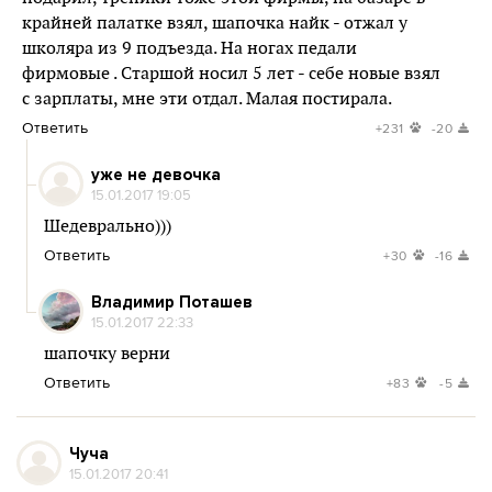
крайней палатке взял, шапочка найк - отжал у
школяра из 9 подъезда. На ногах педали
фирмовые . Старшой носил 5 лет - себе новые взял
с зарплаты, мне эти отдал. Малая постирала.
Ответить
+231
-20
уже не девочка
15.01.2017 19:05
Шедеврально)))
Ответить
+30
-16
Владимир Поташев
15.01.2017 22:33
шапочку верни
Ответить
+83
-5
Чуча
15.01.2017 20:41