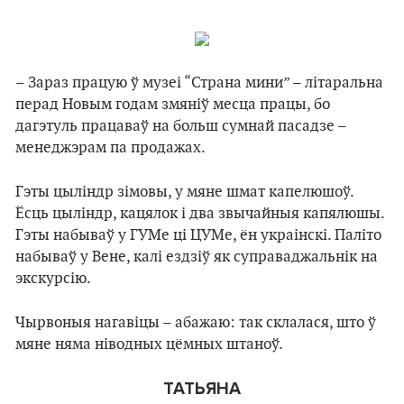
– Зараз працую ў музеі “Страна мини” – літаральна
перад Новым годам змяніў месца працы, бо
дагэтуль працаваў на больш сумнай пасадзе –
менеджэрам па продажах.
Гэты цыліндр зімовы, у мяне шмат капeлюшoў.
Ёсць цыліндр, кацялок і два звычайныя капялюшы.
Гэты набываў у ГУМе ці ЦУМе, ён украінскі. Паліто
набываў у Вене, калі ездзіў як суправаджальнік на
экскурсію.
Чырвоныя нагавіцы – абажаю: так склалася, што ў
мяне няма ніводных цёмных штаноў.
ТАТЬЯНА