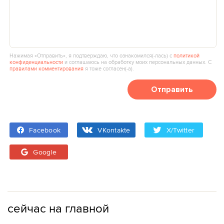
Нажимая «Отправить», я подтверждаю, что ознакомился(‑лась) с
политикой
конфиденциальности
и соглашаюсь на обработку моих персональных данных. С
правилами комментирования
я тоже согласен(‑а).
Отправить
Facebook
VKontakte
X/Twitter
Google
сейчас на главной