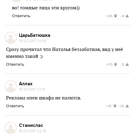
во! томные лица эти кругом))
Ответить
+36
-4
ЦарьБатюшка
15.01.2017 21:06
Сразу прочитал что Наталья беззаботная, вид у неё
именно такой :)
Ответить
+70
-5
Аллах
15.01.2017 21:31
Реклама опен шкафа не палится.
Ответить
+12
-15
Станислас
15.01.2017 22:15