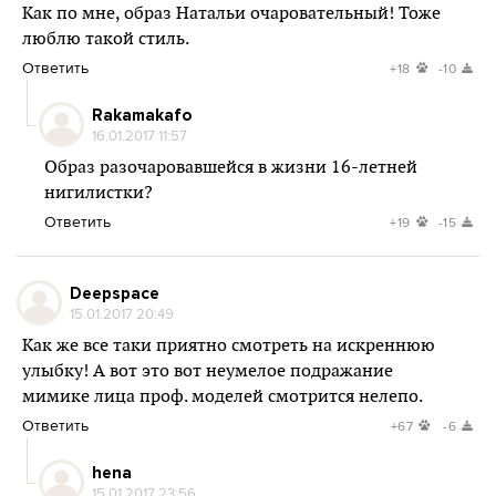
Как по мне, образ Натальи очаровательный! Тоже
люблю такой стиль.
Ответить
+18
-10
Rakamakafo
16.01.2017 11:57
Образ разочаровавшейся в жизни 16-летней
нигилистки?
Ответить
+19
-15
Deepspace
15.01.2017 20:49
Как же все таки приятно смотреть на искреннюю
улыбку! А вот это вот неумелое подражание
мимике лица проф. моделей смотрится нелепо.
Ответить
+67
-6
hena
15.01.2017 23:56