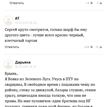
Ответить
+3
-7
AT
15.01.2017 18:20
Сергей круто смотрится, только шарф бы ему
другого цвета - лучше всего красно-черный,
клетчатый тартан
Ответить
+28
-11
Дарьяна
15.01.2017 18:37
Брынь..
Я Вовка из Зеленого Луга. Учусь в ПТУ на
сварщика, В свободное время с пацанами чешу по
району, слежу за движухой, базары слушаю, семки
грызу, пешеходам иногда толкую, что они не
правы. На мне пуховичок-адик братишь под НГ
подарил, треники тоже этой фирмы, на базаре в