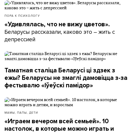
ПОРА К ПСИХОЛОГУ
«Удивлялась, что не вижу цветов».
Беларусы рассказали, каково это – жить с
депрессией
Таматная сталіца Беларусі ці здзек з
ежы? Беларусы не змаглі дамовіцца з-за
фестывалю «Іўеўскі памідор»
МАМЫ, ПАПЫ, ДЕТИ
«Играем вечером всей семьей». 10
настолок, в которые можно играть и