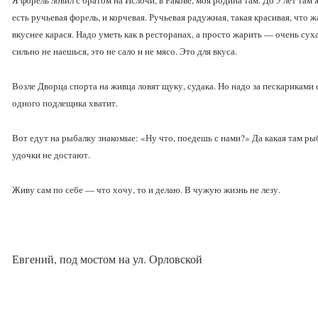
Я форель ловил с братом на Ислочи, в Ракове, моя родина там. До 5 лет там
есть ручьевая форель, и корчевая. Ручьевая радужная, такая красивая, что ж
вкуснее карася. Надо уметь как в ресторанах, а просто жарить — очень сух
сильно не наешься, это не сало и не мясо. Это для вкуса.
Возле Дворца спорта на живца ловят щуку, судака. Но надо за пескариками 
одного подлещика хватит.
Вот едут на рыбалку знакомые: «Ну что, поедешь с нами?» Да какая там ры
удочки не достают.
Живу сам по себе — что хочу, то и делаю. В чужую жизнь не лезу.
Евгений, под мостом на ул. Орловской