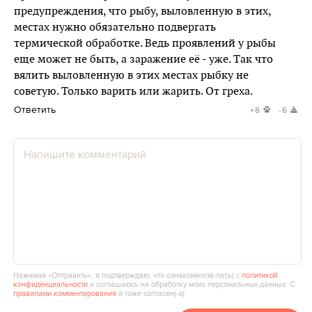
предупреждения, что рыбу, выловленную в этих,
местах нужно обязательно подвергать
термической обработке. Ведь проявлений у рыбы
еще может не быть, а заражение её - уже. Так что
вялить выловленную в этих местах рыбку не
советую. Только варить или жарить. От греха.
Ответить
+8
-6
Нажимая «Отправить», я подтверждаю, что ознакомился(‑лась) с
политикой
конфиденциальности
и соглашаюсь на обработку моих персональных данных. С
правилами комментирования
я тоже согласен(‑а).