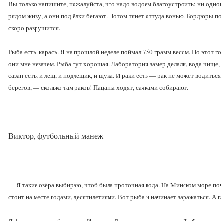
Вы только напишите, пожалуйста, что надо водоем благоустроить: ни одного
рядом живу, а они под ёлки бегают. Потом тянет оттуда вонью. Бордюры по
скоро разрушится.
Рыба есть, карась. Я на прошлой неделе поймал 750 грамм весом. Но этот г
они мне незачем. Рыба тут хорошая. Лаборатории замер делали, вода чище, 
сазан есть, и лещ, и подлещик, и щука. И раки есть — рак не может водитьс
берегов, — сколько там раков! Пацаны ходят, сачками собирают.
Виктор, футбольный манеж
— Я такие озёра выбираю, чтоб была проточная вода. На Минском море поче
стоит на месте годами, десятилетиями. Вот рыба и начинает заражаться. А 