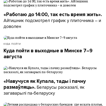
«Работаю до 14:00, так есть время жить».
Айтишник подсмотрел график у плиточника – и
доволен
КУДА ПОЙТИ
Куда пойти в выходные в Минске 7–9
августа
«Навучуся як Купала, тады і пачну
Беларусы расказалі, як
размаўляць».
загаварылі па-беларуску