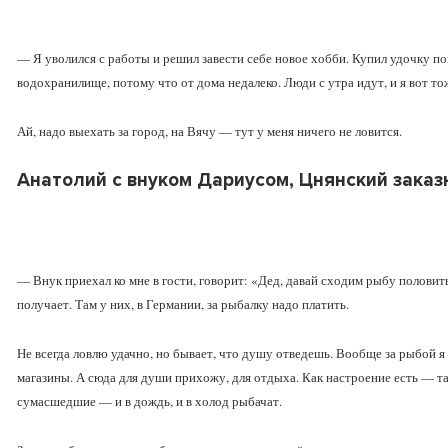
— Я уволился с работы и решил завести себе новое хобби. Купил удочку по
водохранилище, потому что от дома недалеко. Люди с утра идут, и я вот то
Ай, надо выехать за город, на Вячу — тут у меня ничего не ловится.
Анатолий с внуком Дариусом, Цнянский заказ
— Внук приехал ко мне в гости, говорит: «Дед, давай сходим рыбу половить
получает. Там у них, в Германии, за рыбалку надо платить.
Не всегда ловлю удачно, но бывает, что душу отведешь. Вообще за рыбой 
магазины. А сюда для души прихожу, для отдыха. Как настроение есть — т
сумасшедшие — и в дождь, и в холод рыбачат.