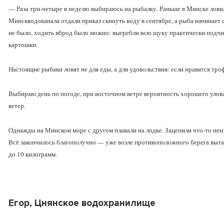
— Раза три-четыре в неделю выбираюсь на рыбалку. Раньше в Минске ловил
Минскводоканала отдали приказ скинуть воду в сентябре, а рыба начинает 
не было, ходить вброд было можно: выгребли всю щуку практически подчи
картошки.
Настоящие рыбаки ловят не для еды, а для удовольствия: если нравятся тр
Выбираю день по погоде, при восточном ветре вероятность хорошего уло
ветер.
Однажды на Минском море с другом плавали на лодке. Зацепили что-то неиз
Всё закончилось благополучно — уже возле противоположного берега выта
до 10 килограмм.
Егор, Цнянское водохранилище