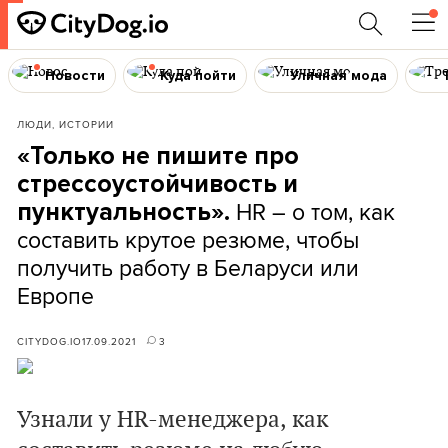
Новости
Куда пойти
Уличная мода
ЛЮДИ, ИСТОРИИ
«Только не пишите про
стрессоустойчивость и
HR – о том, как
пунктуальность».
составить крутое резюме, чтобы
получить работу в Беларуси или
Европе
CITYDOG.IO
17.09.2021
3
Узнали у HR-менеджера, как