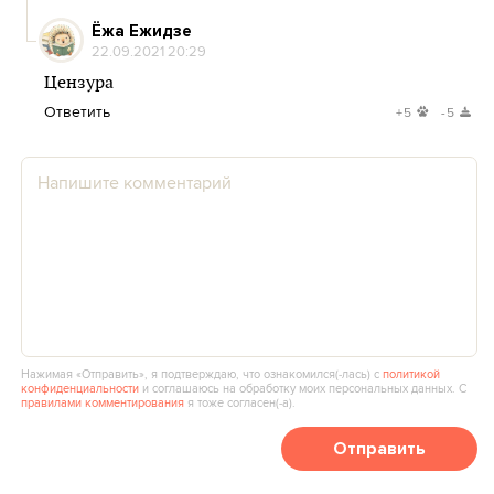
Ёжа Ежидзе
22.09.2021 20:29
Цензура
Ответить
+5
-5
Нажимая «Отправить», я подтверждаю, что ознакомился(‑лась) с
политикой
конфиденциальности
и соглашаюсь на обработку моих персональных данных. С
правилами комментирования
я тоже согласен(‑а).
Отправить