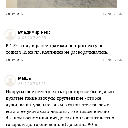
Ответить
+2
-3
Владимир Рекс
31.08.2017 20:55
В 1974 году и ранее трамваи по проспекту не
ходили. И на пл. Калинина не разворачивались.
Ответить
+3
-1
Мышь
28.12.2017 08:23
Икарусы ещё ничего, хоть просторные были, а вот
пузатые такие авобусы кругленькие - это же
душилка натурально.. дым в салон, тряска, даже
если и не укачивало никогда, то в таком начало
бы. при воспоминаниях до сих пор тошнит честно
говоря. и долго они ходили! до конца 90-х