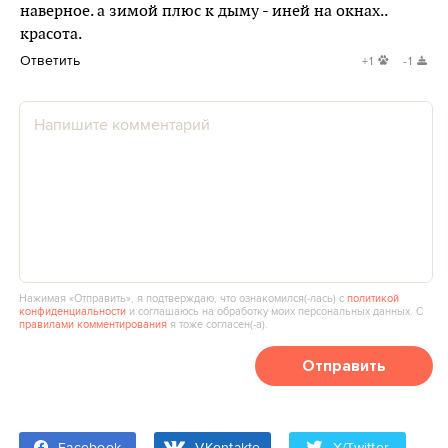
наверное. а зимой плюс к дыму - иней на окнах..
красота.
Ответить
+1
-1
Нажимая «Отправить», я подтверждаю, что ознакомился(‑лась) с
политикой
конфиденциальности
и соглашаюсь на обработку моих персональных данных. С
правилами комментирования
я тоже согласен(‑а).
Отправить
Facebook
VKontakte
X/Twitter