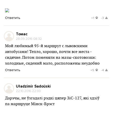
Ответить
+1
-3
Томас
28.09.2016 08:32
Мой любимый 95-й маршрут с львовскими
автобусами! Тепло, хорошо, почти все места -
сидячие. Потом поменяли на мазы-скотовозки:
холодные, сидений мало, расположены неудобно
Ответить
+5
-4
Uładzimir Sadoŭski
22.10.2016 22:00
Дарэчы, не ўзгадалі рэдкі цяпер ЗіС-127, які хдзіў
па маршруце Мінск-Брэст