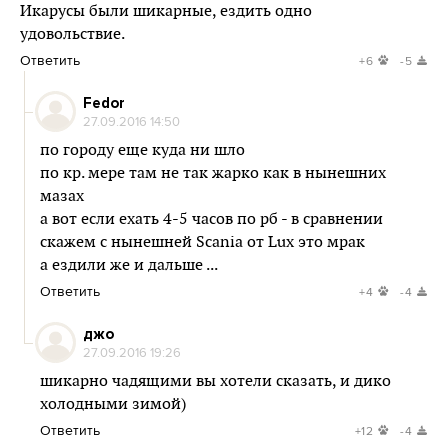
Икарусы были шикарные, ездить одно
удовольствие.
Ответить
+6
-5
Fedor
27.09.2016 14:50
по городу еще куда ни шло
по кр. мере там не так жарко как в нынешних
мазах
а вот если ехать 4-5 часов по рб - в сравнении
скажем с нынешней Scania от Lux это мрак
а ездили же и дальше ...
Ответить
+4
-4
джо
27.09.2016 19:26
шикарно чадящими вы хотели сказать, и дико
холодными зимой)
Ответить
+12
-4