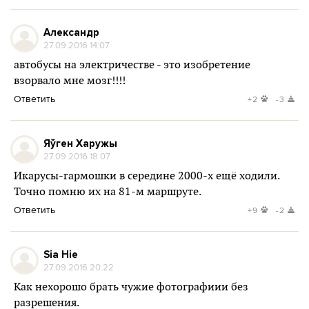
Александр
27.09.2016 14:07
автобусы на электричестве - это изобретение
взорвало мне мозг!!!!
Ответить
+2
-3
Яўген Харужы
27.09.2016 18:07
Икарусы-гармошки в середине 2000-х ещё ходили.
Точно помню их на 81-м маршруте.
Ответить
+9
-2
Sia Hie
27.09.2016 20:22
Как нехорошо брать чужие фотографиии без
разрешения.