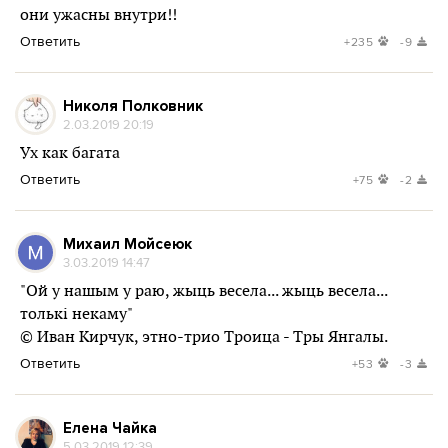
они ужасны внутри!!
Ответить
+235
-9
Николя Полковник
2.03.2019 20:19
Ух как багата
Ответить
+75
-2
Михаил Мойсеюк
3.03.2019 14:47
"Ой у нашым у раю, жыць весела... жыць весела...
толькі некаму"
© Иван Кирчук, этно-трио Троица - Тры Янгалы.
Ответить
+53
-3
Елена Чайка
5.03.2019 12:39