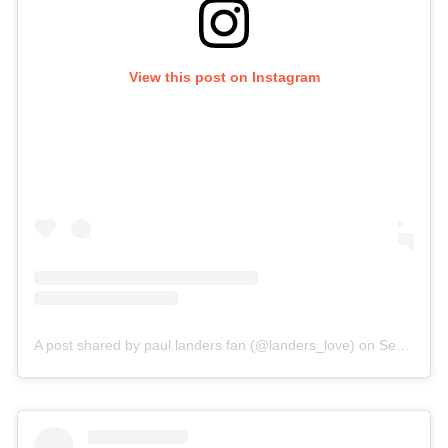
View this post on Instagram
A post shared by paul landers fan (@landers_love)
on
Sep 15, 2018 at 8:40am PDT