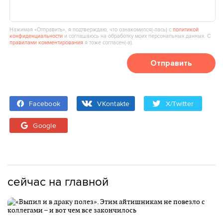
Нажимая «Отправить», я подтверждаю, что ознакомился(‑лась) с
политикой
конфиденциальности
и соглашаюсь на обработку моих персональных данных. С
правилами комментирования
я тоже согласен(‑а).
Отправить
Facebook
VKontakte
X/Twitter
Google
сейчас на главной