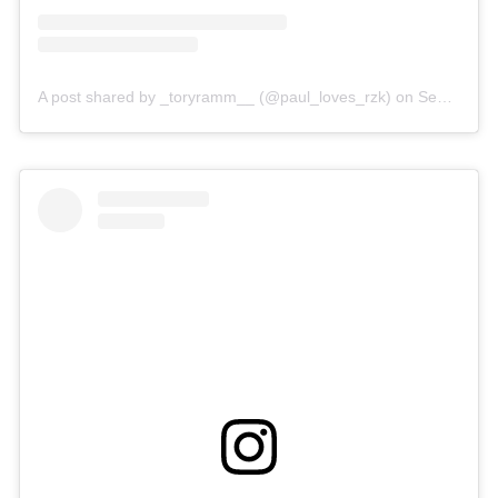
A post shared by _toryramm__ (@paul_loves_rzk)
on
Sep 15, 2018 at 6:10am PDT