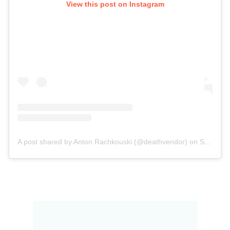
View this post on Instagram
A post shared by Anton Rachkouski (@deathvendor)
on
Sep 14, 2018 at 1:39pm PDT