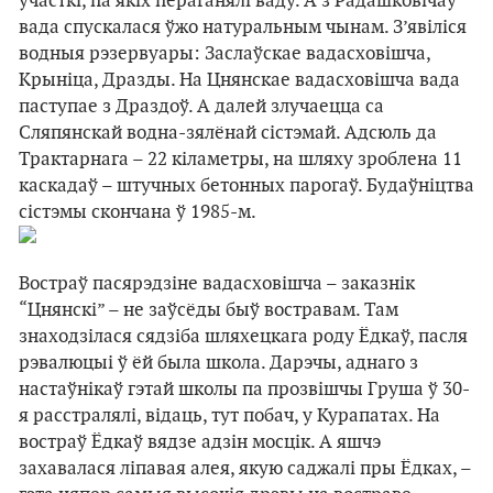
участкі, па якіх пераганялі ваду. А з Радашковічаў
вада спускалася ўжо натуральным чынам. З’явіліся
водныя рэзервуары: Заслаўскае вадасховішча,
Крыніца, Дразды. На Цнянскае вадасховішча вада
паступае з Драздоў. А далей злучаецца са
Сляпянскай водна-зялёнай сістэмай. Адсюль да
Трактарнага – 22 кіламетры, на шляху зроблена 11
каскадаў – штучных бетонных парогаў. Будаўніцтва
сістэмы скончана ў 1985-м.
Востраў пасярэдзіне вадасховішча – заказнік
“Цнянскі” – не заўсёды быў востравам. Там
знаходзілася сядзіба шляхецкага роду Ёдкаў, пасля
рэвалюцыі ў ёй была школа. Дарэчы, аднаго з
настаўнікаў гэтай школы па прозвішчы Груша ў 30-
я расстралялі, відаць, тут побач, у Курапатах. На
востраў Ёдкаў вядзе адзін мосцік. А яшчэ
захавалася ліпавая алея, якую саджалі пры Ёдках, –