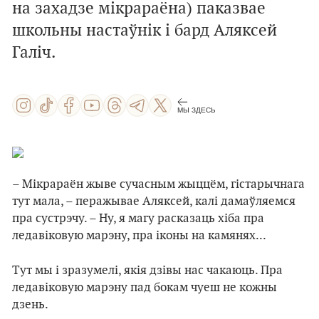
на захадзе мікрараёна) паказвае
школьны настаўнік і бард Аляксей
Галіч.
МЫ ЗДЕСЬ
– Мікрараён жыве сучасным жыццём, гістарычнага
тут мала, – перажывае Аляксей, калі дамаўляемся
пра сустрэчу. – Ну, я магу расказаць хіба пра
ледавіковую марэну, пра іконы на камянях...
Тут мы і зразумелі, якія дзівы нас чакаюць. Пра
ледавіковую марэну пад бокам чуеш не кожны
дзень.