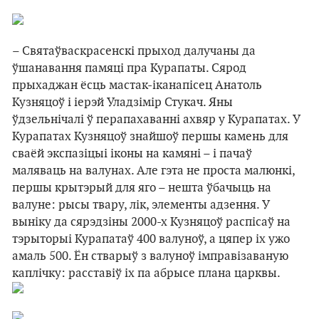
– Святаўваскрасенскі прыход далучаны да
ўшанавання памяці пра Курапаты. Сярод
прыхаджан ёсць мастак-іканапісец Анатоль
Кузняцоў і іерэй Уладзімір Стукач. Яны
ўдзельнічалі ў перапахаванні ахвяр у Курапатах. У
Курапатах Кузняцоў знайшоў першы камень для
сваёй экспазіцыі іконы на камяні – і пачаў
маляваць на валунах. Але гэта не проста малюнкі,
першы крытэрый для яго – нешта ўбачыць на
валуне: рысы твару, лік, элементы адзення. У
выніку да сярэдзіны 2000-х Кузняцоў распісаў на
тэрыторыі Курапатаў 400 валуноў, а цяпер іх ужо
амаль 500. Ён стварыў з валуноў імправізаваную
каплічку: расставіў іх па абрысе плана царквы.