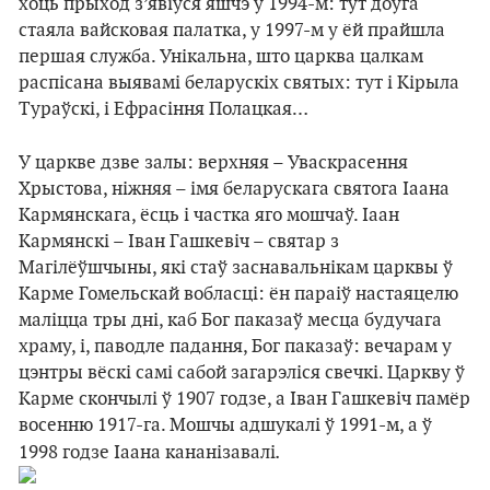
хоць прыход з’явіўся яшчэ ў 1994-м: тут доўга
стаяла вайсковая палатка, у 1997-м у ёй прайшла
першая служба. Унікальна, што царква цалкам
распісана выявамі беларускіх святых: тут і Кірыла
Тураўскі, і Ефрасіння Полацкая…
У царкве дзве залы: верхняя – Уваскрасення
Хрыстова, ніжняя – імя беларускага святога Іаана
Кармянскага, ёсць і частка яго мошчаў. Іаан
Кармянскі – Іван Гашкевіч – святар з
Магілёўшчыны, які стаў заснавальнікам царквы ў
Карме Гомельскай вобласці: ён параіў настаяцелю
маліцца тры дні, каб Бог паказаў месца будучага
храму, і, паводле падання, Бог паказаў: вечарам у
цэнтры вёскі самі сабой загарэліся свечкі. Царкву ў
Карме скончылі ў 1907 годзе, а Іван Гашкевіч памёр
восенню 1917-га. Мошчы адшукалі ў 1991-м, а ў
.
1998 годзе Іаана кананізавалі