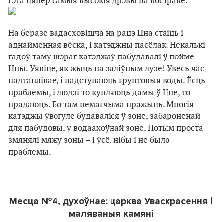
гэта цяпер самыя высокія дрэвы на востраве.
На беразе вадасховішча на рацэ Цна стаіць і
аднайменная вёска, і катэджны пасёлак. Некалькі
гадоў таму шэраг катэджаў пабудавалі ў пойме
Цны. Уявіце, як жыць на заліўным лузе! Увесь час
падтаплівае, і падступаюць грунтовыя воды. Ёсць
праблемы, і людзі то купляюць дамы ў Цне, то
прадаюць. Бо там немагчыма пражыць. Многія
катэджы ўвогуле будаваліся ў зоне, забароненай
для пабудовы, у водаахоўнай зоне. Потым проста
змянялі мяжу зоны – і ўсё, нібы і не было
праблемы.
Месца №4, духоўнае: царква Уваскрасення і
маляваныя камяні