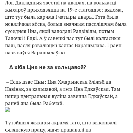
Лог. Дакладныя звесткі па дварах, па колькасці
жыхароў прыходзяцца на 19-е стагоддзе: вядома,
што тут была карчма і чатыры двары. Гэта была
невялічкая вёска, больш значным паселішчам была
суседняя Цна, якой валодалі Радзівілы, потым
Талочкі і Ёдкі. А ў савецкі час тут былі калгасныя
палі, пасля рэвалюцыі калгас Варашылава. І раён
называўся Варашылаўскі.
А хіба Цна не за кальцавой?
–
– Ёсць дзве Цны: Цна Хмарынская бліжэй да
Навінак, за кальцавой, а гэта Цна Ёдкаўская. Там
цяпер цэнтральная вуліца завецца Ёдкаўскай, а
раней яна была Рабочай.
Тутэйшыя жыхары акрамя таго, што выконвалі
сялянскую працу, яшчэ працавалі на