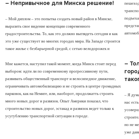
– Непривычное для Минска решение!
пешеход
транспо
подъеха
– Мой диплом – это попытка создать новый район в Минске,
предста
выразить свое видение концепции современного
автомоб
градостроительства. То, как это должно выглядеть сегодня и как
это уже существует во многих городах мира. На Западе строится
такое жилье с безбарьерной средой, с сетью велодорожек и
– То
Мне кажется, наступил такой момент, когда Минск стоит перед
горо
выбором: идти ли по современному прогрессивному пути,
развивать общественный транспорт и велосипедное движение,
тако
ограничивать автомобилизацию и не строить в центре громадных
парковок, как на Немиге, или, наоборот, продолжатть строить
– Я дум
много новых дорог и развязок. Опыт Америки показал, что
нас ест
строительство новых дорог, эстакад и развязок ведет только к
усоверш
усугублению транспортной ситуации в городе.
строите
но не м
уже дав