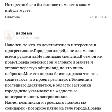
Интересно было бы выставить макет в каком-
нибудь музее.
Ответить
+6
-7
Badbrain
8.07.2013 22:58
Наконец-то что-то действительно интересное и
прогрессивное.Город для людей,а не для машин -
всеми руками за.Не понимаю скепсиса.В чем он не
прав?Правда зеленых зон маловато в макете и
угловат чересчур общий вид,но это лишь
наброски.Мне его подход близок,правда что-то я
сомневаюсь что проект реализуют.Тенденции
последнего десятилетия, в области застройки
города,ясно указывают на жадность и
консервативность застройщиков.
Насчет кемпински и троецкого полностью
солидарен - позорное пятно на теле города.Правда