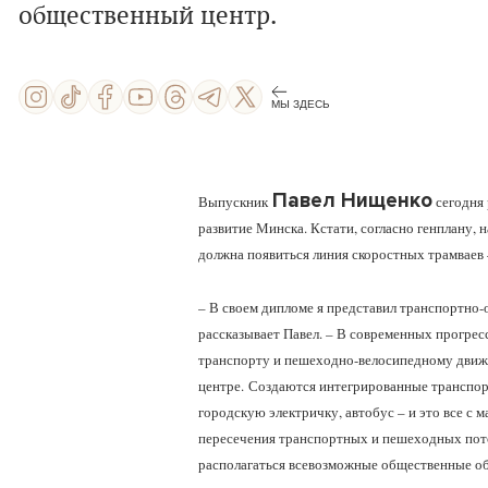
общественный центр.
МЫ ЗДЕСЬ
Павел Нищенко
Выпускник
сегодня 
развитие Минска. Кстати, согласно генплану, 
должна появиться линия скоростных трамваев 
– В своем дипломе я представил транспортно
рассказывает Павел. – В современных прогре
транспорту и пешеходно-велосипедному движе
центре. Создаются интегрированные транспорт
городскую электричку, автобус – и это все с 
пересечения транспортных и пешеходных пот
располагаться всевозможные общественные об