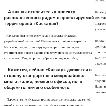
свяжет 
– А как вы относитесь к проекту
Но, как
расположенного рядом с проектируемой
архитек
территорией «Каскада»?
инфрас
утеряна
– Находящийся неподалеку жилой комплекс «Каскад»,
Но это 
разработанный мастерской Школьникова
–
один из первых в
архитек
Минске примеров реконструкции территории, когда для
простра
строительства нового района существующие объекты выносят за
такой п
его пределы. Там, например, убрали тюрьму и автобазу.
решения
– Кажется, сейчас «Каскад» движется в
Безусло
сторону стандартного микрорайона:
подобны
много жилья, немного офисов, но, в
Дании и
общем-то, ничего особенного.
снесен
–
Первоначально «Каскад» планировали как комплекс идеальной
жилой среды с полным спектром обслуживания, мини-полис.