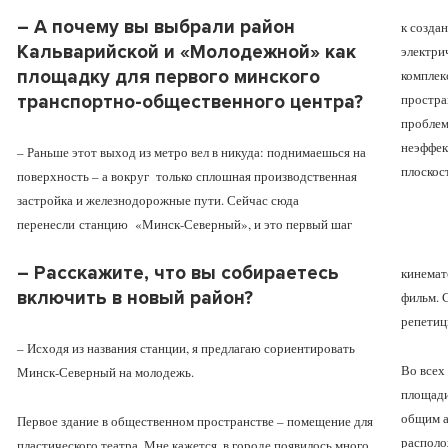
– А почему вы выбрали район
к созда
Кальварийской и «Молодежной» как
электри
площадку для первого минского
комплек
простра
транспортно-общественного центра?
проблем
неэффек
– Раньше этот выход из метро вел в никуда: поднимаешься на
плоскос
поверхность – а вокруг только сплошная производственная
застройка и железнодорожные пути. Сейчас сюда
перенесли
станцию «Минск-Северный», и это первый шаг
– Расскажите, что вы собираетесь
кинемат
включить в новый район?
фильм. 
репетиц
– Исходя из названия станции, я предлагаю сориентировать
Во всех
Минск-Северный на молодежь.
площади
общим а
Первое здание в общественном пространстве – помещение для
располо
пластического театра. Мне кажется, в городе появилось много