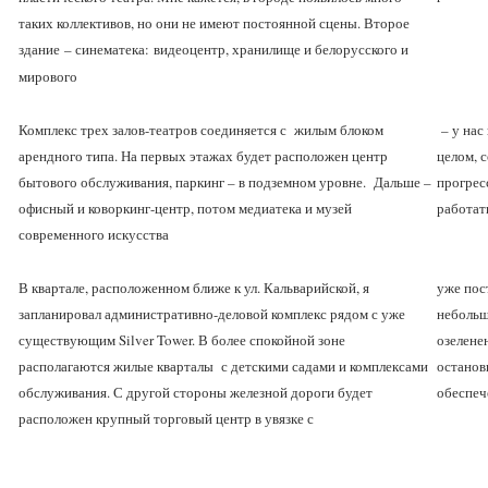
таких коллективов, но они не имеют постоянной сцены. Второе
здание
– синематека:
видеоцентр, хранилище и белорусского и
мирового
Комплекс трех залов-театров соединяется с жилым блоком
– у нас
арендного типа. На первых этажах будет расположен центр
целом, 
бытового обслуживания, паркинг – в подземном уровне. Дальше –
прогрес
офисный и коворкинг-центр, потом медиатека и музей
работат
современного искусства
В квартале, расположенном ближе к ул. Кальварийской, я
уже по
запланировал административно-деловой комплекс рядом с уже
небольш
существующим Silver Tower. В более спокойной зоне
озелене
располагаются жилые кварталы с детскими садами и комплексами
останов
обслуживания. С другой стороны железной дороги будет
обеспеч
расположен крупный торговый центр в увязке с