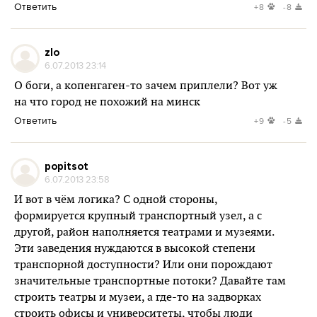
Ответить
+8
-8
zlo
6.07.2013 23:14
О боги, а копенгаген-то зачем приплели? Вот уж
на что город не похожий на минск
Ответить
+9
-5
popitsot
6.07.2013 23:58
И вот в чём логика? С одной стороны,
формируется крупный транспортный узел, а с
другой, район наполняется театрами и музеями.
Эти заведения нуждаются в высокой степени
транспорной доступности? Или они порождают
значительные транспортные потоки? Давайте там
строить театры и музеи, а где-то на задворках
строить офисы и университеты, чтобы люди