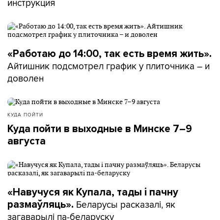
инструкция
«Работаю до 14:00, так есть время жить».
Айтишник подсмотрел график у плиточника – и
доволен
КУДА ПОЙТИ
Куда пойти в выходные в Минске 7–9
августа
«Навучуся як Купала, тады і пачну
Беларусы расказалі, як
размаўляць».
загаварылі па-беларуску