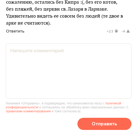
сожалению, остались без Кипра :(, без его котов,
без пляжей, без церкви св. Лазаря в Ларнаке.
Удивительно видеть ее совсем без людей (те двое в
арке не считаются).
Ответить
+23
-4
Нажимая «Отправить», я подтверждаю, что ознакомился(‑лась) с
политикой
конфиденциальности
и соглашаюсь на обработку моих персональных данных. С
правилами комментирования
я тоже согласен(‑а).
Отправить