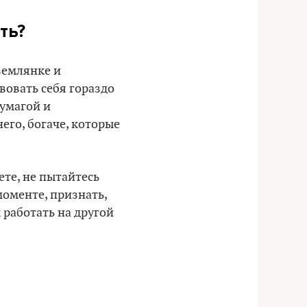
ть?
землянке и
вовать себя гораздо
бумагой и
его, богаче, которые
ете, не пытайтесь
моменте, признать,
ы работать на другой