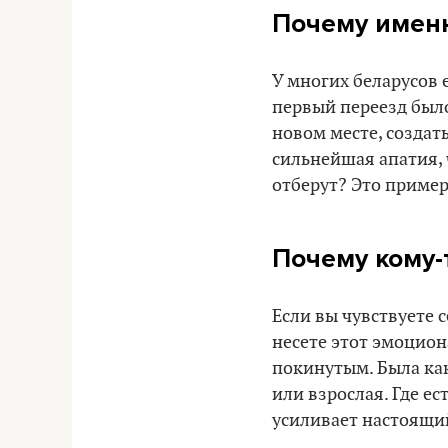
Почему именн
У многих беларусов е
первый переезд было
новом месте, создат
сильнейшая апатия, 
отберут? Это пример
Почему кому-т
Если вы чувствуете с
несете этот эмоцион
покинутым. Была как
или взрослая. Где е
усиливает настоящи