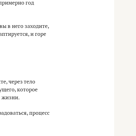
 примерно год
вы в него заходите,
аптируется, и горе
те, через тело
дущего, которое
й жизни.
радоваться, процесс