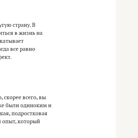
угую страну. В
иться в жизнь на
акатывает
гда все равно
фект.
 скорее всего, вы
уже были одиноким и
ская, подростковая
й опыт, который