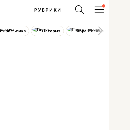
РУБРИКИ
ртиросъемка
Гісторыя
Пора к психологу