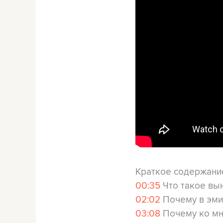
Краткое содержани
00:35
Что такое вы
02:02
Почему в эмиг
03:08
Почему ко мн