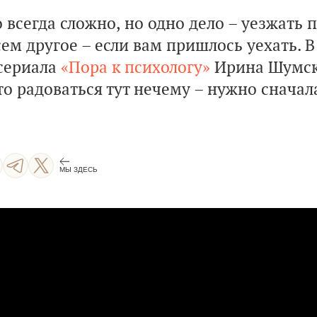
 всегда сложно, но одно дело – уезжать 
ем другое – если вам пришлось уехать. В
сериала
«Пора к психологу»
Ирина Шумс
то радоваться тут нечему – нужно снача
МЫ ЗДЕСЬ