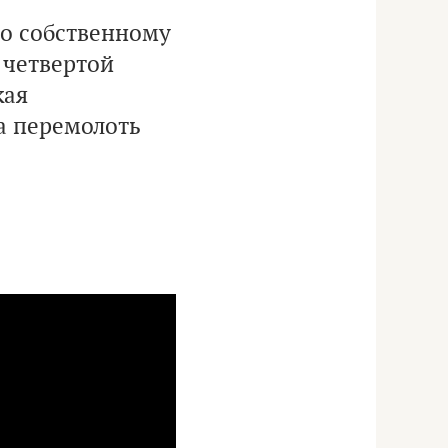
по собственному
 четвертой
кая
ла перемолоть