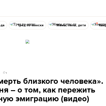
ода
Тред по-мински
Мамы, папы, дети
Ква
2
1
мерть близкого человека».
я – о том, как пережить
ую эмиграцию (видео)