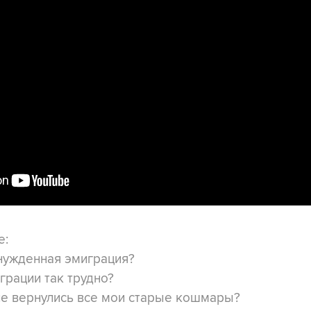
е:
нужденная эмиграция?
рации так трудно?
е вернулись все мои старые кошмары?