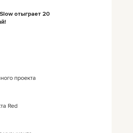
Slow отыграет 20
й!
нного проекта
кта Red