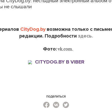
на CityDog.by: нестыдный электронный альбом о
вы не слышали
териалов
CityDog.by
возможна только с письме
редакции. Подробности
здесь.
Фото:
vk.com.
CITYDOG.BY В VIBER
поделиться