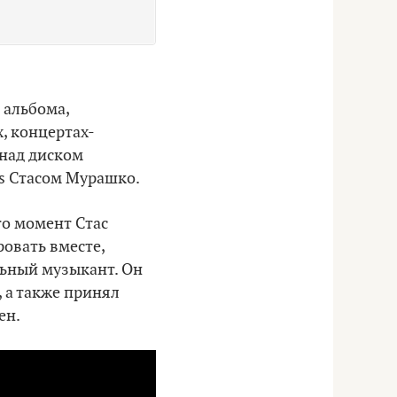
 альбома,
, концертах-
 над диском
es Стасом Мурашко.
то момент Стас
ровать вместе,
льный музыкант. Он
 а также принял
ен.