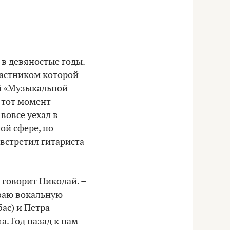
в девяностые годы.
частником которой
ой «Музыкальной
 тот момент
 вовсе уехал в
ой сфере, но
 встретил гитариста
– говорит Николай. –
ываю вокальную
ас) и Петра
a. Год назад к нам