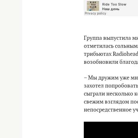
Группа выпустила ми
отметилась сольными
трибьютах Radiohead
возобновили благода
– Мы дружим уже мно
захотел попробовать
сыграли несколько 
свежим взглядом пос
непосредственное уч