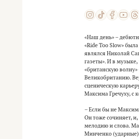
«Наш день» – дебютн
«Ride Too Slow» был
являлся Николай Сап
газеты». И в музыке
«британскую волну» –
Великобританию. Вер
сценическую карьеру 
Максима Гречуху, с 
– Если бы не Максим,
Он тоже сочиняет, и
мелодию и слова. Ма
Минченко (ударные),