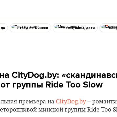
ода
Тред по-мински
Мамы, папы, дети
Ква
на CityDog.by: «скандинавс
от группы Ride Too Slow
альная премьера на
CityDog.by
– романти
неторопливой минской группы Ride Too S