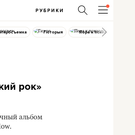
РУБРИКИ
ртиросъемка
Гісторыя
Пора к психологу
кий рок»
чный альбом
low.