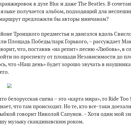
аранжировок в духе Blur и даже The Beatles. В сочет
м языке получается альбом, подходящий для неспешн
 маршрут предложили бы авторы минчанам?
районе Троицкого предместья и двигался вдоль Свисл
ли Площадь Победы/парк Горького, – рассуждает Мак
ворит, что, поставив «на репит» песню «Любовь», в 
ройти по проспекту от площади Независимости до п
сь, что «Наш день» будет хорошо звучать в наушника
его.
что белорусская сцена – это «карта мира», то Ride Too
нает, что там происходит. Но те, кто все-таки доехал
улыбкой говорит Николай Сапунов. – Хотя один мой 
ашу музыку скандинавским роком.