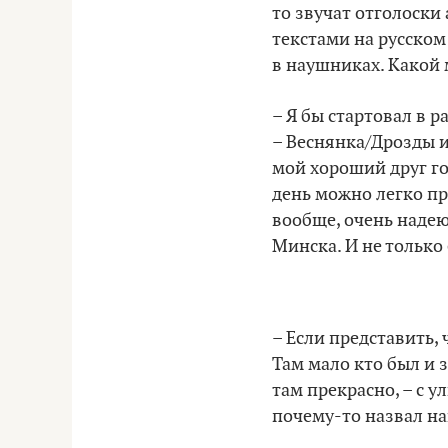
то звучат отголоски 
текстами на русско
в наушниках. Какой
– Я бы стартовал в 
– Веснянка/Дрозды и
мой хороший друг го
день можно легко п
вообще, очень надею
Минска. И не только 
– Если представить, 
Там мало кто был и з
там прекрасно, – с 
почему-то назвал н