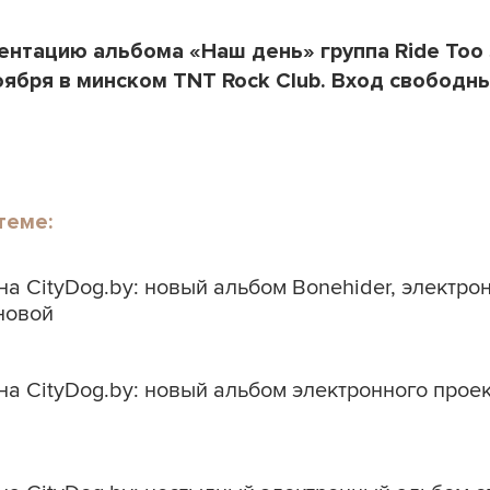
ентацию альбома «Наш день» группа Ride Too 
оября в минском TNT Rock Club. Вход свободны
теме:
а CityDog.by: новый альбом Bonehider, электро
новой
а CityDog.by: новый альбом электронного прое