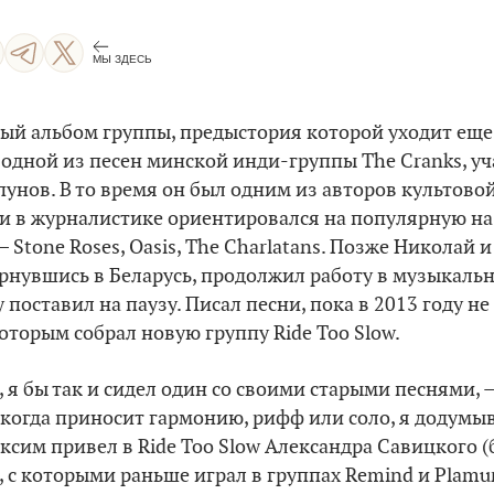
МЫ ЗДЕСЬ
ый альбом группы, предыстория которой уходит еще 
а одной из песен минской инди-группы The Cranks, у
унов. В то время он был одним из авторов культов
, и в журналистике ориентировался на популярную на
 Stone Roses, Oasis, The Charlatans. Позже Николай и
нувшись в Беларусь, продолжил работу в музыкальн
поставил на паузу. Писал песни, пока в 2013 году не
которым собрал новую группу Ride Too Slow.
 я бы так и сидел один со своими старыми песнями, 
, когда приносит гармонию, рифф или соло, я додум
ксим привел в Ride Too Slow Александра Савицкого (б
 с которыми раньше играл в группах Remind и Plamur