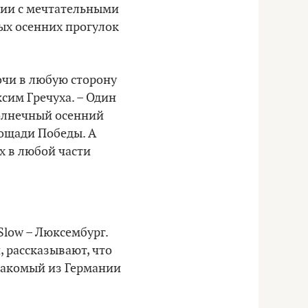
ании с мечтательными
ых осенних прогулок
очи в любую сторону
сим Гречуха. – Один
солнечный осенний
лощади Победы. А
х в любой части
 Slow – Люксембург.
и, рассказывают, что
знакомый из Германии